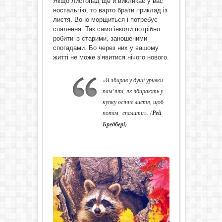
Якщо листопад ще й викликає у вас
ностальгію, то варто брати приклад із
листя. Воно морщиться і потребує
спалення. Так само інколи потрібно
робити із старими, заношеними
спогадами. Бо через них у вашому
житті не може з’явитися нічого нового.
«Я збирав у душі уривки
пам’яті, як збирають у
купку осіннє листя, щоб
потім спалити». (
Рей
Бредбері)