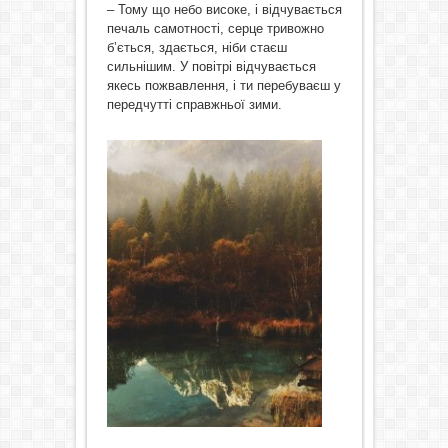
– Тому що небо високе, і відчувається
печаль самотності, серце тривожно
б’ється, здається, ніби стаєш
сильнішим. У повітрі відчувається
якесь пожвавлення, і ти перебуваєш у
передчутті справжньої зими.