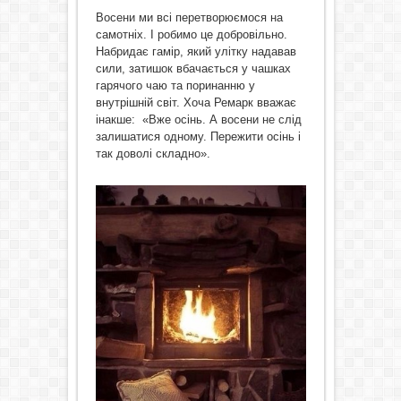
Восени ми всі перетворюємося на
самотніх. І робимо це добровільно.
Набридає гамір, який улітку надавав
сили, затишок вбачається у чашках
гарячого чаю та поринанню у
внутрішній світ. Хоча Ремарк вважає
інакше: «Вже осінь. А восени не слід
залишатися одному. Пережити осінь і
так доволі складно».