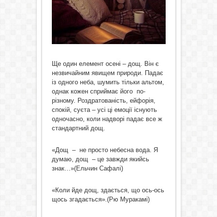
Ще один елемент осені – дощ. Він є
незвичайним явищем природи. Падає
із одного неба, шумить тільки альтом,
однак кожен сприймає його по-
різному. Роздратованість, ейфорія,
спокій, суєта – усі ці емоції існують
одночасно, коли надворі падає все ж
стандартний дощ.
«Дощ – не просто небесна вода. Я
думаю, дощ – це завжди якийсь
знак…»(Ельчин Сафалі)
«Коли йде дощ, здається, що ось-ось
щось згадається».(Рю Муракамі)