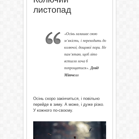
листопад
«Осінь залишає свою
м’якість, і переходить до
колючої, дощової пори. Не
пам’ятаю, щоб літо
встигло хоча б
попрощатися».
Девід
Мітчелл
Осінь скоро закінчиться, і повільно
перейде в зиму. А може, і дуже різко.
У кожного по-своєму.