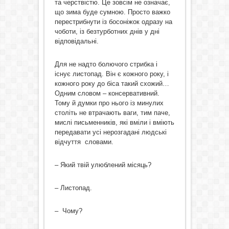
та черствістю. Це зовсім не означає,
що зима буде сумною. Просто важко
перестрибнути із босоніжок одразу на
чоботи, із безтурботних днів у дні
відповідальні.
Для не надто болючого стрибка і
існує листопад. Він є кожного року, і
кожного року до біса такий схожий…
Одним словом – консервативний.
Тому й думки про нього із минулих
століть не втрачають ваги, тим паче,
мислі письменників, які вміли і вміють
передавати усі нерозгадані людські
відчуття словами.
– Який твій улюблений місяць?
– Листопад.
– Чому?