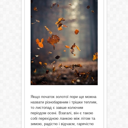
Якщо початок золотої пори ще можна
назвати різнобарвним і трішки теплим,
то листопад є завше колючим
періодом осені. Взагалі, він є такою
собі перехідною ланкою між літом та
зимою, радістю і відчаєм, гарячістю