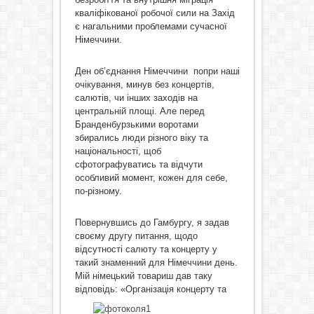
кваліфікованої робочої сили на Захід
є нагальними проблемами сучасної
Німеччини.
Ден об’єднання Німеччини попри наші
очікування, минув без концертів,
салютів, чи інших заходів на
центральній площі. Але перед
Бранденбурзькими воротами
збирались люди різного віку та
національності, щоб
сфотографуватись та відчути
особливий момент, кожен для себе,
по-різному.
Повернувшись до Гамбургу, я задав
своєму другу питання, щодо
відсутності салюту та концерту у
такий знаменний для Німеччини день.
Мій німецький товариш дав таку
відповідь: «Організація концерту
та