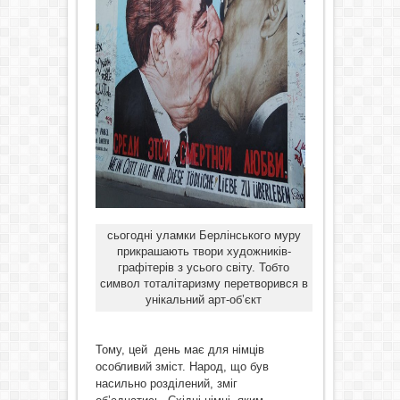
сьогодні уламки Берлінського муру
прикрашають твори художників-
графітерів з усього світу. Тобто
символ тоталітаризму перетворився в
унікальний арт-об’єкт
Тому, цей день має для німців
особливий зміст. Народ, що був
насильно розділений, зміг