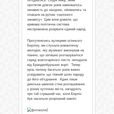
об’єднатись. Східні німці, яким
протягом довгих років навіювалось
ненависть до західних, обнімались та
плакали на руїнах «залізного
занавісу». Цим вони довели, що
кривава політична система
неспроможна розірвати єдиний народ.
Прогулюючись вулицями осіннього
Берліну, ми слухали романтичну
мелодію, яку музикант виконував на
піаніно, що затишно розташувалося
серед жовтогарячого листя, неподалік
від Бранденбурзьких воріт. Тепер
крізь пелену багатьох років важко
усвідомити, що тяжкий шлях народу
до його об’єднання. Адже лише
декілька шматків стіни розташованих
у різних куточках міста, нагадують
про той страшний час, коли Берлін
був насильно розрізаний навпіл.