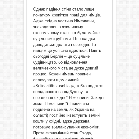
Однак падіння стіни стало лише
початком кропіткої праці для німців.
Адже східна частина Німеччини,
знаходилась в жахливому
економічному стані та була майже
суцільними руїнами. Ці наслідки
доводиться долати і сьогодні. Та
німцям це успішно вдається. Навіть
сьогодні Берлін – це суцільне
будівництво, бо відновлення
величезного міста це дуже довгий
процес. Кожен німець повинен
сплачувати щомісячний
«Solidaritätszuschlag», тобто податок
солідарності на відбудову та
оновлення східної Німеччини. Західні
землі Німеччини *( Німеччина
поділена на землі, як Україна на
області) постійно інвестують великі
кошти у східні, адже держава
потребує збалансування економіки.
Проте економічний стан Сходу,
безробіття та внутрішня міграція