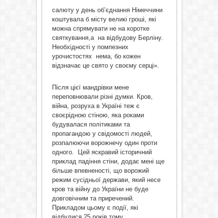
салюту у день об’єднання Німеччини
коштувала б місту великі гроші, які
можна спрямувати не на коротке
святкування,а на відбудову Берліну.
Необхідності у помпезних
урочистостях нема, бо кожен
відзначає це свято у своєму серці».
Після цієї мандрівки мене
переповнювали різні думки. Кров,
війна, розруха в Україні теж є
своєрідною стіною, яка роками
будувалася політиками та
пропагандою у свідомості людей,
розпалюючи ворожнечу один проти
одного. Цей яскравий історичний
приклад падіння стіни, додає мені ще
більше впевненості, що ворожий
режим сусідньої держави, який несе
кров та війну до України не буде
довговічним та приречений.
Прикладом цьому є події, які
відбулися 25 років тому.