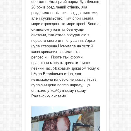
сьогодні. Німецький народ був більше
28 років розділений стіною, яка
розділяла не тільки світ, дві системи,
але і суспільство, чим спричинила
море страждань та море крові. Вона є
символом утопії та безглуздя
системи, яка стала абсурдною з
першого свого дня існування. Адже
була створена і існувала на хиткій
канві кривавих насилля та
репресій. Проте такі форми
правління можуть тривати лише
певний час. Яскравим доказом тому є
і була Берлінська стіна, яка
незважаючи на свою неприступність,
була знищена волею народу, що
спіткало у майбутньому і саму
Радянську систему.