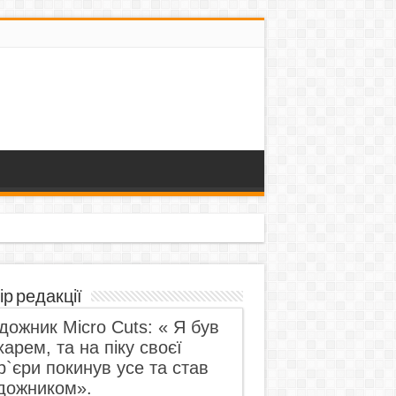
ір редакції
дожник Micro Cuts: « Я був
харем, та на піку своєї
р`єри покинув усе та став
дожником».