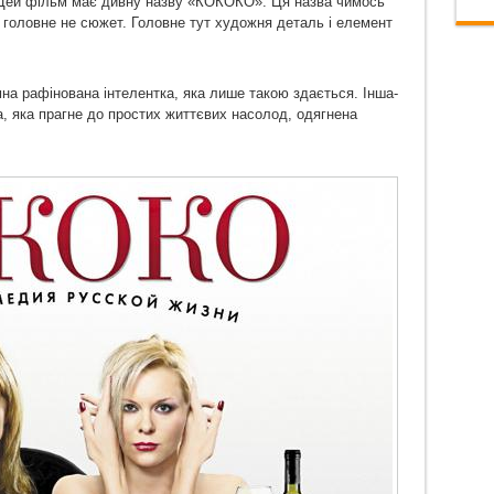
і. Цей фільм має дивну назву «КОКОКО». Ця назва чимось
я
гол
овне не сюжет. Головне тут художня деталь і елемент
на рафінована інтелентка, яка лише такою здається. Інша-
на, яка прагне до простих життєвих насолод, одягнена