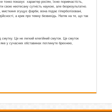
е тонко показує
характер росіян, їхню поривчастість,
ти свою неотесану сутність наукою, але безрезультатно.
 мисткиня згущує фарби, вона подає гіперболізовані,
ійсності, а крик про темну безвихідь. Натяк на те, що так
 смутку. Це не легкий елегійний смуток. Це смуток
, яке у сучасних обставинах поглинуте брехнею,