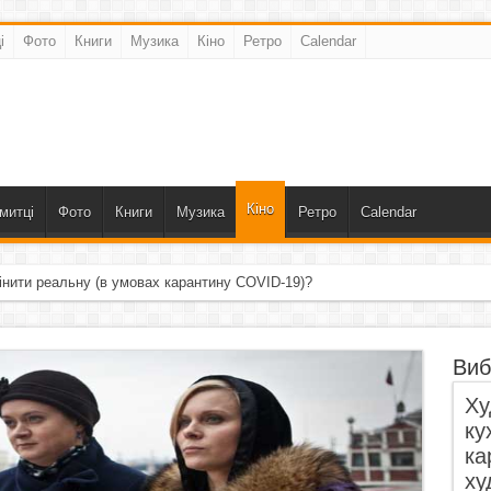
і
Фото
Книги
Музика
Кіно
Ретро
Calendar
Кіно
митці
Фото
Книги
Музика
Ретро
Calendar
інити реальну (в умовах карантину COVID-19)?
Виб
Ху
ку
ка
ху