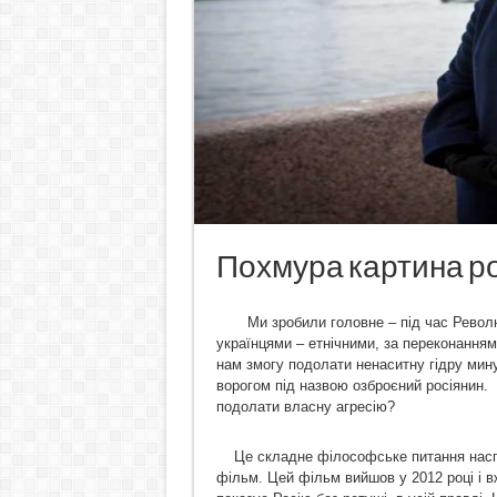
Похмура картина рос
Ми зробили головне – під час Револю
українцями – етнічними, за переконання
нам змогу подолати ненаситну гідру мину
ворогом під назвою озброєний росіянин.
подолати власну агресію?
Це складне філософське питання наспра
фільм. Цей фільм вийшов у 2012 році і в