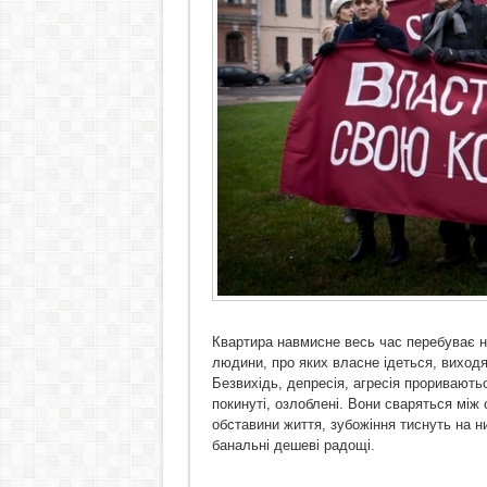
Квартира навмисне весь час перебуває н
людини, про яких власне ідеться, виходя
Безвихідь, депресія, агресія прориваютьс
покинуті, озлоблені. Вони сваряться між
обставини життя, зубожіння тиснуть на н
банальні дешеві радощі.