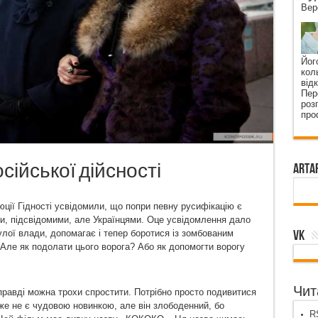
Вер
Йог
кол
від
Пер
роз
про
ійської дійсності
ArtA
ції Гідності усвідомили, що попри певну русифікацію є
ми, підсвідомими, але Українцями. Оце усвідомлення дало
VK
лої влади, допомагає і тепер боротися із зомбованим
Але як подолати цього ворога? Або як допомогти ворогу
Чита
вді можна трохи спростити. Потрібно просто подивитис
я
же не є чудовою новинкою, але він злободенний, бо
RS