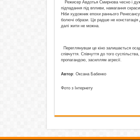
Режисер Авдотья Смирнова чесно і дуж
підпадання під впливи, намагання скраси
Ніби художник епохи раннього Ренесансу,
болючі образи. Це радше не констатація д
далі жити не можна.
Переглянувши це кіно залишається осад
співчуття. Співчуття до того суспільства
пропагандою, засиллям агресії.
Автор
: Оксана Бабенко
Фото з Інтернету