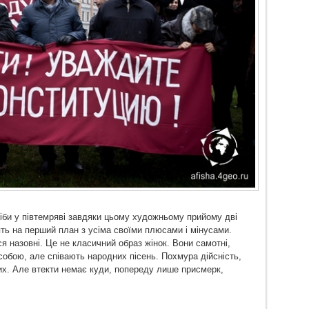
іби у півтемряві завдяки цьому художньому прийому дві
ть на перший план з усіма своїми плюсами і мінусами.
я назовні. Це не класичний образ жінок. Вони самотні,
 собою, але співають народних пісень. Похмура дійсність,
их. Але втекти немає куди, попереду лише присмерк,