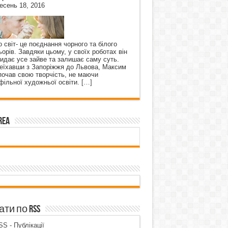
есень 18, 2016
о світ- це поєднання чорного та білого
ьорів. Завдяки цьому, у своїх роботах він
кидає усе зайве та залишає саму суть.
еїхавши з Запоріжжя до Львова, Максим
почав свою творчість, не маючи
фільної художньої освіти.
[…]
rea
ти по RSS
S - Публікації