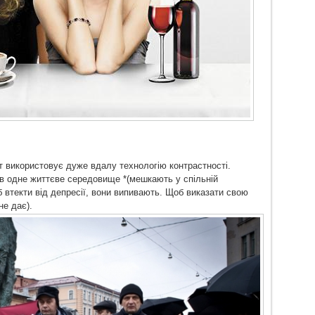
 використовує дуже вдалу технологію контрастності.
в одне життєве середовище *(мешкають у спільній
б втекти від депресії, вони випивають. Щоб виказати свою
не дає).