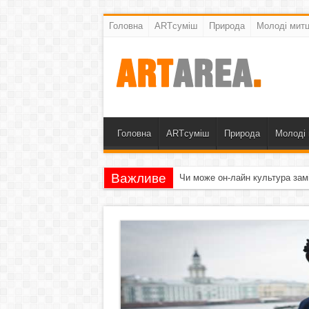
Головна
ARTсуміш
Природа
Молоді митц
Головна
ARTсуміш
Природа
Молоді 
Важливе
Чи може он-лайн культура зам