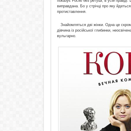
показує Росію без ретуші, в усій правд
виправдана. Бо у стрічці про яку йдетьс
протиставлення.
Знайомляться дві жінки. Одна це скром
дівчина із російської глибинки, неосвіче
вульгарно.