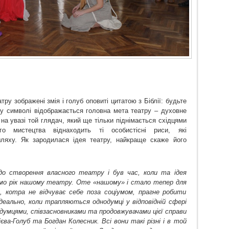
ру зображені змія і голуб оповиті цитатою з Біблії: будьте
ому символі відображається головна
мета театру – духовне
на увазі той глядач,
який
ще
тільки піднімається
східцями
о мистецтва віднаходить ті особистісні риси, які
ляху.
Як зародилася ідея театру, найкраще скаже його
до створення власного театру і був час, коли та ідея
аємо рік нашому театру.
Оте «нашому» і стало тепер для
, котра не відчуває себе поза соціумом, прагне робити
Ідеально, коли трапляються однодумці у відповідній сфері
думцями, співзасновниками та продовжувачами цієї справи
єва-Голуб та Богдан Колесник. Всі вони такі різні і в той