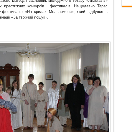
разово
митець і засновник молодіжного тетару
«Anastasis»
ох
престижних
конкурсів і фестивалів.
Нещодавно
Тарас
су-фестивалю «На крилах Мельпомени», який відбувся в
інації «За творчий пошук».