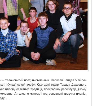
ін – талановитий поет, письменник. Написав і видав 5 збірок
рталі «Український клуб». Сьогодні театр Тараса Духовного
вою власну естетику, традиції, прекрасний репертуар, якому
колектив. А головне митець
і театр
сповне
н
і
творчих планів,
реду …