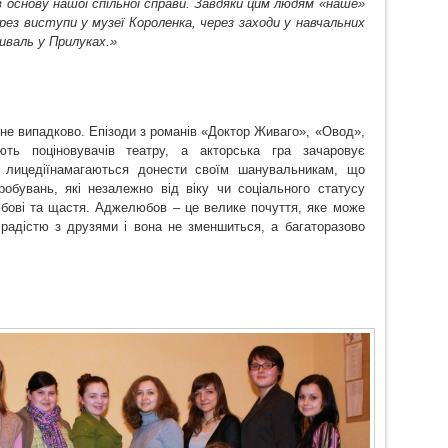
в основу нашої спільної справи. Завдяки цим людям «наше»
рез виступи у музеї Короленка, через заходи у навчальних
иваль у Прилуках.»
не випадково. Епізоди з романів «Доктор Живаго», «Овод»,
ють поціновувачів театру
, а акторська гра
зачаровує
і
лицедії
намагаються
донес
ти
своїм шанувальникам, що
робувань, які
незалежно від віку чи соціального статусу
бов
і та
щастя.
Адже
л
юбов – це велике почуття, яке може
 радістю з друзями і вона не зменшиться, а багаторазово