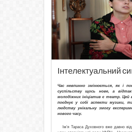
Інтелектуальний синт
Час невпинно змінюється, як і п
суспільству щось нове, а відта
молодіжних ініціатив є театр. Цей 
поєднує у собі аспекти музики, 
людству унікальну змогу експери
нового часу.
Ім’я Тараса Духовного вже давно від