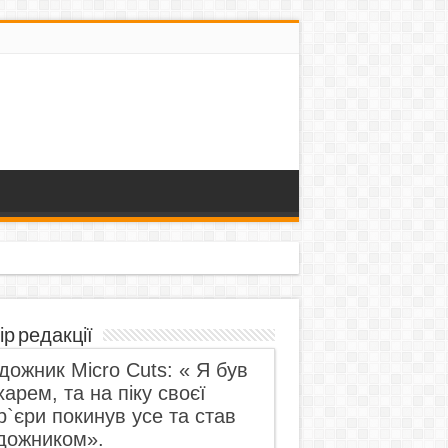
ір редакції
дожник Micro Cuts: « Я був
харем, та на піку своєї
р`єри покинув усе та став
дожником».