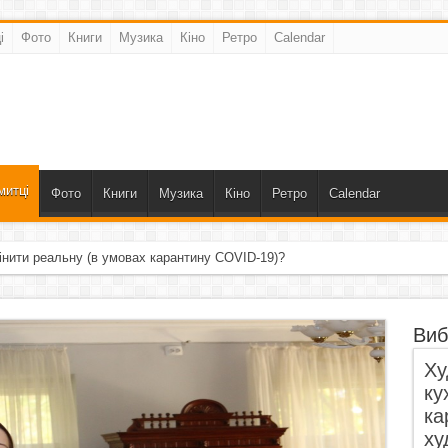
і
Фото
Книги
Музика
Кіно
Ретро
Calendar
митці
Фото
Книги
Музика
Кіно
Ретро
Calendar
інити реальну (в умовах карантину COVID-19)?
ала, що пропустила крізь себе»
Виб
Ху
ку
ка
ху