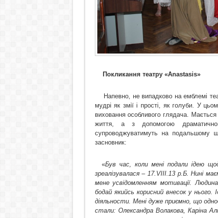
Покликання театру
«Anastasis»
Напевно, не випадково на емблемі теат
мудрі як змії і прості, як голуби. У ць
виховання особливого глядача.
Мається 
життя,
а з допомогою драматичног
супроводжуватимуть на подальшому ш
засновник:
«
Був час, коли мені подали ідею що
зреалізувалася – 17.
VIII
.13 р.Б. Нині м
мене усвідомленням мотивації. Людина
бодай якийсь корисний внесок у нього. 
діяльности. Мені дуже приємно, що одно
стали: Олександра Волакова, Каріна Алі