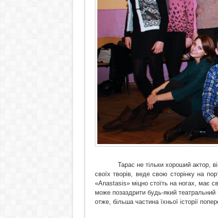
Тарас не тільки хороший актор, в
своїх творів, веде свою сторінку на по
«Anastasis» міцно стоїть на ногах, має с
може позаздрити будь-який театральний 
отже, більша частина
їхньої
історії попе