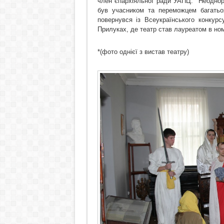
член єпархіяльної ради УАПЦ.
Неодно
був учасником
та
переможцем багать
повернувся із Всеукраїнського конкур
Прилуках, де театр став лауреатом в ном
*(фото однієї з вистав театру)