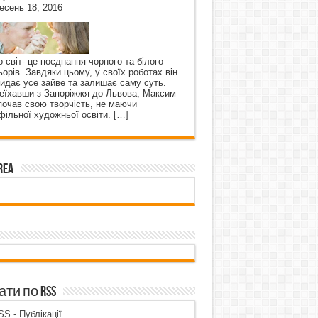
есень 18, 2016
о світ- це поєднання чорного та білого
ьорів. Завдяки цьому, у своїх роботах він
кидає усе зайве та залишає саму суть.
еїхавши з Запоріжжя до Львова, Максим
почав свою творчість, не маючи
фільної художньої освіти.
[…]
rea
ти по RSS
S - Публікації