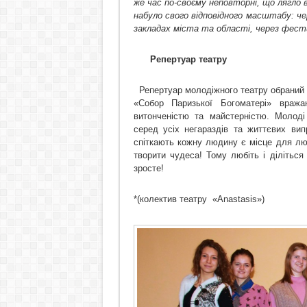
же час по-своєму неповторні, що лягло 
набуло свого відповідного масштабу: че
закладах міста та області, через фест
Репертуар театру
Репертуар молодіжного театру обраний 
«Собор Паризької Богоматері»
вража
витонченістю та майстерністю
. Молод
серед усіх негараздів
та
життєви
х
вип
спіткають кожну
людин
у є місце для
лю
творити чудеса! Тому любіть і діліться
зросте!
*(колектив театру
«Anastasis»)