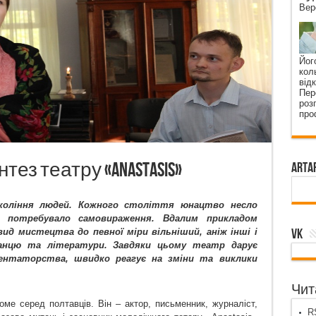
Вер
Йог
кол
від
Пер
роз
про
ез театру «Anastasis»
ArtA
окоління людей. Кожного століття юнацтво несло
к потребувало самовираження. Вдалим прикладом
VK
вид мистецтва до певної міри вільніший, аніж інші і
танцю та літератури. Завдяки цьому театр дарує
ментаторства, швидко реагує на зміни та виклики
Чита
оме серед полтавців. Він – актор, письменн
ик, журналіст,
RS