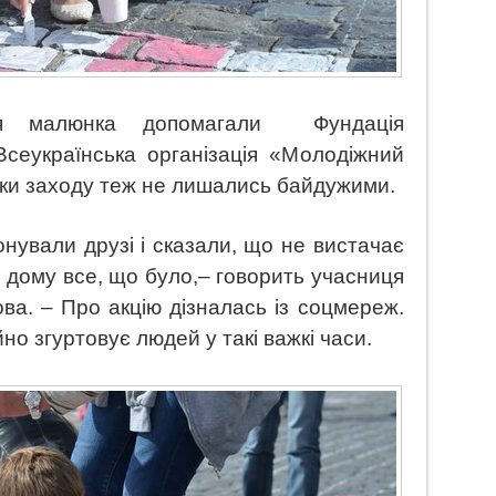
ля малюнка допомагали
Фундація
 Всеукраїнська організація «Молодіжний
ики заходу теж не лишались байдужими.
нували друзі і сказали, що не вистачає
 дому все, що було,–
говорить учасниця
а. – Про акцію дізналась із соцмереж.
о згуртовує людей у такі важкі часи.