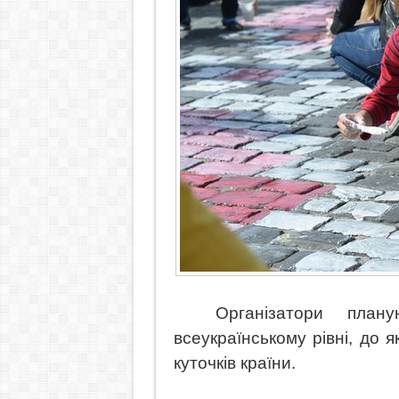
Організатори план
всеукраїнському рівні, до я
куточків країни.