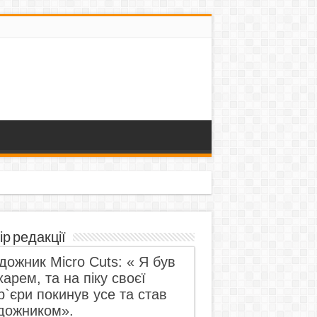
ір редакції
дожник Micro Cuts: « Я був
харем, та на піку своєї
р`єри покинув усе та став
дожником».