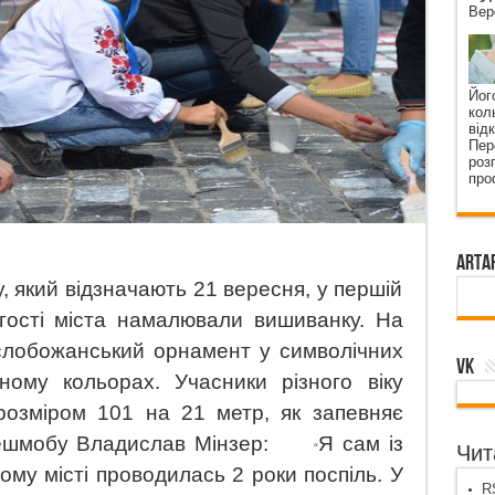
Вер
Йог
кол
від
Пер
роз
про
ArtA
, який відзначають 21 вересня, у першій
 гості міста намалювали вишиванку. На
слобожанський орнамент у символічних
VK
ному кольорах. Учасники різного віку
озміром 101 на 21 метр, як запевняє
ешмобу Владислав Мінзер:
Я сам із
Чита
“
ому місті проводилась 2 роки поспіль. У
RS