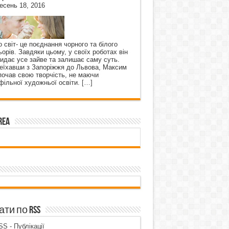
есень 18, 2016
о світ- це поєднання чорного та білого
ьорів. Завдяки цьому, у своїх роботах він
кидає усе зайве та залишає саму суть.
еїхавши з Запоріжжя до Львова, Максим
почав свою творчість, не маючи
фільної художньої освіти.
[…]
rea
ти по RSS
S - Публікації