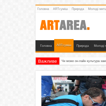
Головна
ARTсуміш
Природа
Молоді митц
ARTсуміш
Головна
Природа
Молоді 
Важливе
Чи може он-лайн культура зам