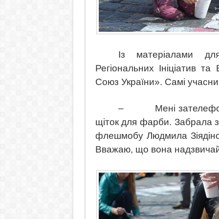
Із матеріалами д
Регіональних Ініціатив та
Союз України». Самі учасн
–
Мені зателефо
щіток для фарби. Забрала з
флешмобу Людмила Зіядінов
Вважаю, що вона надзвичайн