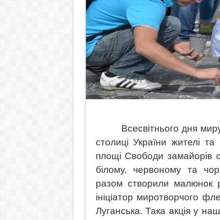
Всесвітнього дня миру
столиці України жителі та
площі Свободи замайорів 
білому, червоному та чор
разом створили малюнок р
ініціатор миротворчого фл
Луганська. Така акція у наш