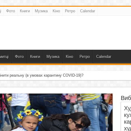
і
Фото
Книги
Музика
Кіно
Ретро
Calendar
митці
Фото
Книги
Музика
Кіно
Ретро
Calendar
інити реальну (в умовах карантину COVID-19)?
Виб
Ху
ку
ка
ху