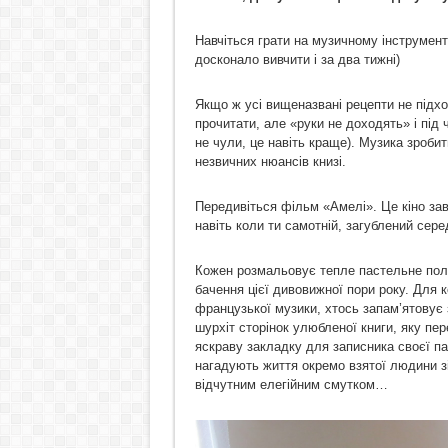
Навчіться грати на музичному інструмен
досконало вивчити і за два тижні)
Якщо ж усі вищеназвані рецепти не підход
прочитати, але «руки не доходять» і під 
не чули, це навіть краще). Музика зроби
незвичних нюансів книзі.
Передивіться фільм «Амелі». Це кіно завж
навіть коли ти самотній, загублений сере
Кожен розмальовує тепле пастельне поло
бачення цієї дивовижної пори року. Для 
французької музики, хтось запам’ятовує 
шурхіт сторінок улюбленої книги, яку п
яскраву закладку для записника своєї пам
нагадують життя окремо взятої людини зі
відчутним елегійним смутком…