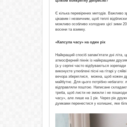
цілком конкретну депресію?
Є кілька перевірених методів. Важливо з
цікавим і незвичним, щоб теплі відблиск
можливо особливо холодних цієї зими 20
восени та взимку.
«Капсула часу» на один рік
Найкращий спосіб запам’ятати дні літа, 
атмосферний пікнік із найкращими друзям
(а у серпні часто відбуваються зорепади
виконуєте улюблені пісні на гітарі у сяйв
вечора збереглися, можна, щоб кожен дру
майбутнє. Для цього потрібно небагато: л
відправляли поштою. Написане складають
треба, щоб листи не змокли і не пошкоди
часу», але лише на 1 рік. Через рік друж
думками перенестися у колишнє, яке біль