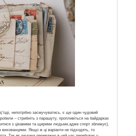
д’їзді, непотрібно засмучуватись, є ще один чудовий
е робили – стрибніть з парашуту, пропливіться на байдарках
омитися з цікавими та щирими людьми,адже спорт зближує),
з вихованцями. Якщо ж ці варіанти не підходять, то
іта. Так як людина переважно в цей час перебуває у