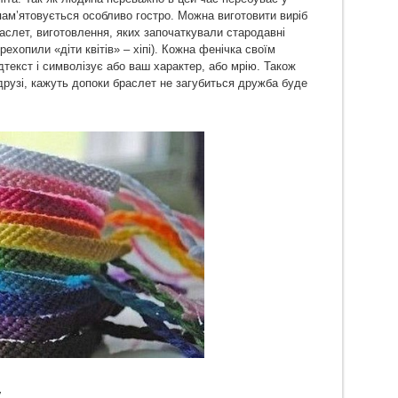
пам’ятовується особливо гостро. Можна виготовити виріб
аслет, виготовлення, яких започаткували стародавні
рехопили «діти квітів» – хіпі). Кожна фенічка своїм
дтекст і символізує або ваш характер, або мрію. Також
рузі, кажуть допоки браслет не загубиться дружба буде
у