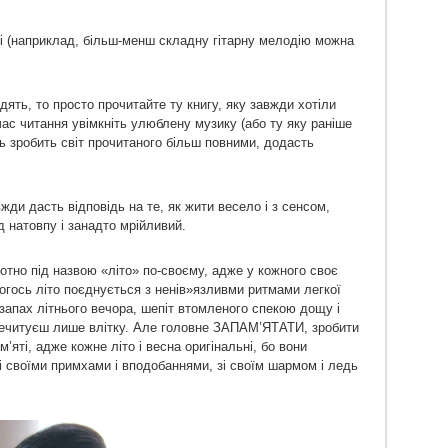
ті (наприклад, більш-менш складну гітарну мелодію можна
ять, то просто прочитайте ту книгу, яку завжди хотіли
час читання увімкніть улюблену музику (або ту яку раніше
ть зробить світ прочитаного більш повними, додасть
ди дасть відповідь на те, як жити весело і з сенсом,
д натовпу і занадто мрійливий.
тно під назвою «літо» по-своєму, адже у кожного своє
когось літо поєднується з ненів»язливми ритмами легкої
запах літнього вечора, шепіт втомленого спекою дощу і
еречитуєш лише влітку. Але головне ЗАПАМ’ЯТАТИ, зробити
’яті, адже кожне літо і весна оригінальні, бо вони
 своїми примхами і вподобаннями, зі своїм шармом і ледь