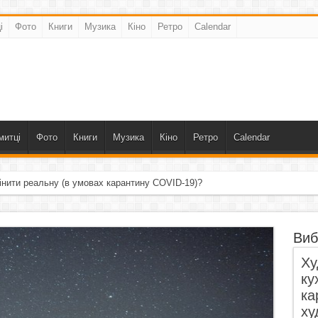
і
Фото
Книги
Музика
Кіно
Ретро
Calendar
митці
Фото
Книги
Музика
Кіно
Ретро
Calendar
інити реальну (в умовах карантину COVID-19)?
Виб
Ху
ку
ка
ху