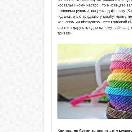
ностальгійному настрої, то мистецтво за
власними руками, наприклад фенічку (бр
індіанці, а цю традицію у майбутньому пе
кольором чи візерунком несе глибокий пі
фенічки дарують одне одному найкращі д
тривати.
Книжка, де букви танцюють під музик