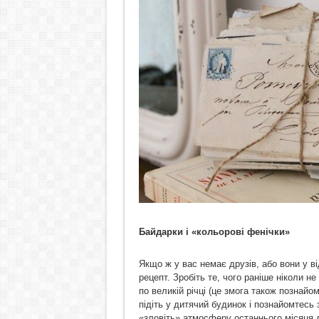
Байдарки і «кольорові фенічки»
Якщо ж у вас немає друзів, або вони у ві
рецепт. Зробіть те, чого раніше ніколи н
по великій річці (це змога також познай
підіть у дитячий будинок і познайомтесь 
«зловіть» атмосферу останнього місяця л