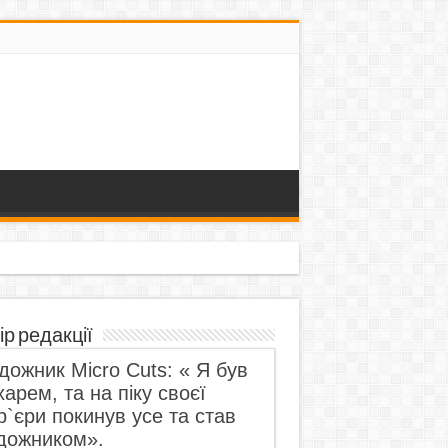
ір редакції
дожник Micro Cuts: « Я був
харем, та на піку своєї
р`єри покинув усе та став
дожником».