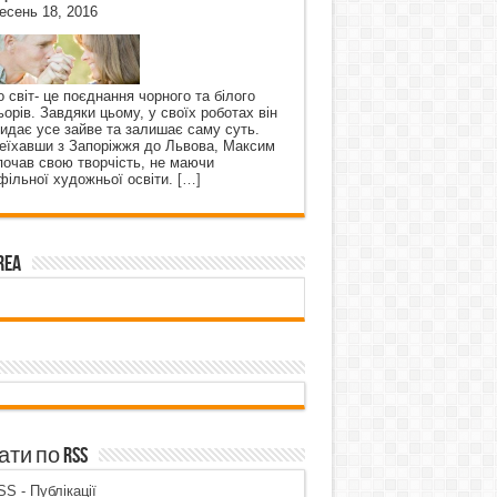
есень 18, 2016
о світ- це поєднання чорного та білого
ьорів. Завдяки цьому, у своїх роботах він
кидає усе зайве та залишає саму суть.
еїхавши з Запоріжжя до Львова, Максим
почав свою творчість, не маючи
фільної художньої освіти.
[…]
rea
ти по RSS
S - Публікації