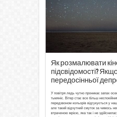
Як розмалювати кін
підсвідомості? Якщо
передосінньої депрес
У повітря ледь чутно проникає запах осе
тьмяніє. Вітер стає все більш неспокій
передзвоном кольорів відгукується у наш
але такий відчутний смуток за чимось н
втраченою мрією, яка так і не здійснилас