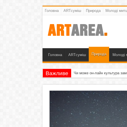
Головна
ARTсуміш
Природа
Молоді митц
Природа
Головна
ARTсуміш
Молоді 
Важливе
Чи може он-лайн культура зам