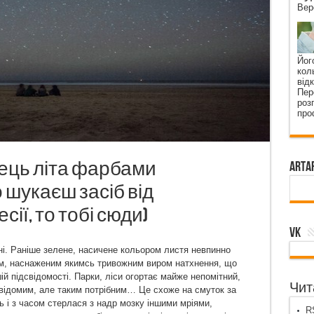
Вер
Йог
кол
від
Пер
роз
про
ець літа фарбами
ArtA
 шукаєш засіб від
ії, то тобі сюди)
VK
ні. Раніше зелене, насичене кольором листя невпинно
ним, наснаженим якимсь тривожним виром натхнення, що
ій підсвідомості. Парки, ліси огортає майже непомітний,
Чита
евідомим, але таким потрібним… Це схоже на смуток за
ь і з часом стерлася з надр мозку іншими мріями,
RS