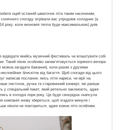
робити оцей останній шматочок літа таким насиченим,
и сонячного спогаду зігрівали вас упродовж холодних (а
14 року, коли економія тепла буде максимальною) днів
це відвідати якийсь музичний фестиваль чи влаштувати собі
и. Такий пікнік особливо запам’ятовується зоряного вечора
 і можна загадати бажання), коли разом з друзями
і неспокійних блискіток від багаття. Щоб спогади від цього
г написав послання, якісь літні нариси, чи мрії на
ише листочок, ручка та старовинний конверт, які раніше
 у спеціальний пакет, який ретельно заклеюють, адже
лись в холодні пори року. Це буде своєрідна «капсула
ня компанія знову збереться, щоб згадати минуле і
ше ніколи не повториться, адже кожне літо особливе.