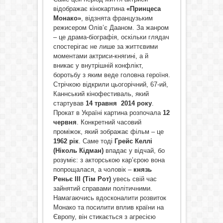
відображає кінокартина
«Принцеса
Монако»
, відзнята французьким
режисером Олів’є Дааном. За жанром
– це драма-біографія, оскільки глядач
спостерігає не лише за життєвими
моментами актриси-княгині, а й
вникає у внутрішній конфлікт,
боротьбу з яким веде головна героїня.
Стрічкою відкрили цьогорічний, 67-ий,
Каннський кінофестиваль, який
стартував
14 травня 2014 року
.
Прокат в Україні картина розпочала
12
червня
. Конкретний часовий
проміжок, який зображає фільм – це
1962 рік
. Саме тоді
Грейс Келлі
(Ніколь Кідман)
впадає у відчай, бо
розуміє: з акторською кар’єрою вона
попрощалася, а чоловік –
князь
Реньє ІІІ (Тім Рот)
увесь свій час
зайнятий справами політичними.
Намагаючись вдосконалити розвиток
Монако та посилити вплив країни на
Європу, він стикається з агресією