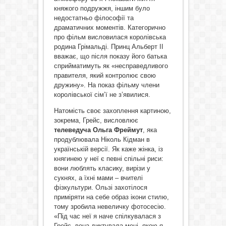
княжого подружжя, іншим було
недостатньо філософії та
драматичних моментів. Категорично
про фільм висловилася королівська
родина Грімальді. Принц Альберт ІІ
вважає, що після показу його батька
сприйматимуть як «несправедливого
правителя, який контролює свою
дружину». На показ фільму члени
королівської сім’ї не з’явилися.
Натомість своє захоплення картиною,
зокрема, Грейс, висловлює
телеведуча Ольга Фреймут
, яка
продублювала Ніколь Кідман в
українській версії. Як каже жінка, із
княгинею у неї є певні спільні риси:
вони люблять класику, вирізи у
сукнях, а їхні мами – вчителі
фізкультури. Ользі захотілося
приміряти на себе образ ікони стилю,
тому зробила невеличку фотосесію.
«Під час неї я наче спілкувалася з
Грейс, вона диктувала мені, якою я