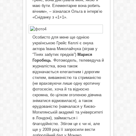
маю бути. Елементарне вона робить
вічним», – зізналася Ольга в інтерв’ю
«Сніданку з «1+1».
Особисто для мене ще однією
українською Грейс Келлі є онука
актора Івана Миколайчука (зіграв у
“Тінях забутих предків”)
Марися
Горобець
. Фотомодель, телеведуча й
журналістка, вона також
відзначається елегантним і дорогим
стилем, виваженістю та стриманістю
(не враховуючи лише одну еротичну
фотосесію, хоча й та відносно
скромна, бо цілком оголеною дівчина
зніматися відмовилася), а також
ерудованістю (навчалася у Києво-
Могилянській академії та університеті
в Лондоні), займається і
благодійністю. Збігом це є чи ні, але
ще у 2009 році її запросили вести
добродійний бал у Монако.