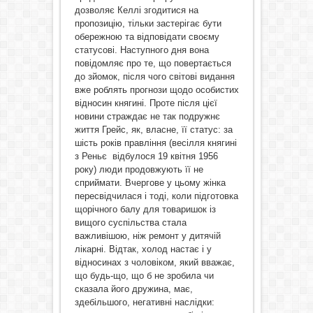
дозволяє Келлі згодитися на
пропозицію, тільки застерігає бути
обережною та відповідати своєму
статусові. Наступного дня вона
повідомляє про те, що повертається
до зйомок, після чого світові видання
вже роблять прогнози щодо особистих
відносин княгині. Проте після цієї
новини страждає не так подружнє
життя Грейс, як, власне, її статус: за
шість років правління (весілля княгині
з Реньє відбулося 19 квітня 1956
року) люди продовжують її не
сприймати. Вчергове у цьому жінка
пересвідчилася і тоді, коли підготовка
щорічного балу для товаришок із
вищого суспільства стала
важливішою, ніж ремонт у дитячій
лікарні. Відтак, холод настає і у
відносинах з чоловіком, який вважає,
що будь-що, що б не зробила чи
сказала його дружина, має,
здебільшого, негативні наслідки: