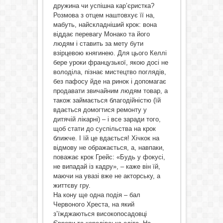
дружина чи успішна кар’єристка?
Розмова з отцем наштовхує її на,
мабуть, найскладніший крок: вона
віддає перевагу Монако та його
людям і ставить за мету бути
взірцевою княгинею. Для цього Келлі
бере уроки французької, якою досі не
володіла, пізнає мистецтво поглядів,
без пафосу йде на ринок і допомагає
продавати звичайним людям товар, а
також займається благодійністю (їй
вдається домогтися ремонту у
дитячій лікарні) – і все заради того,
щоб стати до суспільства на крок
ближче. І їй це вдається! Хічкок на
відмову не ображається, а, навпаки,
поважає крок Грейс: «Будь у фокусі,
не випадай із кадру», – каже він їй,
маючи на увазі вже не акторську, а
життєву гру.
На кону ще одна подія – бал
Червоного Хреста, на який
з’їжджаються високопосадовці