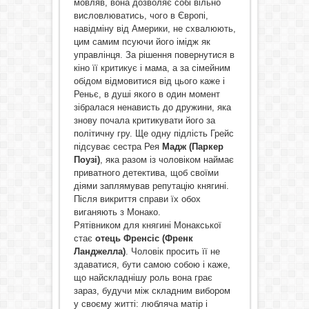
мовляв, вона дозволяє собі вільно
висловлюватись, чого в Європі,
навідміну від Америки, не схвалюють,
цим самим псуючи його імідж як
управлінця. За рішення повернутися в
кіно її критикує і мама, а за сімейним
обідом відмовитися від цього каже і
Реньє, в душі якого в один момент
зібралася ненависть до дружини, яка
знову почала критикувати його за
політичну гру. Ще одну підлість Грейс
підсуває сестра Рея
Мадж (Паркер
Поузі)
, яка разом із чоловіком наймає
приватного детектива, щоб своїми
діями заплямував репутацію княгині.
Після викриття справи їх обох
виганяють з Монако.
Рятівником для княгині Монакської
стає
отець Френсіс (Френк
Ланджелла)
. Чоловік просить її не
здаватися, бути самою собою і каже,
що найскладнішу роль вона грає
зараз, будучи між складним вибором
у своєму житті: любляча матір і