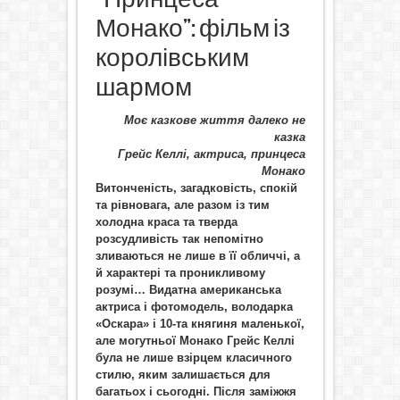
Монако”: фільм із
королівським
шармом
Моє казкове життя далеко не
казка
Грейс Келлі, актриса, принцеса
Монако
Витонченість, загадковість, спокій
та рівновага, але разом із тим
холодна краса та тверда
розсудливість так непомітно
зливаються не лише в її обличчі, а
й характері та проникливому
розумі… Видатна американська
актриса і фотомодель, володарка
«Оскара» і 10-та княгиня маленької,
але могутньої Монако Грейс Келлі
була не лише взірцем класичного
стилю, яким залишається для
багатьох і сьогодні. Після заміжжя