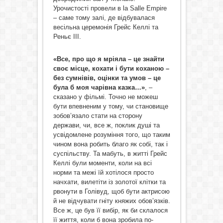
Урочистості провели в la Salle Empire
– саме тому залі, де відбувалася
весільна церемонія Грейс Келлі та
Реньє ІІІ.
«Все, про що я мріяла – це знайти
своє місце, кохати і бути коханою –
без сумнівів, оцінки та умов – це
була б моя чарівна казка…»
, –
сказано у фільмі. Точно не можеш
бути впевненим у тому, чи становище
зобов’язало стати на сторону
держави, чи, все ж, поклик душі та
усвідомлене розуміння того, що таким
чином вона робить благо як собі, так і
суспільству. Та мабуть, в житті Грейс
Келлі були моменти, коли на всі
норми та межі їй хотілося просто
начхати, вилетіти із золотої клітки та
рвонути в Голівуд, щоб бути актрисою
й не відчувати гніту княжих обов’язків.
Все ж, це був її вибір, як би склалося
її життя, коли б вона зробила по-