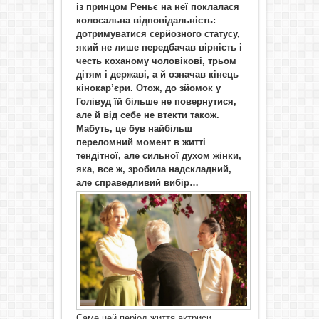
із принцом Реньє на неї поклалася
колосальна відповідальність:
дотримуватися серйозного статусу,
який не лише передбачав вірність і
честь коханому чоловікові, трьом
дітям і державі, а й означав кінець
кінокар’єри. Отож, до зйомок у
Голівуд їй більше не повернутися,
але й від себе не втекти також.
Мабуть, це був найбільш
переломний момент в житті
тендітної, але сильної духом жінки,
яка, все ж, зробила надскладний,
але справедливий вибір…
Саме цей період життя актриси