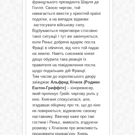
французького президента Шарля де
Голля. Своєю чергою, той
намагається ввести у крихітній країні
податки, а на випадок відмови
застосувати військову силу.
Відбуваються переговори стосовно
такої ситуації і тут же закінчуються,
коли Реньє добряче вдаряє посла
Фрації в обличчя, від чого той падає
на землю. Навіть союзників князя
дещо обурила така реакція їх
правителя на повідомлення посла
щодо подальших дій Франції.
Тим часом до королівського двору
заїжджає
Альфред Хічкок (Роджен
Ештон-Гриффітс)
– кінорежисер,
який пропонує Грейс чергову роль у
кіно. Княгиня спокусилася, але,
згадавши обіцянку про те, що до кіно
не повернеться, відмовляє своєму
наставнику. Ввечері каже про такі
гостини і Реньє, мимохіть згадуючи
розмову з Хічкоком про можливість
продовжити кінокар’єру. Князь