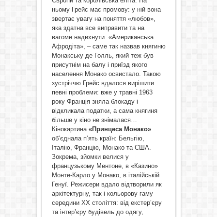
Європи та королівська еліта. На
ньому Грейс має промову: у ній вона
звертає увагу на поняття «любов»,
яка здатна все виправити та на
вагоме надихнути. «Американська
Афродіта», – саме так назвав княгиню
Монакську де Голль, який теж був
присутнім на балу і приїзд якого
населення Монако освистало. Такою
зустріччю Грейс вдалося вирішити
певні проблеми: вже у травні 1963
року Франція зняла блокаду і
відкликала податки, а сама княгиня
більше у кіно не знімалася…
Кінокартина
«Принцеса Монако»
об’єднала п’ять країн: Бельгію,
Італію, Францію, Монако та США.
Зокрема, зйомки велися у
французькому Ментоне, в «Казино»
Монте-Карло у Монако, в італійській
Генуї. Режисери вдало відтворили як
архітектурну, так і кольорову гаму
середини ХХ століття: від екстер’єру
та інтер’єру будівель до одягу,