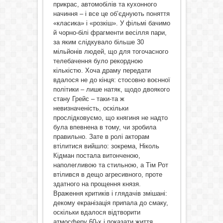
прикрас, автомобілів та кухонного
начиння – і все це об’єднують поняття
«класика» і «розкіш». У фільмі бачимо
й чорно-білі фрагменти весілля пари,
за яким слідкувало більше 30
мільйонів людей, що для тогочасного
телебачення було рекордною
кількістю. Хоча драму передати
вдалося не до кінця: стосовно воєнної
політики – лише натяк, щодо двоякого
стану Грейс – таки-та ж
невизначеність, оскільки
прослідковуємо, що княгиня не надто
була впевнена в тому, чи зробила
правильно. Зате в ролі акторам
втілитися вийшло: зокрема, Ніколь
Кідман постала витонченою,
наполегливою та стильною, а Тім Рот
втілився в дещо агресивного, проте
здатного на прощення князя.
Враження критиків і глядачів змішані:
декому екранізація припала до смаку,
оскільки вдалося відтворити
атмосферу 60-х і показати життя