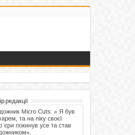
ір редакції
дожник Micro Cuts: « Я був
харем, та на піку своєї
р`єри покинув усе та став
дожником».