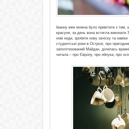
Іванну вже можна було привітати з тим,
красуня, за день вона встигла виконати 
нові кеди, зробити нову зачіску та навік
студентські роки в Острозі, про пригод
заполітизований Майдан, ділилась враженн
читала – про Європу, про яблука, про ос