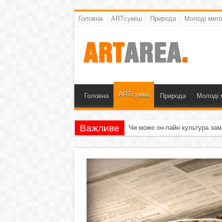
Головна
ARTсуміш
Природа
Молоді митц
ARTсуміш
Головна
Природа
Молоді 
Важливе
Чи може он-лайн культура зам