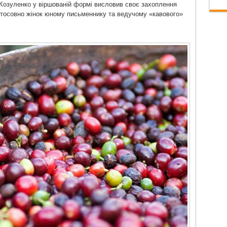
о Козуленко у віршованій формі висловив своє захоплення
стосовно жінок юному письменнику та ведучому «кавового»