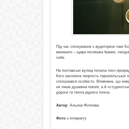
Під час спілкування з аудиторією пані Ко
виникало – щира посмішка Іванки, лагідн
себе.
На полтавські вулиці почала тихо прокра
Кого захопила творчість тернопільської 
спілкувався особисто. Впевнена, що нови
не лише душевна поезія, а й «студентськ
дороги та тепла рідного плеча.
Автор
: Альона Філіпова
Фото
з Інтернету