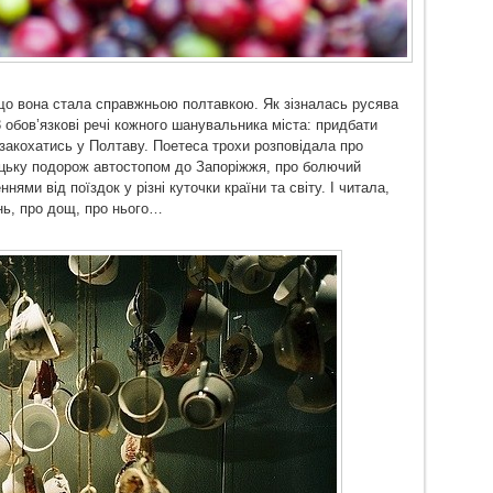
 що вона стала справжньою полтавкою. Як зізналась русява
3 обов’язкові речі кожного шанувальника міста: придбати
и закохатись у Полтаву. Поетеса трохи розповідала про
ницьку подорож автостопом до Запоріжжя, про болючий
ями від поїздок у різні куточки країни та світу. І читала,
інь, про дощ, про нього…