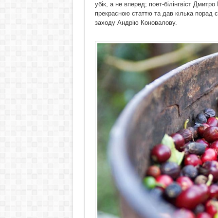
убік, а не вперед; поет-білінгвіст Дмитр
прекрасною статтю та дав кілька порад 
заходу Андрію Коновалову.