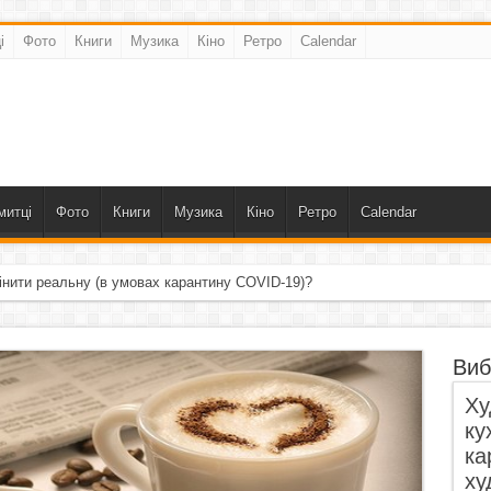
і
Фото
Книги
Музика
Кіно
Ретро
Calendar
митці
Фото
Книги
Музика
Кіно
Ретро
Calendar
інити реальну (в умовах карантину COVID-19)?
Виб
Ху
ку
ка
ху