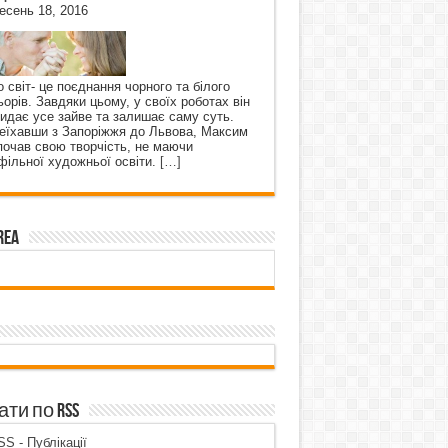
есень 18, 2016
о світ- це поєднання чорного та білого
ьорів. Завдяки цьому, у своїх роботах він
кидає усе зайве та залишає саму суть.
еїхавши з Запоріжжя до Львова, Максим
почав свою творчість, не маючи
фільної художньої освіти.
[…]
rea
ти по RSS
S - Публікації