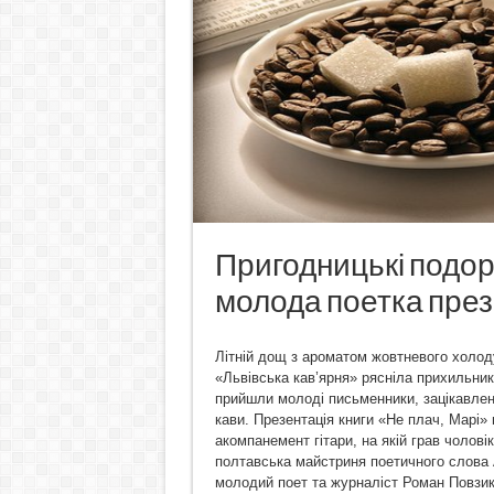
Пригодницькі подор
молода поетка през
Літній дощ з ароматом жовтневого холод
«Львівська кав’ярня» рясніла прихильник
прийшли молоді письменники, зацікавлені
кави. Презентація книги «Не плач, Марі»
акомпанемент гітари, на якій грав чолов
полтавська майстриня поетичного слова А
молодий поет та журналіст Роман Повзик,