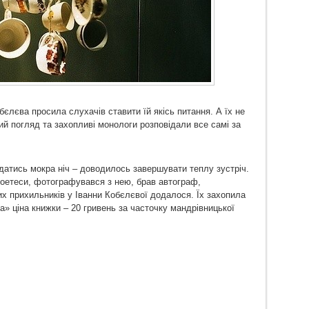
бєлєва просила слухачів ставити їй якісь питання. А їх не
ий погляд та захопливі монологи розповідали все самі за
датись мокра ніч – доводилось завершувати теплу зустріч.
поетеси, фотографувався з нею, брав автограф,
х прихильників у Іванни Кобєлєвої додалося. Їх захопила
а» ціна книжки – 20 гривень за часточку мандрівницької