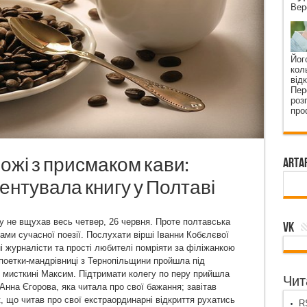
Вер
Йог
кол
від
Пер
роз
про
ожі з присмаком кави:
ArtA
ентувала книгу у Полтаві
у не вщухав весь четвер, 26 червня. Проте полтавська
VK
ами сучасної поезії. Послухати вірші Іванни Кобєлєвої
 журналісти та прості любителі помріяти за філіжанкою
 поетки-мандрівниці з Тернопільщини пройшла під
ік мисткині Максим. Підтримати колегу по перу прийшла
Чита
нна Єгорова, яка читала про свої бажання; завітав
 що читав про свої екстраординарні відкриття рухатись
RS