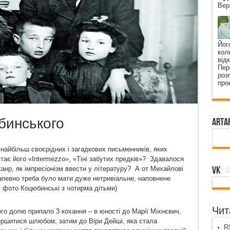
Вер
Йог
кол
від
Пер
роз
про
бинського
ArtA
найбільш своєрідних і загадкових письменників, яких
тає його «Intermezzo», «Тіні забутих предків»? Здавалося
VK
анр, як імпресіонізм ввести у літературу? А от Михайлові
певно треба було мати дуже нетривіальне, наповнене
 фото Коцюбинські з чотирма дітьми)
Чита
ого долю припало 3 кохання – в юності до Марії Міхнєвич,
ершитися шлюбом, затим до Віри Дейші, яка стала
RS