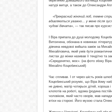
берегинею домашнього вогнища Коцюбинс
натурі митця, а також до Олександри Апл
«Прекрасний жіночий лоб, темне стрижен
вд
ивляються уважно… у мене після зустрі
чудові дівчата»,
— так писав про курсис
І Віра припала до душі молодому Коцюб
Витончена, обізнана в новинках літератур
дівчина невдовзі вийшла заміж за Михай
Михайловича, який умів бути романтичним
листах до жінки називав її тендітно та з
«Середенятко, моє». (на фото збоку Віра
Михайло Коцюбинський)
Час спливав. І от через шість років шлю
Коцюбинський розуміє, що Віра йому наб
не дивно, матір чотирьох дітей, хороша 
клопотів на роботі, вдома (родина постій
чоловіком, який часто хворів, мав напад
втіхи на стороні. Його музою стала Олек
Живучи у Чернігові, Коцюбинський аби п