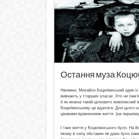
Остання муза Коцю
Напевно, Михайло Коцюбинський один із 
вивчають у старших класах. Хто не пам’я
б як можна такий цілковито живописний ж
Коцюбинському це вдалося. Для цього на
цікавими враженнями життя. (на першому
І таке життя у Коцюбинського було. На й
якому в силу обставин не дано було зав