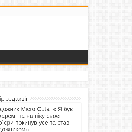
ір редакції
дожник Micro Cuts: « Я був
харем, та на піку своєї
р`єри покинув усе та став
дожником».