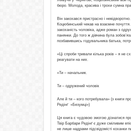
бюро. Молода, красива і трохи сумна пр
Він закохався пристрасно і невідворотно.
Коцюбинський чекав на взаємне почуття.
закоханість чоловіка, адже роман з одру
панянки. До того ж дівчина була зобов’я
позбавившись годувальника батька, потр
«Ці спроби тривали кілька років – я не 
реагувати на них.
«Ти – начальник.
Ти – одружений чоловік
Але й ти – кого потребувала» (з книги пр
Редінґ «Безумці»)
Ця книга є чудовою змогою дізнатися пр
Твір Барбари Редінґ є дуже сміливим еп
не лише надрами підсвідомісті коханки п