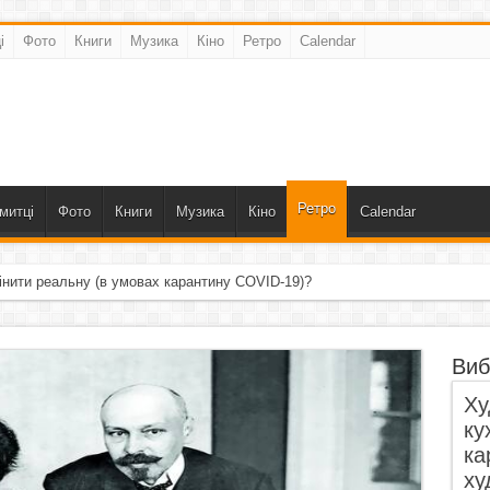
і
Фото
Книги
Музика
Кіно
Ретро
Calendar
Ретро
митці
Фото
Книги
Музика
Кіно
Calendar
інити реальну (в умовах карантину COVID-19)?
Виб
Ху
ку
ка
ху