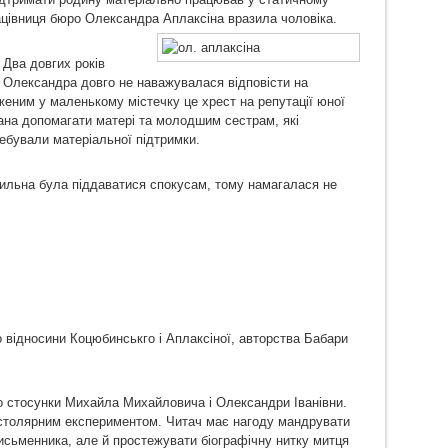
ацівниця бюро Олександра Аплаксіна вразила чоловіка.
 Два довгих років
 Олександра довго не наважувалася відповісти на
женим у маленькому містечку це хрест на репутації юної
зана допомагати матері та молодшим сестрам, які
ебували матеріальної підтримки.
схильна була піддаватися спокусам, тому намагалася не
о відносини Коцюбинськго і Аплаксіної, авторства Бабари
о стосунки Михайла Михайловича і Олександри Іванівни.
істолярним експериментом. Читач має нагоду мандрувати
исьменника, але й простежувати біографічну нитку митця