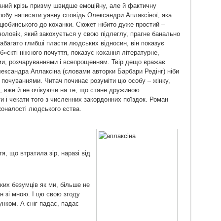
аний крізь призму швидше емоційну, але й фактичну
робу написати уявну сповідь Олександри Аплаксіної, яка
цюбинського до коханки. Сюжет нібито дуже простий –
оловік, який закохується у свою підлеглу, прагне банально
набагато глибші пласти людських відносин, він показує
»єкті ніжного почуття, показує кохання літературне,
ми, розчаруваннями і всепрощенням. Твір дещо вражає
ксандра Аплаксіна (словами авторки Барбари Редінг) ніби
 почуваннями. Читач починає розуміти цю особу – жінку,
 вже й не очікуючи на те, що стане дружиною
 і чекати того з численних закордонних поїздок. Роман
оналості людського єства.
я, що втратила зір, наразі від
их безумців як ми, більше не
ен зі мною. І цю свою згоду
ком. А сніг падає, падає