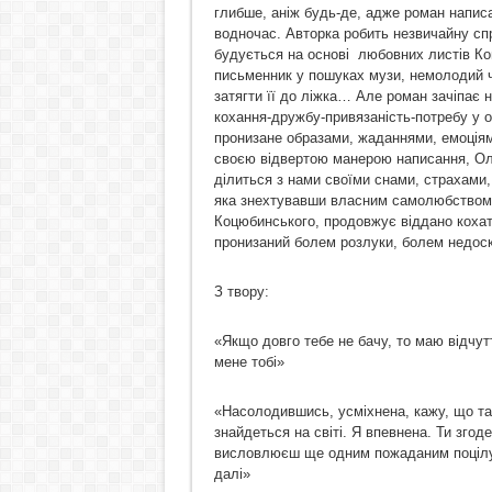
глибше, аніж будь-де, адже роман напис
водночас. Авторка робить незвичайну сп
будується на основі любовних листів Ко
письменник у пошуках музи, немолодий ч
затягти її до ліжка… Але роман зачіпає 
кохання-дружбу-привязаність-потребу у об
пронизане образами, жаданнями, емоція
своєю відвертою манерою написання, Оле
ділиться з нами своїми снами, страхами,
яка знехтувавши власним самолюбством,
Коцюбинського, продовжує віддано кохати
пронизаний болем розлуки, болем недоск
З твору:
«Якщо довго тебе не бачу, то маю відчутт
мене тобі»
«Насолодившись, усміхнена, кажу, що так
знайдеться на світі. Я впевнена. Ти згод
висловлюєш ще одним пожаданим поцілун
далі»