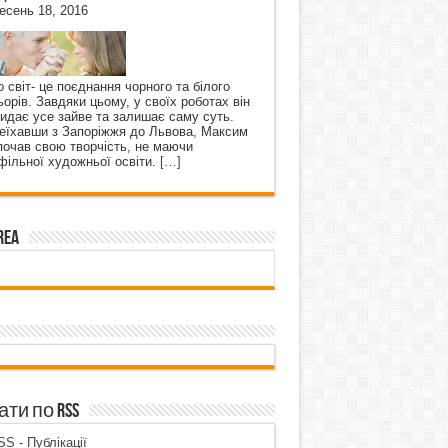
есень 18, 2016
о світ- це поєднання чорного та білого
ьорів. Завдяки цьому, у своїх роботах він
кидає усе зайве та залишає саму суть.
еїхавши з Запоріжжя до Львова, Максим
почав свою творчість, не маючи
фільної художньої освіти.
[…]
rea
ти по RSS
S - Публікації