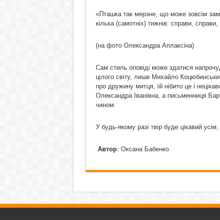
«Пташка так мерзне, що може зовсім заме
кілька (самотніх) тижнів: справи, справи,
(на фото Олександра Аплаксіна)
Сам стиль оповіді може здатися напрочуд
цілого світу, лише Михайло Коцюбинський
про дружину митця, їй нібито це і нецік
Олександра Іванівна, а письменниця Барб
чином.
У будь-якому разі твір буде цікавий усім,
Автор
: Оксана Бабенко