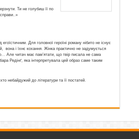
рзнути. Ти не голубиш її по
 справи..»
 егоїстичним. Для головної героїні роману нібито не існує
, вона і їхнє кохання. Жінка практично не задумується
аво… Але читач має пам’ятати, що твір писала не сама
ара Редінґ, яка інтерпретувала цей образ саме таким
 хто небайдужий до літератури та її постатей.