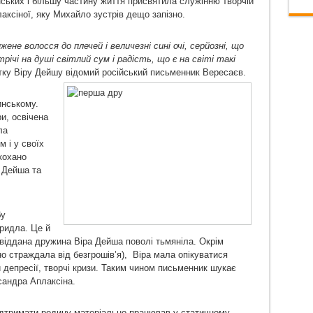
ьких і більшу частину життя присвятила служінню творчій
аксіної, яку Михайло зустрів дещо запізно.
е волосся до плечей і величезні сині очі, серйозні, що
чі на душі світлий сум і радість, що є на світі такі
тку Віру Дейшу відомий російський письменник Вересаєв.
инському.
и, освічена
ла
 і у своїх
акохано
 Дейша та
бу
ридла. Це й
і віддана дружина Віра Дейша поволі тьмяніла. Окрім
но страждала від безгрошів’я), Віра мала опікуватися
и депресії, творчі кризи. Таким чином письменник шукає
сандра Аплаксіна.
ідтримати родину матеріально працював у статичному