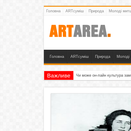
Головна
ARTсуміш
Природа
Молоді митц
Головна
ARTсуміш
Природа
Молоді 
Важливе
Чи може он-лайн культура зам