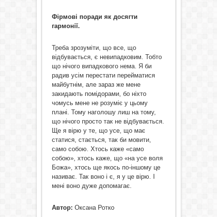
Фірмові поради як досягти
гармонії.
Треба зрозуміти, що все, що
відбувається, є невипадковим. Тобто
що нічого випадкового нема. Я би
радив усім перестати перейматися
майбутнім, але зараз же мене
закидають помідорами, бо ніхто
чомусь мене не розуміє у цьому
плані. Тому наголошу лиш на тому,
що нічого просто так не відбувається.
Ще я вірю у те, що усе, що має
статися, стається, так би мовити,
само собою. Хтось каже «само
собою», хтось каже, що «на усе воля
Божа», хтось ще якось по-іншому це
називає. Так воно і є, я у це вірю. І
мені воно дуже допомагає.
Автор:
Оксана Ротко