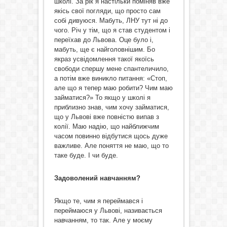
школі. За рік я настільки поміняв вже
якісь свої погляди, що просто сам
собі дивуюся. Мабуть, ЛНУ тут ні до
чого. Річ у тім, що я став студентом і
переїхав до Львова. Оце було і,
мабуть, ще є найголовнішим. Бо
якраз усвідомлення такої якоїсь
свободи спершу мене спантеличило,
а потім вже виникло питання: «Стоп,
але що я тепер маю робити? Чим маю
займатися?» То якщо у школі я
приблизно знав, чим хочу займатися,
що у Львові вже повністю випав з
колії. Маю надію, що найближчим
часом повинно відбутися щось дуже
важливе. Але поняття не маю, що то
таке буде. І чи буде.
Задоволений навчанням?
Якщо те, чим я переймався і
переймаюся у Львові, називається
навчанням, то так. Але у моєму