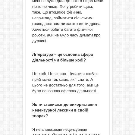
мені не було діла до нікого і щоб мене
ніхто не чіпав. Хочу робити щось
таке, що втомлює фізично,
наприклад, займатися сільським
господарством чи заготовляти дрова.
Хочеться робити багато фізичної
роботи, аби не було часу думати про
дурниці.
Література – це основна сфера
діяльності чи більше хобі?
Це хобі. Це як сон. Писати я люблю
приблизно так само, як і спати. А
цього не достатньо для того, аби це
було основною сферою діяльності.
Як ти ставишся до використання
нецензурної лексики в своїй
творах?
Я не зловживаю нецензурною