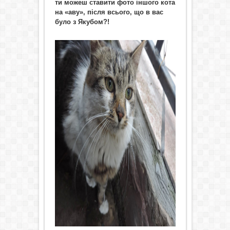
ти можеш ставити фото іншого кота
на «аву», після всього, що в вас
було з Я
кубом?!