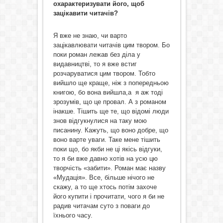
охарактеризувати його, щоб
зацікавити читачів?
Я вже не знаю, чи варто
зацікавлювати читачів цим твором. Бо
поки роман лежав без діла у
видавництві, то я вже встиг
розчаруватися цим твором. Тобто
вийшло ще краще, ніж з попередньою
книгою, бо вона вийшла,а я аж тоді
зрозумів, що це провал. А з романом
інакше. Тішить ще те, що відомі люди
знов відгукнулися на таку мою
писанину. Кажуть, що воно добре, що
воно варте уваги. Таке мене тішить
поки що, бо якби не ці якісь відгуки,
то я би вже давно хотів на усю цю
творчість «забити». Роман має назву
«Мудація». Все, більше нічого не
скажу, а то ще хтось потім захоче
його купити і прочитати, чого я би не
радив читачам суто з поваги до
їхнього часу.