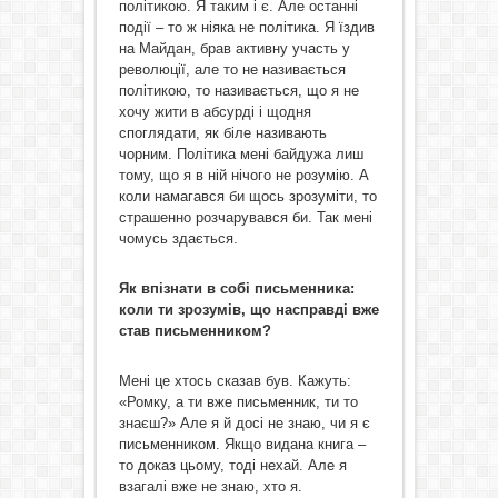
політикою. Я таким і є. Але останні
події – то ж ніяка не політика. Я їздив
на Майдан, брав активну участь у
революції, але то не називається
політикою, то називається, що я не
хочу жити в абсурді і щодня
споглядати, як біле називають
чорним. Політика мені байдужа лиш
тому, що я в ній нічого не розумію. А
коли намагався би щось зрозуміти, то
страшенно розчарувався би. Так мені
чомусь здається.
Як впізнати в собі письменника:
коли ти зрозумів, що насправді вже
став письменником?
Мені це хтось сказав був. Кажуть:
«Ромку, а ти вже письменник, ти то
знаєш?» Але я й досі не знаю, чи я є
письменником. Якщо видана книга –
то доказ цьому, тоді нехай. Але я
взагалі вже не знаю, хто я.