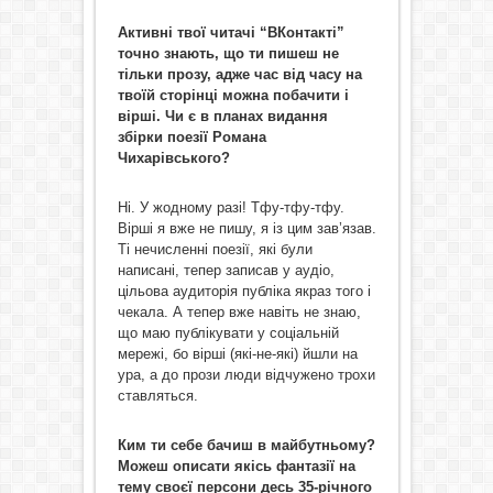
Активні твої читачі “ВКонтакті”
точно знають, що ти пишеш не
тільки прозу, адже час від часу на
твоїй сторінці можна побачити і
вірші. Чи є в планах видання
збірки поезії Романа
Чихарівського?
Ні. У жодному разі! Тфу-тфу-тфу.
Вірші я вже не пишу, я із цим зав’язав.
Ті нечисленні поезії, які були
написані, тепер записав у аудіо,
цільова аудиторія публіка якраз того і
чекала. А тепер вже навіть не знаю,
що маю публікувати у соціальній
мережі, бо вірші (які-не-які) йшли на
ура, а до прози люди відчужено трохи
ставляться.
Ким ти себе бачиш в майбутньому?
Можеш описати якісь фантазії на
тему своєї персони десь 35-річного