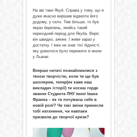
На аві таки Якуб. Справа у тому, що я
дуже вчасно вирішив відвезти його
додому, у село. Тим більше, то був
якраз березень, якийсь такий
перехідний період для Якуба. Виріс
він швидко, аякже. І живе зараз у
достатку. І вже не знає тієї бідності,
яку довелося було пережити зі мною
у Львові.
Вперше читачі познайомилися з
твоєю творчістю, коли ти ще був
школярем, тепер(як каже наш
викладач історії) ти носиш горде
звання Студента ЛНУ імені Івана
Франка – як ти почуваєш себе в
новій ролі? Чи такі зміни принесли
тобі натхнення, чи навпаки
призвели до творчої кризи?