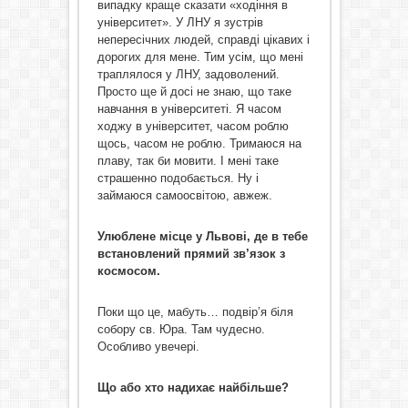
випадку краще сказати «ходіння в
університет». У ЛНУ я зустрів
непересічних людей, справді цікавих і
дорогих для мене. Тим усім, що мені
траплялося у ЛНУ, задоволений.
Просто ще й досі не знаю, що таке
навчання в університеті. Я часом
ходжу в університет, часом роблю
щось, часом не роблю. Тримаюся на
плаву, так би мовити. І мені таке
страшенно подобається. Ну і
займаюся самоосвітою, авжеж.
Улюблене місце у Львові, де в тебе
встановлений прямий зв’язок з
космосом.
Поки що це, мабуть… подвір’я біля
собору св. Юра. Там чудесно.
Особливо увечері.
Що або хто надихає найбільше?