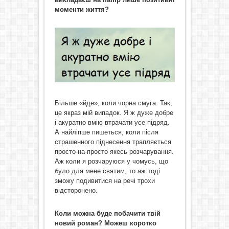
моменти життя?
Більше «йде», коли чорна смуга. Так,
це якраз мій випадок. Я ж дуже добре
і акуратно вмію втрачати усе підряд.
А найліпше пишеться, коли після
страшенного піднесення трапляється
просто-на-просто якесь розчарування.
Аж коли я розчаруюся у чомусь, що
було для мене святим, то аж тоді
зможу подивитися на речі трохи
відсторонено.
Коли можна буде побачити твій
новий роман? Можеш коротко