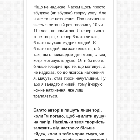
Ніщо не надихає. Часом щось просто
збуджує (чи збурює) творчу уяву. Але
ніяке то не натхнення. Про натхнення
якесь я останній раз говорив у 10 чи
11 класі, не пам’ятаю. Я тепер нічого
ж не творю, я тепер багато читаю,
багато слухаю мудрих людей. Є
багато людей, які захоплюють, є й
такі, які є прикладом для мене, є такі,
котрі мотивують дуже. От я би все ж
більше говорив про те, що мотивує, а
не надихає, бо до якогось натхнення
я, мабуть, став трохи нечутливим. Ну
або я занадто лінивий, тому ігнорую
кожне натхнення, яке лиш
трапляється.
Багато авторів пишуть лише тоді,
коли їм погано, щоб «вилити душу»
на папір. Наскільки твоя творчість
залежить від настрою: більше
«йде», коли в тебе чорна смуга, чи
викладаєш на папір лише позитивні