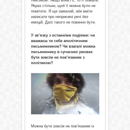
лексикою. Якщо вона і є, то її обмаль.
Якраз стільки, щоб її можна було не
помітити. Я ще замалий, аби вміти
написати про неприємні речі без
емоцій. Далі такого не повинно бути.
У зв’язку з останніми подіями: чи
вважаєш ти себе аполітичним
письменником? Чи взагалі можна
письменнику в сучасних умовах
бути зовсім не пов’язаним з
політикою?
Можна бути зовсім не пов’язаним із