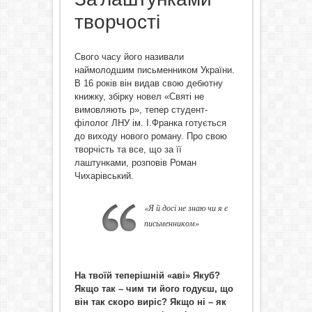
творчості
Свого часу його називали
наймолодшим письменником України.
В 16 років він видав свою дебютну
книжку, збірку новел «Святі не
вимовляють р», тепер студент-
філолог ЛНУ ім. І.Франка готується
до виходу нового роману. Про свою
творчість та все, що за її
лаштунками, розповів Роман
Чихарівський.
«Я й досі не знаю чи я є
письменником»
На твоїй теперішній «аві» Якуб?
Якщо так – чим ти його годуєш, що
він так скоро виріс?
Якщо ні – як