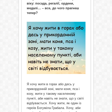
віку: посада, регалії, ордени,
медалі… – все, до чого прагнеш
тепер?
Я хочу жити в горах або десь у
прикордонній зоні, мати коня, пса і
козу, жити у такому населеному
пункті, аби навіть не знати, що у світі
відбувається. Хочу жити, як один із
героїв Богуміла Грабала. Хочу, аби