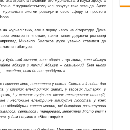
лістика втратила талановитого журналіста, а наука здобула
Хтозна. У журналістському колі побутує така легенда. Адже
у журналісти змогли розширити свою сферу із простого
ізора.
 на журналістику, але в першу чергу на літературу. Дуже
твори електричні «нотки», таким чином додаючи розповіді
 наприклад Михайло Булгаков дуже уважно ставився до
в лампи і абажури.
 у будь-якій кімнаті, хаос зборів, і ще гірше, коли абажур
ивайте абажур з лампи! Абажур – священний. Біля нього
, – чекайте, поки до вас прийдуть.»
 і грозове літо, виливалася у світлі. Світло з 4 годин дня
ів, у круглих електричних шарах, у гасових ліхтарях, у
рами, і у скляних суцільних вікнах електричних станцій,
е і неспокійне електричне майбутнє людства, у їхніх
инно відчайдушні колеса машин, які докорінно розхитували
еливалося, світилося і танцювало, мерехтіло Місто вночі і
лося
у дим і туман.»
«Біла гвардія»
 має суто романтичний відтінок. Можливо, для письменника