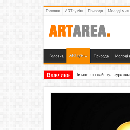
Головна
ARTсуміш
Природа
Молоді митц
ARTсуміш
Головна
Природа
Молоді 
Важливе
Чи може он-лайн культура зам