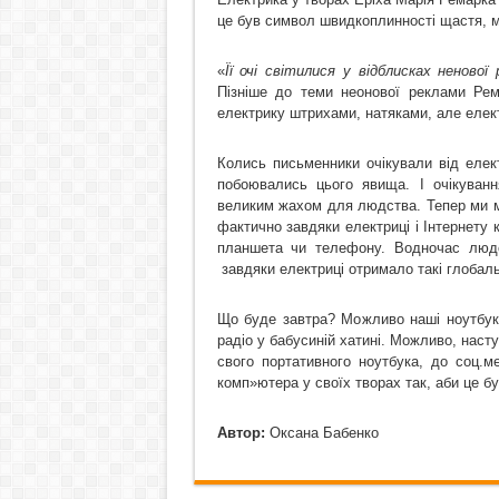
це був символ швидкоплинності щастя, м
«
Її очі світилися у відблисках ненової 
Пізніше до теми неонової реклами Рем
електрику штрихами, натяками, але елек
Колись письменники очікували від елек
побоювались цього явища. І очікуван
великим жахом для людства. Тепер ми ма
фактично завдяки електриці і Інтернету 
планшета чи телефону. Водночас людс
завдяки електриці отримало такі глобал
Що буде завтра? Можливо наші ноутбуки
радіо у бабусиній хатині. Можливо, насту
свого портативного ноутбука, до соц.м
комп»ютера у своїх творах так, аби це бу
Автор:
Оксана Бабенко