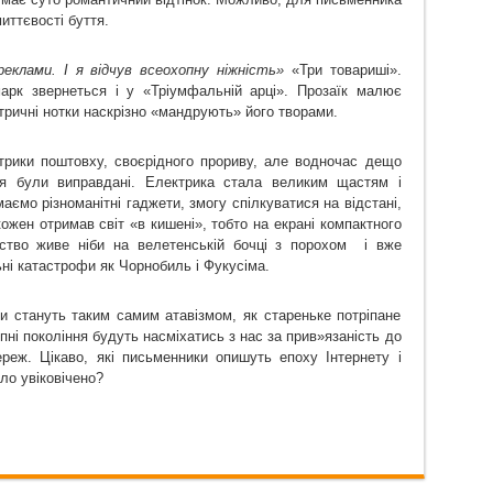
иттєвості буття.
реклами. І я відчув всеохопну ніжніс
ть»
«Три товариші».
арк звернеться і у «Тріумфальній арці». Прозаїк малює
тричні нотки наскрізно «мандрують» його творами.
трики поштовху, своєрідного прориву, але водночас дещо
ня були виправдані. Електрика стала великим щастям і
ємо різноманітні гаджети, змогу спілкуватися на відстані,
кожен отримав світ «в кишені», тобто на екрані компактного
тво живе ніби на велетенській бочці з порохом
і вже
ьні катастрофи як Чорнобиль і Фукусіма.
 стануть таким самим атавізмом, як стареньке потріпане
пні покоління будуть насміхатись з нас за прив»язаність до
ереж. Цікаво, які письменники опишуть епоху Інтернету і
ло увіковічено?