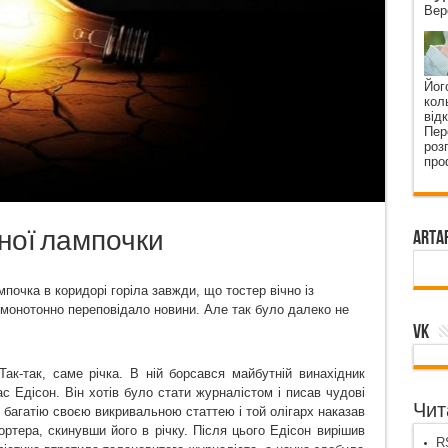
Вер
Йог
кол
від
Пер
роз
про
ної лампочки
ArtA
очка в коридорі горіла завжди, що тостер вічно із
 монотонно переповідало новини. Але так було далеко не
VK
к-так, саме річка. В ній борсався майбутній винахідник
 Едісон. Він хотів було стати журналістом і писав чудові
Чита
у багатію своєю викривальною статтею і той олігарх наказав
ортера, скинувши його в річку. Після цього Едісон вирішив
RS