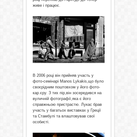
живе і працює.
В 2006 році він прийняв участь у
фото-семінарі Manos Lykakis,що було
своєрідним поштовхом у його фото-
кар.єру. З тих пір,він зосередився на
вуличній фотографії,яка є його
справжньою пристрастю. Лукас брав
участь у багатьох виставках у Греції
та Стамбулі та влаштовував свої
особисті.