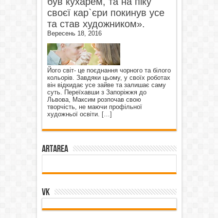
був кухарем, та на піку
своєї кар`єри покинув усе
та став художником».
Вересень 18, 2016
Його світ- це поєднання чорного та білого
кольорів. Завдяки цьому, у своїх роботах
він відкидає усе зайве та залишає саму
суть. Переїхавши з Запоріжжя до
Львова, Максим розпочав свою
творчість, не маючи профільної
художньої освіти.
[…]
ArtArea
VK