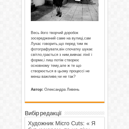
Весь його творчий доробок
зосереджений саме на вулиці,сам
Лукас говорить,що перед тим як
фотографувати,він спочатку шукає
світло,грається з ним,вивчає лінії і
форми,і лиш потім створює
основному тему,але ж те що
створюється в цьому процессі не
менш важливе,чи не так?
Автор:
Олександра Ливень
Вибір редакції
Художник Micro Cuts: « Я