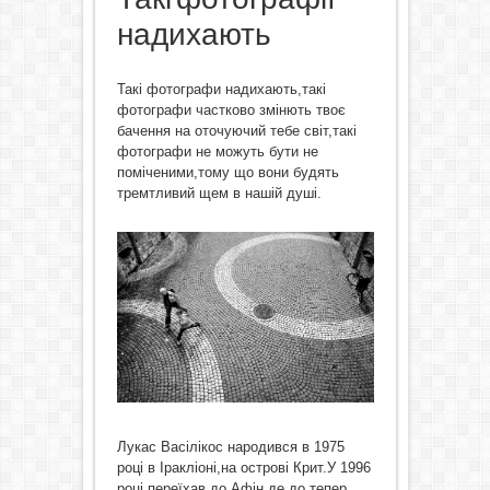
надихають
Такі фотографи надихають,такі
фотографи частково змінють твоє
бачення на оточуючий тебе світ,такі
фотографи не можуть бути не
поміченими,тому що вони будять
тремтливий щем в нашій душі.
Лукас Васілікос народився в 1975
році в Іракліоні,на острові Крит.У 1996
році переїхав до Афін,де до тепер