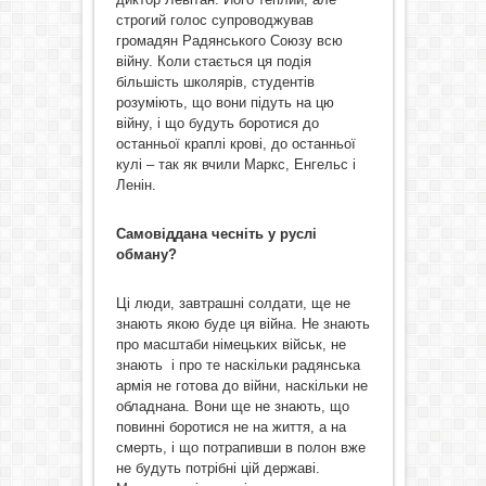
строгий голос супроводжував
громадян Радянського Союзу всю
війну. Коли стається ця подія
більшість школярів, студентів
розуміють, що вони підуть на цю
війну, і що будуть боротися до
останньої краплі крові, до останньої
кулі – так як вчили Маркс, Енгельс і
Ленін.
Самовіддана чесніть у руслі
обману?
Ці люди, завтрашні солдати, ще не
знають якою буде ця війна. Не знають
про масштаби німецьких військ, не
знають і про те наскільки радянська
армія не готова до війни, наскільки не
обладнана. Вони ще не знають, що
повинні боротися не на життя, а на
смерть, і що потрапивши в полон вже
не будуть потрібні цій державі.