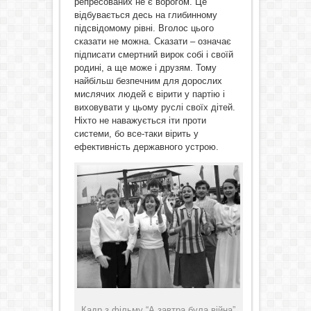
репресованих не є ворогом. Це
відбувається десь на глибинному
підсвідомому рівні. Вголос цього
сказати не можна. Сказати – означає
підписати смертний вирок собі і своїй
родині, а ще може і друзям. Тому
найбільш безпечним для дорослих
мислячих людей є вірити у партію і
виховувати у цьому руслі своїх дітей.
Ніхто не наважується іти проти
системи, бо все-таки вірить у
ефективність державного устрою.
Кадр з фільму “А завтра була війна”