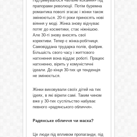
Підтримувалося «вільне кохання» під
прапорами революції. Потім буремна
романтика поволі згасає і жінки також
змінюються. 20-ті роки приносять нові
віяння у моді. Жінка знову відчуває
потяг до косметики, стає ніжнішою.
Але 30-ті знову вносять свої
корективи. Тепер є жінка-робітниця.
Самовіддана трударка полів, фабрик.
Більшість свого часу і життєвого
натхнення вона віддає роботі. Працює
натхненно, вірить у комуністичні
ідеали. До кінця 30-тих ця тенденція
не змінюється.
Жінки виховували своїх дітей на тих
ідеях, в які вірили самі. Таким чином
вже у 30-тих суспільство набуває
певного «радянського обличчя».
Радянське обличчя чи маска?
Це люди під впливом пропаганди, під