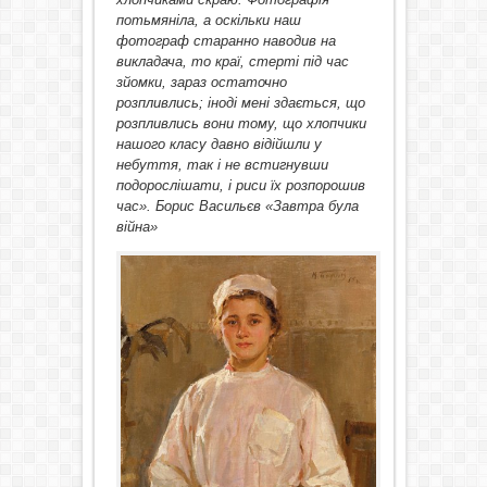
потьмяніла, а оскільки наш
фотограф старанно наводив на
викладача, то краї, стерті під час
зйомки, зараз остаточно
розпливлись; іноді мені здається, що
розпливлись вони тому, що хлопчики
нашого класу давно відійшли у
небуття, так і не встигнувши
подорослішати, і риси їх розпорошив
час». Борис Васильєв «Завтра була
війна»