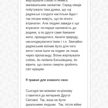
жертвували собою із якимсь
маніакальним захватом. Серед німців
побутувала така думка, що «ці
радянські солдати настільки бідні і
так погано живуть, що їм нічого
втрачати». Але людині завжди є що
втрачати: по-перше належність до
родини, а по друге саме бажання
жити, прокидатися, бачити природу,
насолоджуватися їжею і т.п. Звичайно
радянським воїнам було для чого
жити і вони ішли на подвиг не лише
через пропаганду. Воїни жертвували
собою, бо любили Батьківщину, бо
вірили, що своєю смертю зроблять
світ кращим.
9 травня для кожного своє
Сьогодні ми можемо по-різному
ставитися до ветеранів Другої
Світової. Так, вони не були
ідеальними людьми. Так, після війни