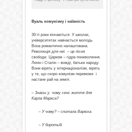
Вуаль комунізму і наївність
30-ті роки кінчаються. У школах,
університетах навчається молодь.
Вона романтично налаштована.
Революція для неї – це пісня
свободи. Царизм – гідра поневолення.
Ленін і Сталін – вожді, батьки народу.
Вони вірять у інтернаціоналізм, вірять
у те, що скоро комунізм переможе і
настане рай на землі.
– Знаєш у чому сенс життя для
Карла Маркса?
– У чому? – спитала Варюха.
– У боротьбі.