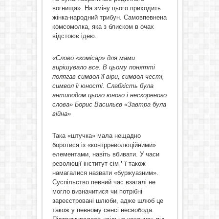
вогнища». На зміну цього приходить
жінка-народний трибун. Самовпевнена
комсомолка, яка з блиском в очах
відстоює ідею.
«Слово «комісар» для мами
вирішувало все. В цьому понятті
полягав символ її віри, символ честі,
символ її юності. Слабкість була
антиподом цього юного і нескореного
слова» Борис Васильєв «Завтра була
війна»
Така «штучка» мала нещадно
боротися із «контрреволюційними»
елементами, навіть вбивати. У часи
революції інститут сім
’
ї також
намагалися назвати «буржуазним».
Суспільство певний час взагалі не
могло визначитися чи потрібні
зареєстровані шлюби, адже шлюб це
також у певному сенсі несвобода.