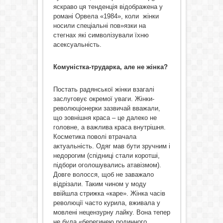
яскраво ця тенденція відображена у
романі Орвела «1984», коли жінки
носили спеціальні пов»язки на
стегнах які символізували їхню
асексуальність.
Комуністка-трударка, але не жінка?
Постать радянської жінки взагалі
заслуговує окремої уваги. Жінки-
революціонерки зазвичай вважали,
що зовнішня краса – це далеко не
головне, а важлива краса внутрішня.
Косметика поволі втрачала
актуальність. Одяг мав бути зручним і
недорогим (спідниці стали коротші,
підбори оголошувались атавізмом).
Довге волосся, щоб не заважало
відрізали. Таким чином у моду
ввійшла стрижка «каре». Жінка часів
революції часто курила, вживала у
мовлені нецензурну лайку. Вона тепер
не була «берегинею родинного