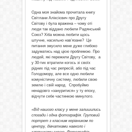
Одна моя знайома прочитала книгу
Світлани Аліксієвич про Другу
Світову і була вражена – чому оті
люди так віддано любили Радянський
Союз? Хіба можна любити щось
штучне, насильно нав’язане? Це
питання змусило мене дуже глибоко
задуматись над цією проблемою. Про
людей, які пережили Другу Світову, а
у 30-тих втратили когось зі своїх
рідних під час репресій, або під час
Голодомору, але все одно любили
комуністичну систему, любили свою
землю і свій народ. Спробуймо
ненадовго «зануритися» у ту епоху,
відчути себе частинкою минулого.
«Від нашого класу у мене залишились
спогади і одна фотографія. Груповий
портрет з класним керівником по
центру, дівчатками навколо і
хлопчиками скраю. Фотографія