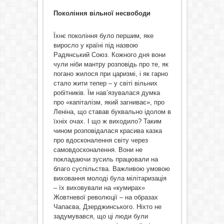
Покоління вільної несвободи
Їхнє покоління було першим, яке
виросло у країні під назвою
Радянський Союз. Кожного дня вони
чули ніби мантру розповідь про те, як
погано жилося при царизмі, і як гарно
стало жити тепер – у світі вільних
робітників. Їм нав’язувалася думка
про «капіталізм, який загниває», про
Леніна, що ставав буквально ідолом в
їхніх очах. І що ж виходило? Таким
чином розповідалася красива казка
про вдосконалення світу через
самовдосконалення. Вони не
покладаючи зусиль працювали на
благо суспільства. Важливою умовою
виховання молоді була мілітаризація
– їх виховували на «кумирах»
Жовтневої революції – на образах
Чапаєва, Дзерджинського. Ніхто не
задумувався, що ці люди були