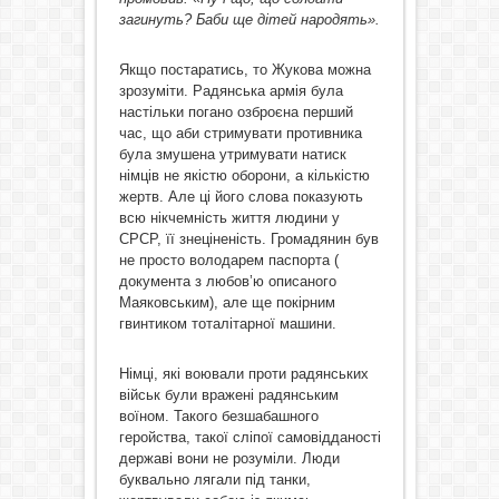
загинуть? Баби ще дітей народять».
Якщо постаратись, то Жукова можна
зрозуміти. Радянська армія була
настільки погано озброєна перший
час, що аби стримувати противника
була змушена утримувати натиск
німців не якістю оборони, а кількістю
жертв. Але ці його слова показують
всю нікчемність життя людини у
СРСР, її знеціненість. Громадянин був
не просто володарем паспорта (
документа з любов’ю описаного
Маяковським), але ще покірним
гвинтиком тоталітарної машини.
Німці, які воювали проти радянських
військ були вражені радянським
воїном. Такого безшабашного
геройства, такої сліпої самовідданості
державі вони не розуміли. Люди
буквально лягали під танки,