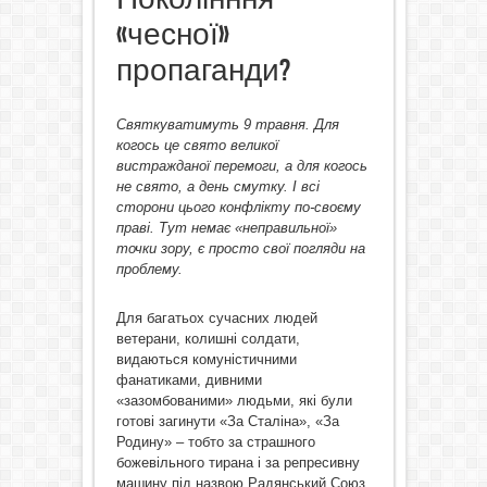
«чесної»
пропаганди?
Святкуватимуть 9 травня. Для
когось це свято великої
вистражданої перемоги, а для когось
не свято, а день смутку. І всі
сторони цього конфлікту по-своєму
праві. Тут немає «неправильної»
точки зору, є просто свої погляди на
проблему.
Для багатьох сучасних людей
ветерани, колишні солдати,
видаються комуністичними
фанатиками, дивними
«зазомбованими» людьми, які були
готові загинути «За Сталіна», «За
Родину» – тобто за страшного
божевільного тирана і за репресивну
машину під назвою Радянський Союз.