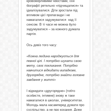
кровожерливими чекістами, їхні
біографії ретельно «підчищалися» та
ідеалізувалися. Діти зростали під
впливом цієї пропаганди і не
намагалися задумуватися над її
сенсом. В ті часи не можна було
задумуватися – за кожного думала
партія.
Ось девіз того часу:
«Кожна людина народжується для
певної цілі. І потрібно шукати свою
мету, своє покликання. Потрібно
навчитися відкидати випадкове,
другорядне, потрібно знайти головне
завдання у житті»
І відкидати «другорядне» (тобто
особисте, інтимне) знову ж таки
намагалися в школах, університетах.
Молодь мала насамперед думати про
суспільство, а не про кохання. Дуже