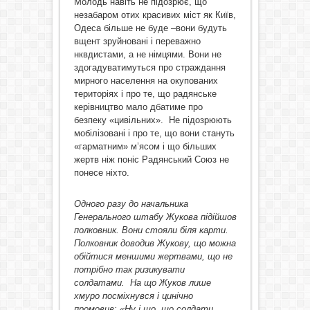
Молодь навіть не підозрює, що
незабаром отих красивих міст як Київ,
Одеса більше не буде –вони будуть
вщент зруйновані і переважно
нквдистами, а не німцями. Вони не
здогадуватимуться про страждання
мирного населення на окупованих
територіях і про те, що радянське
керівництво мало дбатиме про
безпеку «цивільних». Не підозрюють
мобілізовані і про те, що вони стануть
«гарматним» м’ясом і що більших
жертв ніж поніс Радянський Союз не
понесе ніхто.
Одного разу до начальника
Генерального штабу Жукова підійшов
полковник. Вони стояли біля карти.
Полковник доводив Жукову, що можна
обійтися меншими жертвами, що не
потрібно так ризикувати
солдатами. На що Жуков лише
хмуро посміхнувся і цинічно
промовив: «Ну і що, що солдати