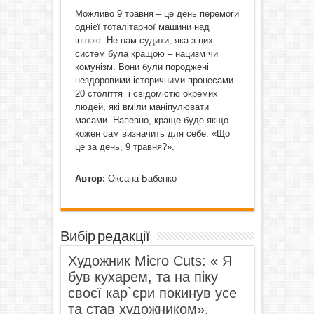
Можливо 9 травня – це день перемоги
однієї тоталітарної машини над
іншою. Не нам судити, яка з цих
систем була кращою – нацизм чи
комунізм. Вони були породжені
нездоровими історичними процесами
20 століття і свідомістю окремих
людей, які вміли маніпулювати
масами. Напевно, краще буде якщо
кожен сам визначить для себе: «Що
це за день, 9 травня?».
Автор:
Оксана Бабенко
Вибір редакції
Художник Micro Cuts: « Я
був кухарем, та на піку
своєї кар`єри покинув усе
та став художником».