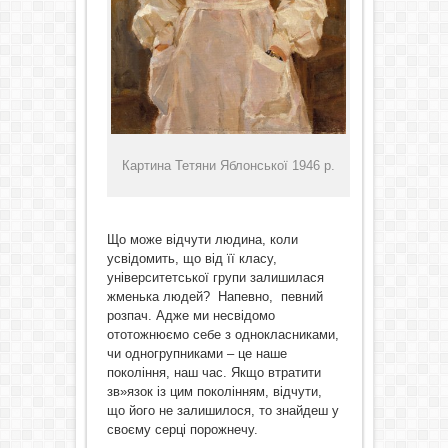
Картина Тетяни Яблонської 1946 р.
Що може відчути людина, коли
усвідомить, що від її класу,
університетської групи залишилася
жменька людей? Напевно, певний
розпач. Адже ми несвідомо
ототожнюємо себе з однокласниками,
чи одногрупниками – це наше
покоління, наш час. Якщо втратити
зв»язок із цим поколінням, відчути,
що його не залишилося, то знайдеш у
своєму серці порожнечу.