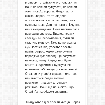
впливом тоталітарного стилю життя.
Вони не звикли сумувати, не звикли
жаліти своїх ворогів. Якщо партія
скаже «ворог», то та людина
оголошувалася поза законом, поза
суспільством. Для неї нема співчуття,
нема виправдання. Вона насмілилася
порушити систему. Висловлювати
свої думки, переживання, сумніви
стає «не модно». Там, де не можна
сумніватися відбувається застій,
навіть регрес. Адже саме сумнів
породжує рух вперед. Це розуміють
науковці, митці. Серед них було
багато «недобитих» буржуазних
елементів, або нащадків інтелігенції.
Отож вони у своїх віршах, полотнах
намагаються бодай тьмяно
протистояти цьому штучному
режимові. Вони ще не знають, що
Сталін їх незабаром знищить.
Знищуються цілі пласти митців. Зараз