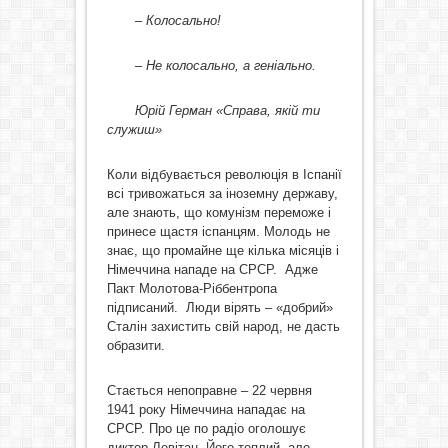
– Колосально!
– Не колосально, а геніально.
Юрій Герман «Справа, якій ти
служиш»
Коли відбувається революція в Іспанії
всі тривожаться за іноземну державу,
але знають, що комунізм переможе і
принесе щастя іспанцям. Молодь не
знає, що промайне ще кілька місяців і
Німеччина нападе на СРСР. Адже
Пакт Молотова-Ріббентропа
підписаний. Люди вірять – «добрий»
Сталін захистить свій народ, не дасть
образити.
Стається непоправне – 22 червня
1941 року Німеччина нападає на
СРСР. Про це по радіо оголошує
диктор Левітан. Його теплий, але