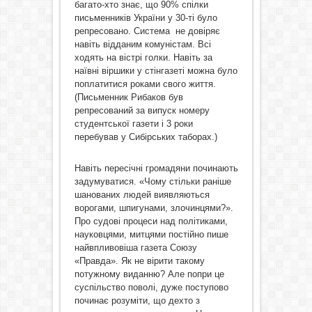
багато-хто знає, що 90% спілки
письменників України у 30-ті було
репресовано. Система не довіряє
навіть відданим комуністам. Всі
ходять на вістрі голки. Навіть за
наївні віршики у стінгазеті можна було
поплатитися роками свого життя.
(Письменник Рибаков був
репресований за випуск номеру
студентської газети і 3 роки
перебував у Сибірських таборах.)
Навіть пересічні громадяни починають
задумуватися. «Чому стільки раніше
шанованих людей виявляються
ворогами, шпигунами, злочинцями?».
Про судові процеси над політиками,
науковцями, митцями постійно пише
найвпливовіша газета Союзу
«Правда». Як не вірити такому
потужному виданню? Але попри це
суспільство поволі, дуже поступово
починає розуміти, що дехто з