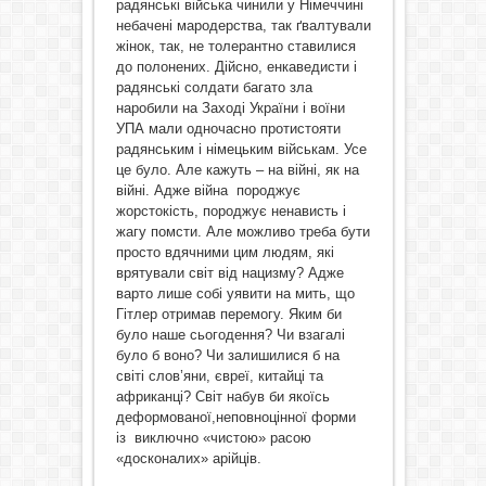
радянські війська чинили у Німеччині
небачені мародерства, так ґвалтували
жінок, так, не толерантно ставилися
до полонених. Дійсно, енкаведисти і
радянські солдати багато зла
наробили на Заході України і воїни
УПА мали одночасно протистояти
радянським і німецьким військам. Усе
це було. Але кажуть – на війні, як на
війні. Адже війна породжує
жорстокість, породжує ненависть і
жагу помсти. Але можливо треба бути
просто вдячними цим людям, які
врятували світ від нацизму? Адже
варто лише собі уявити на мить, що
Гітлер отримав перемогу. Яким би
було наше сьогодення? Чи взагалі
було б воно? Чи залишилися б на
світі слов’яни, євреї, китайці та
африканці? Світ набув би якоїсь
деформованої,неповноцінної форми
із виключно «чистою» расою
«досконалих» арійців.