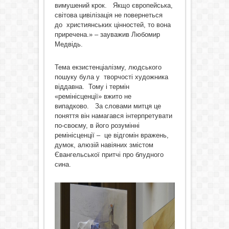
вимушений крок. Якщо європейська,
світова цивілізація не повернеться
до християнських цінностей, то вона
приречена.» – зауважив Любомир
Медвідь.
Тема екзистенціалізму, людського
пошуку була у творчості художника
віддавна. Тому і термін
«ремінісценції» вжито не
випадково. За словами митця це
поняття він намагався інтерпретувати
по-своєму, в його розумінні
ремінісценції – це відгомін вражень,
думок, алюзій навіяних змістом
Євангельської притчі про блудного
сина.