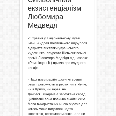
екзистенціалізм
Любомира
Медведя
23 травня у Національному музеї
імені Андрея Шептицького відбулося
відкриття виставки українського
художника, лауреата Шевченківської
премії Любомира Медвідя під назвою:
«Ремінісценції ( притча про блудного
сина)».
«Наші цивілізаційні джунглі врешті
решт провокують агресію чи в Чечні,
чи в Криму, чи зараз на
Донбасі. Людина є заблукана серед
цивілізації вона повинна знайти себе.
Мова використаних мною образів для
когось може видатися надто
жорсткою, безкомпромісною, але це