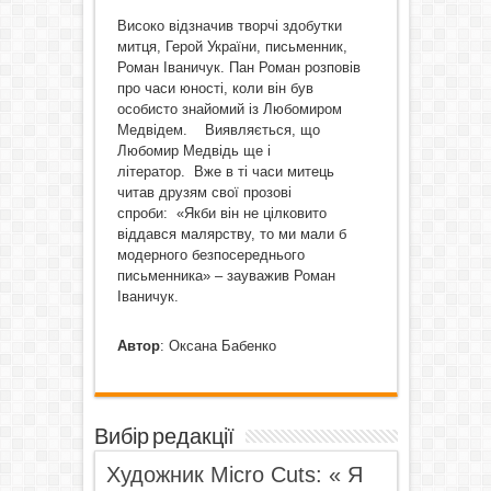
Високо відзначив творчі здобутки
митця, Герой України, письменник,
Роман Іваничук. Пан Роман розповів
про часи юності, коли він був
особисто знайомий із Любомиром
Медвідем. Виявляється, що
Любомир Медвідь ще і
літератор. Вже в ті часи митець
читав друзям свої прозові
спроби: «Якби він не цілковито
віддався малярству, то ми мали б
модерного безпосереднього
письменника» – зауважив Роман
Іваничук.
Автор
: Оксана Бабенко
Вибір редакції
Художник Micro Cuts: « Я