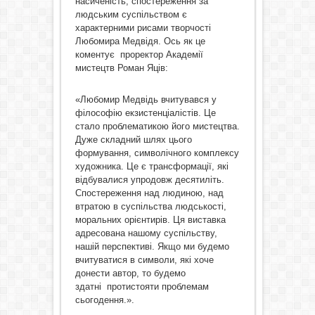
насиченість, спостереження за
людським суспільством є
характерними рисами творчості
Любомира Медвідя. Ось як це
коментує проректор Академії
мистецтв Роман Яців:
«Любомир Медвідь вчитувався у
філософію екзистенціалістів. Це
стало проблематикою його мистецтва.
Дуже складний шлях цього
формування, символічного комплексу
художника. Це є трансформації, які
відбувалися упродовж десятиліть.
Спостереження над людиною, над
втратою в суспільства людськості,
моральних орієнтирів. Ця виставка
адресована нашому суспільству,
нашій перспективі. Якщо ми будемо
вчитуватися в символи, які хоче
донести автор, то будемо
здатні протистояти проблемам
сьогодення.».