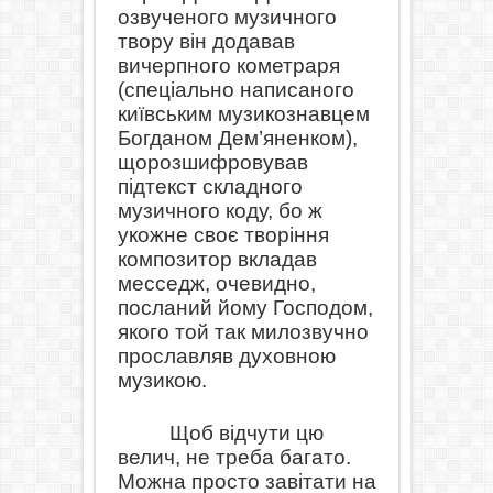
озвученого музичного
твору він додавав
вичерпного кометраря
(спеціально написаного
київським музикознавцем
Богданом Дем’яненком),
що
розшифровував
підтекст складного
музичного коду, бо ж
у
кожне своє творіння
композитор вкладав
месседж, очевидно,
посланий йому Господом,
якого той так милозвучно
прославляв духовною
музикою.
Щоб відчути цю
велич, не треба багато.
Можна просто завітати на