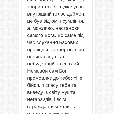
творив так, як підказував
внутрішній голос деймон,
це був відгомін сумління,
а, можливо, настанови
самого Бога. Бо саме під
час слухання Бахових
прелюдій, концертів, сюїт
поринаєш у стан
небуденний та світлий.
Немовби сам Бог
промовляє до тебе: «Не
бійся, я спасу тебе та
виведу із світу мук та
негараздів, і всім
стражданням колись
настане величний