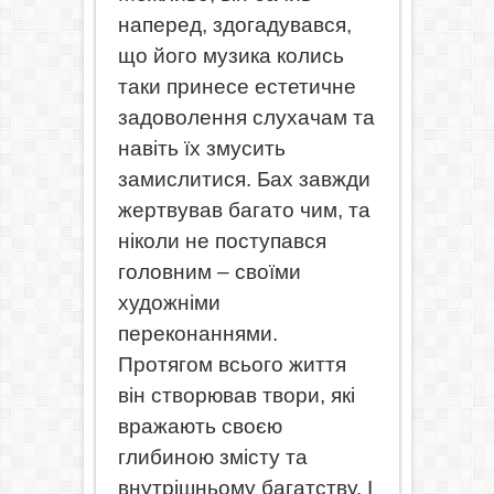
наперед, здогадувався,
що його музика колись
таки принесе естетичне
задоволення слухачам та
навіть їх змусить
замислитися. Бах завжди
жертвував багато чим, та
ніколи не поступався
головним – своїми
художніми
переконаннями.
Протягом всього життя
він створював твори, які
вражають своєю
глибиною змісту та
внутрішньому багатству. І