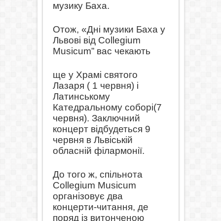
музику Баха.
Отож, «Дні музики Баха у
Львові від Collegium
Musicum” вас чекають
ще у Храмі святого
Лазаря ( 1 червня) і
Латинському
Катедральному соборі
(7
червня). Заключний
концерт відбудеться 9
червня в Львіській
обласні
й філармонії.
До того ж
, спільнота
Collegium Musicum
організовує два
концерти-читання, де
поряд із витонченою