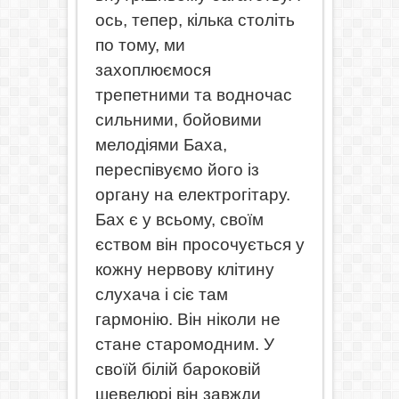
ось, тепер, кілька століть
по тому, ми
захоплюємося
трепетними та водночас
сильними, бойовими
мелодіями Баха,
переспівуємо його із
органу на електрогітару.
Бах є у всьому, своїм
єством він просочується у
кожну нервову клітину
слухача і сіє там
гармонію. Він ніколи не
стане старомодним. У
своїй білій бароковій
шевелюрі він завжди