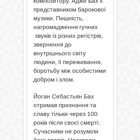
композитору. Адже Бах є
представником барокової
музики. Пишність,
нагромадження гучних
звуків із різних регістрів,
звернення до
внутрішнього світу
людини, її переживання,
боротьбу між особистими
добром і злом.
Йоган Себастьян Бах
отримав признання та
славу тільки через 100
років після своєї смерті.
Сучасники не розуміли