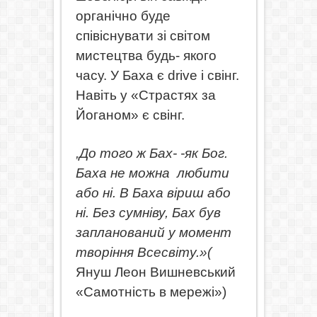
органічно буде
співіснувати зі світом
мистецтва будь- якого
часу. У Баха є drive і свінг.
Навіть у «Страстях за
Йоганом» є свінг.
,До того ж Бах- -як Бог.
Баха не можна
любити
або ні. В Баха віриш або
ні. Без сумніву, Бах був
запланований у момент
творіння Всесвіту.»(
Януш Леон Вишневський
«Самотність в мережі»)