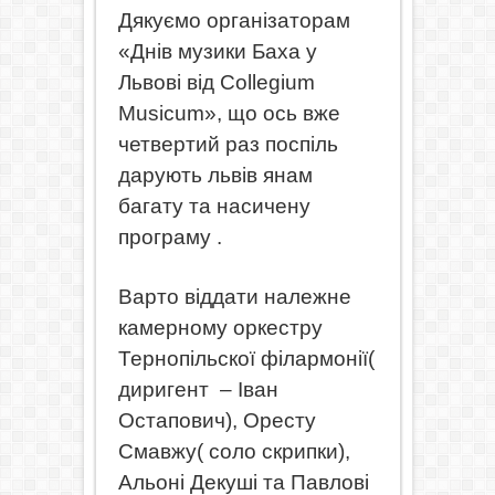
Дякуємо організаторам
«Днів музики Баха у
Львові від Collegium
Musicum», що ось вже
четвертий раз поспіль
дарують львів янам
багату та насичену
програму .
Варто віддати належне
камерному оркестру
Тернопільскої філармонії(
диригент
– Іван
Остапович), Оресту
Смавжу( соло скрипки),
Альоні Декуші та Павлові