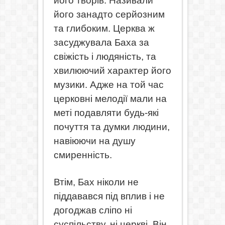
його творів. Називали
його занадто серйозним
та глибоким. Церква ж
засуджувала Баха за
свіжість і людяність, та
хвилюючий характер його
музики. Адже на той час
церковні мелодії мали на
меті подавляти будь-які
почуття та думки людини,
навіюючи на душу
смиренність.
Втім, Бах ніколи не
піддавався під вплив і не
догоджав сліпо ні
суспільству, ні церкві. Він