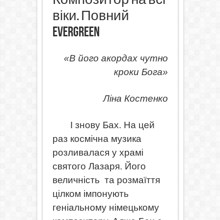
віки. Повний
evergreen
«В його акордах чутно
кроки Бога»
Ліна Костенко
І знову Бах. На цей
раз космічна музика
розливалася у храмі
святого Лазаря. Його
величність
та розмаїття
цілком імпонують
геніальному німецькому