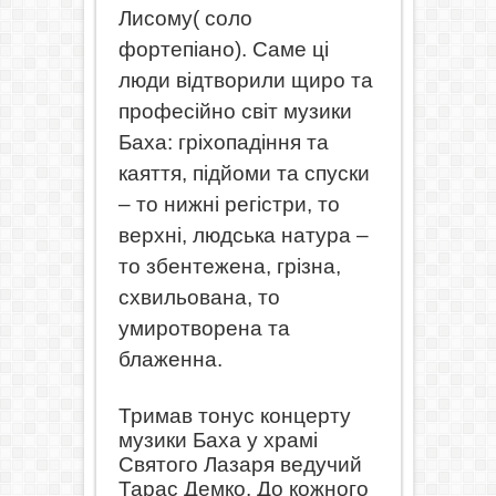
Лисому( соло
фортепіано). Саме ці
люди відтворили щиро та
професійно світ музики
Баха: гріхопадіння та
каяття, підйоми та спуски
– то нижні регістри, то
верхні, людська натура –
то збентежена, грізна,
схвильована, то
умиротворена та
блаженна.
Тримав тонус концерту
музики Баха у храмі
Святого Лазаря ведучий
Тарас Демко.
До кожного