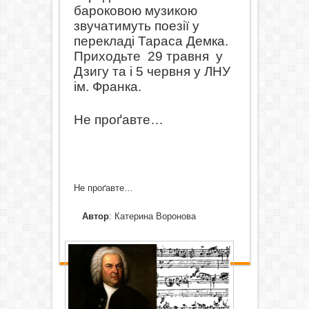
бароковою музикою
звучатимуть поезії у
перекладі Тараса Демка.
Приходьте
29 травня
у
Дзигу та і 5 червня у ЛНУ
ім. Франка.
Не проґавте…
Не проґавте…
Автор
: Катерина Воронова