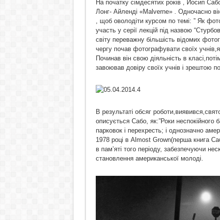
На початку сімдесятих років , Йосип Са
Лонг- Айленді «Malvernе» . Одночасно в
, щоб оволодіти курсом по темі: ” Як фо
участь у серії лекцій під назвою “Стурб
світу переважну більшість відомих фото
чергу почав фотографувати своїх учнів,я
Починав він свою діяльність в класі,поті
завоював довіру своїх учнів і зрештою п
В результаті обсяг роботи,виявився,свят
описується Сабо, як:”Роки неспокійного б
парковок і перехресть; і однозначно амер
1978 році в Almost Grown(перша книга С
в пам’яті того періоду, забезпечуючи не
становлення американської молоді.