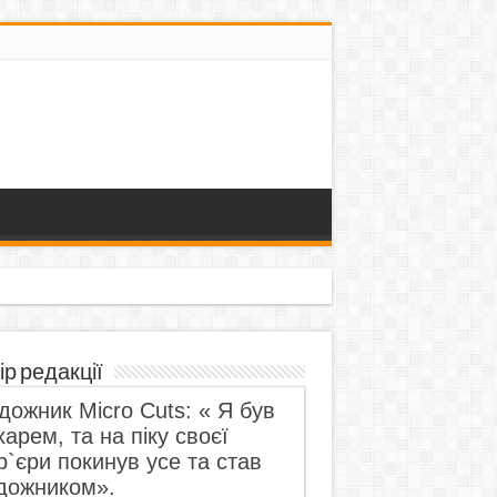
ір редакції
дожник Micro Cuts: « Я був
харем, та на піку своєї
р`єри покинув усе та став
дожником».