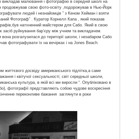
бо викладав малювання і фотографію в середній школі на
ін продовжував свою фото-освіту ,подорожував в Нью-Йорк
тографувати людей і незнайомців ” з Кеном Хейман і взяти
ований Фотограф” . Куратор Корнелл Капа , який показав
графів,був натхненний майстером для Сабо. Який в свою
к засіб руйнування бар’єру між учнем та викладачем.
м вона розгалузилася до території школи, і незабаром Сабо
очав фотографувати їх на вечірках і на Jones Beach.
ом життєвого досвіду американського підлітка,а саме
ажання і квітучої сексуальності; світ середньої школи,
иканська культура, в якій всі ми виросли “. Опубліковано в
або), фотографії представляють собою чудове воскресіння
скінченне переконливе бажання заглянути в роки