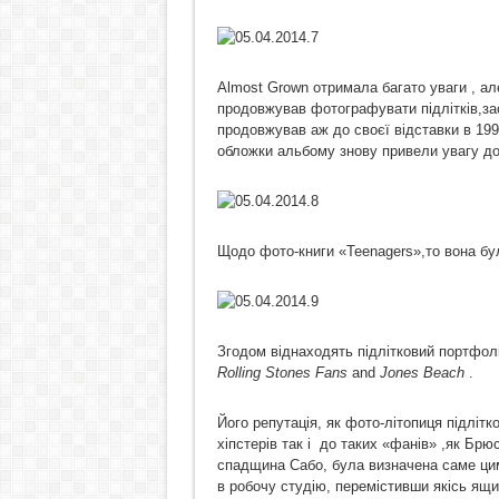
Almost Grown отримала багато уваги , ал
продовжував фотографувати підлітків,зас
продовжував аж до своєї відставки в 199
обложки альбому знову привели увагу д
Щодо фото-книги «Teenagers»,то вона бул
Згодом віднаходять підлітковий портфоліо
Rolling
Stones
Fans
and
Jones
Beach
.
Його репутація, як фото-літопиця підлітк
хіпстерів так і до таких «фанів» ,як Бр
спадщина Сабо, була визначена саме цим
в робочу студію, перемістивши якісь ящи