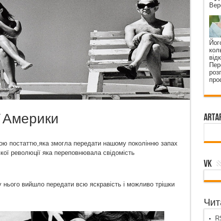
Вер
Йог
кол
від
Пер
роз
про
 Америки
ArtA
ою постаттю,яка змогла передати нашому поколінню запах
кої революції яка переповнювала свідомість
VK
у нього вийшло передати всю яскравість і можливо трішки
Чита
RS