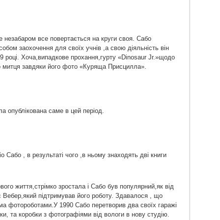
е незабаром все повертається на круги своя. Сабо
обом заохочення для своїх учнів ,а свою діяльність він
9 році. Хоча,випадкове прохання,гурту «Dinosaur Jr.»щодо
о митця завдяки його фото «Куряща Присцилла».
а опублікована саме в цей період.
 Сабо , в результаті чого ,в ньому знаходять дві книги
ового життя,стрімко зростала і Сабо був популярний,як від
юс Вебер,який підтримував його роботу. Здавалося , що
а фотороботами.У 1990 Сабо перетворив два своїх гаражі
ки, та коробки з фотографіями від вологи в нову студію.