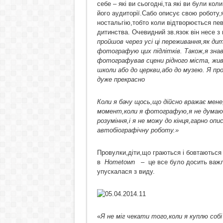
себе – які ви сьогодні,та які ви були ко
його аудиторії.Сабо описує свою роботу,
ностальгію,тобто коли відтворюється пев
дитинства. Очевидний зв.язок він несе з 
пройшов через усі ці переживання,як ди
фотографую цих підлітків. Також,я знав
фотографував сцени рідного міста, живу
школи або до церкви,або до музею. Я про
дуже прекрасно
Коли я бачу щось,що дійсно вражає мене,
момент,коли я фотографую,я не думаю п
розуміння,і я не можу до кінця,гарно о
автобіографічну роботу.»
Провулки,діти,що граються і бовтаються 
в
Hometown
– це все було досить важлив
упускалася з виду.
«
Я не міг чекати того,коли я куплю собі 