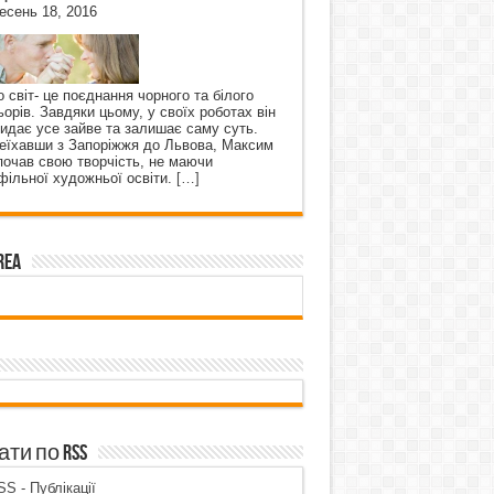
есень 18, 2016
о світ- це поєднання чорного та білого
ьорів. Завдяки цьому, у своїх роботах він
кидає усе зайве та залишає саму суть.
еїхавши з Запоріжжя до Львова, Максим
почав свою творчість, не маючи
фільної художньої освіти.
[…]
rea
ти по RSS
S - Публікації