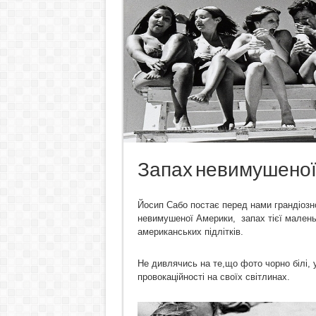
Запах невимушеної
Йосип Сабо постає перед нами грандіозн
невимушеної Америки, запах тієї малень
американських підлітків.
Не дивлячись на те,що фото чорно білі, 
провокаційності на своїх світлинах.