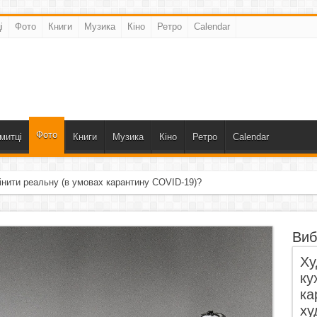
і
Фото
Книги
Музика
Кіно
Ретро
Calendar
Фото
митці
Книги
Музика
Кіно
Ретро
Calendar
інити реальну (в умовах карантину COVID-19)?
ала, що пропустила крізь себе»
Виб
Ху
ку
ка
ху