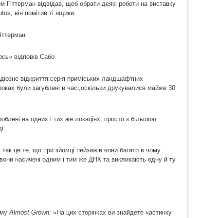
Том Гіттерман відвідав, щоб обрати деякі роботи на виставку
tos
,
він помітив ті ящики.
Гіттерман
мось»
відповів Сабо
ндіозне відкриття:серія приміських ландшафтних
оках були загублені в часі,оскільки друкувалися майже 30
блені на одних і тих же локаціях, просто з більшою
і.
ак це те, що при зйомці пейзажів вони багато в чому
 вони насичені одним і тим же ДНК та викликають одну й ту
ому
Almost
Grown
: «На цих сторінках ви знайдете частинку