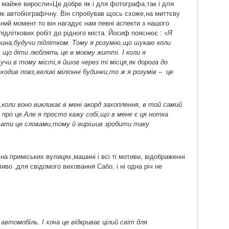
ли майже виросли»Це добре як і для фотографа,так і для
як автобіографічну. Він спробував щось схоже,на миттєву
ний момент то він нагадує нам певні аспекти з нашого
підліткових робіт до рідного міста. Йосиф пояснює : «
Я
тина,будучи підлітком. Тому я розумію,що шукаю коли
 що діти люблять це в моєму житті. І коли я
чи в тому місті,я йшов через ті місця,як дорога до
ходив повз,великі міліонні будинки,то ж я р
озумів – це
коли воно викликає в мені акорд захоплення, в той самий
ро це.Але я просто кажу собі,що в мене є ця нотка
писати це словами,тому й вирішив зробити таку
на приміських вулицях,машині і всі ті мотиви, відображенні
о ,для свідомого виховання Сабо, і ні одна річ не
автомобіль. І хоча це відкриває цілий світ для