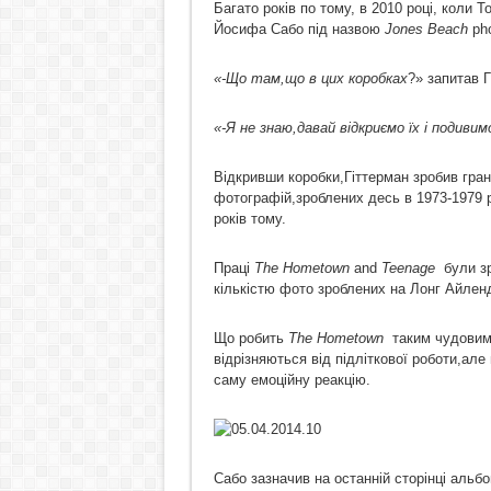
Багато років по тому, в 2010 році, коли 
Йосифа Сабо під назвою
Jones
Beach
pho
«-Що там,що в цих коробках
?» запитав 
«-Я не знаю,давай відкриємо їх і подиви
Відкривши коробки,Гіттерман зробив гра
фотографій,зроблених десь в 1973-1979 р
років тому.
Праці
The
Hometown
and
Teenage
були зро
кількістю фото зроблених на Лонг Айленд
Що робить
The
Hometown
таким чудовим т
відрізняються від підліткової роботи,але
саму емоційну реакцію.
Сабо зазначив на останній сторінці альб