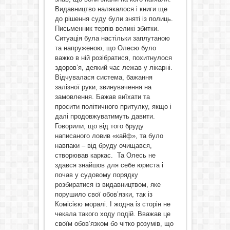
Видавництво налякалося і книги ще
до рішення суду були зняті із полиць.
Письменник терпів великі збитки.
Ситуація була настільки заплутаною
та напруженою, що Олесю було
важко в ній розібратися, похитнулося
здоров’я, деякий час лежав у лікарні.
Відчувалася система, бажання
залізної руки, звинувачення на
замовлення. Бажав виїхати та
просити політичного притулку, якщо і
далі продовжуватимуть давити.
Говорили, що від того бруду
написаного ловив «кайф», та було
навпаки – від бруду очищався,
створював каркас. Та Олесь не
здався знайшов для себе юриста і
почав у судовому порядку
розбиратися із видавництвом, яке
порушило свої обов’язки, так із
Комісією моралі. І жодна із сторін не
чекала такого ходу подій. Вважав це
своїм обов’язком бо чітко розумів, що