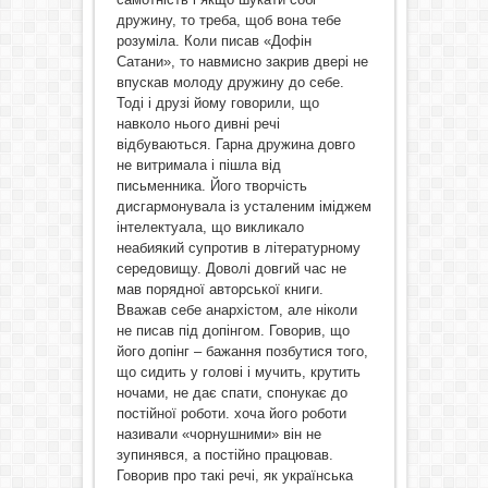
дружину, то треба, щоб вона тебе
розуміла. Коли писав «Дофін
Сатани», то навмисно закрив двері не
впускав молоду дружину до себе.
Тоді і друзі йому говорили, що
навколо нього дивні речі
відбуваються. Гарна дружина довго
не витримала і пішла від
письменника. Його творчість
дисгармонувала із усталеним іміджем
інтелектуала, що викликало
неабиякий супротив в літературному
середовищу. Доволі довгий час не
мав порядної авторської книги.
Вважав себе анархістом, але ніколи
не писав під допінгом. Говорив, що
його допінг – бажання позбутися того,
що сидить у голові і мучить, крутить
ночами, не дає спати, спонукає до
постійної роботи. хоча його роботи
називали «чорнушними» він не
зупинявся, а постійно працював.
Говорив про такі речі, як українська