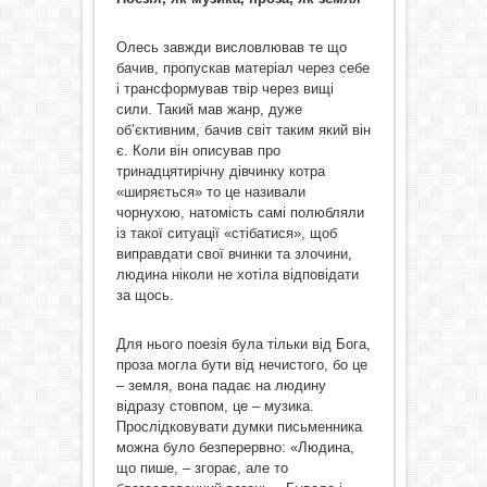
Олесь завжди висловлював те що
бачив, пропускав матеріал через себе
і трансформував твір через вищі
сили. Такий мав жанр, дуже
об’єктивним, бачив світ таким який він
є. Коли він описував про
тринадцятирічну дівчинку котра
«ширяється» то це називали
чорнухою, натомість самі полюбляли
із такої ситуації «стібатися», щоб
виправдати свої вчинки та злочини,
людина ніколи не хотіла відповідати
за щось.
Для нього поезія була тільки від Бога,
проза могла бути від нечистого, бо це
– земля, вона падає на людину
відразу стовпом, це – музика.
Прослідковувати думки письменника
можна було безперервно: «Людина,
що пише, – згорає, але то