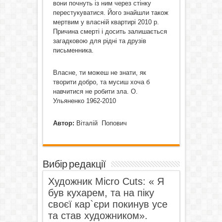
вони почнуть із ним через стінку
перестукуватися. Його знайшли також
мертвим у власній квартирі 2010 р.
Причина смерті і досить залишається
загадковою для рідні та друзів
письменника.
Власне, ти можеш не знати, як
творити добро, та мусиш хоча б
навчитися не робити зла. О.
Ульяненко 1962-2010
Автор:
Віталій Попович
Вибір редакції
Художник Micro Cuts: « Я
був кухарем, та на піку
своєї кар`єри покинув усе
та став художником».