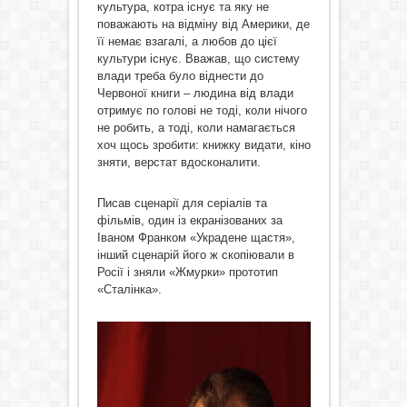
культура, котра існує та яку не
поважають на відміну від Америки, де
її немає взагалі, а любов до цієї
культури існує. Вважав, що систему
влади треба було віднести до
Червоної книги – людина від влади
отримує по голові не тоді, коли нічого
не робить, а тоді, коли намагається
хоч щось зробити: книжку видати, кіно
зняти, верстат вдосконалити.
Писав сценарії для серіалів та
фільмів, один із екранізованих за
Іваном Франком «Украдене щастя»,
інший сценарій його ж скопіювали в
Росії і зняли «Жмурки» прототип
«Сталінка».