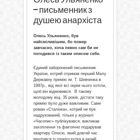
– письменник з
душею анархіста
Олесь Ульяненко, був
найсміливішим, бо помер
завчасно, хоча певно сам би не
погодився із таким описом себе.
Єдиний заборонений письменник
України, котрий отримав перший Малу
Державну премію ім. Т. Шевченка в
1997р., від якої всі окрім нього хотіли,
щоб він відмовився. В такому
молодому віці, 35 років, дістати таку
премію було дуже важливим. Саме
роман «Сталінка», котрий не був
надрукований, тільки у журналі
«Часопис» публікувався, викликав
захоплення та фактично подарував
квартиру Олесю, який довгий час
вештався із одного кутка в інший,