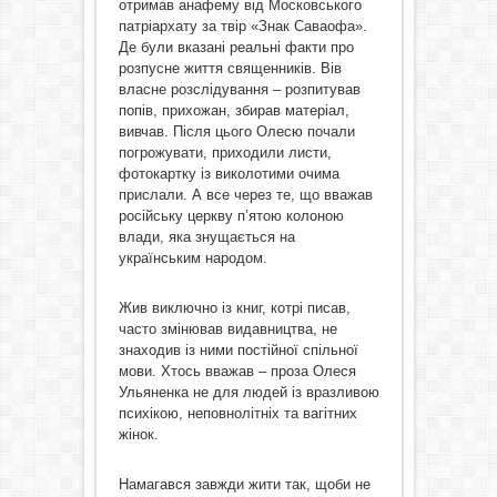
отримав анафему від Московського
патріархату за твір «Знак Саваофа».
Де були вказані реальні факти про
розпусне життя священників. Вів
власне розслідування – розпитував
попів, прихожан, збирав матеріал,
вивчав. Після цього Олесю почали
погрожувати, приходили листи,
фотокартку із виколотими очима
прислали. А все через те, що вважав
російську церкву п’ятою колоною
влади, яка знущається на
українським народом.
Жив виключно із книг, котрі писав,
часто змінював видавництва, не
знаходив із ними постійної спільної
мови. Хтось вважав – проза Олеся
Ульяненка не для людей із вразливою
психікою, неповнолітніх та вагітних
жінок.
Намагався завжди жити так, щоби не