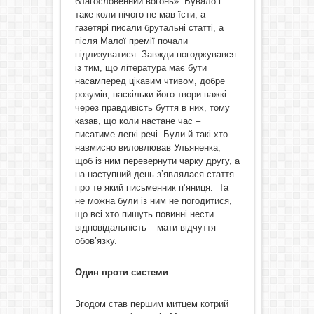
благословенний вогонь». Бувало і
таке коли нічого не мав їсти, а
газетярі писали брутальні статті, а
після Малої премії почали
підлизуватися. Завжди погоджувався
із тим, що література має бути
насамперед цікавим чтивом, добре
розумів, наскільки його твори важкі
через правдивість буття в них, тому
казав, що коли настане час –
писатиме легкі речі. Були й такі хто
навмисно виловлював Ульяненка,
щоб із ним перевернути чарку другу, а
на наступний день з’являлася стаття
про те який письменник п’яниця. Та
не можна були із ним не погодитися,
що всі хто пишуть повинні нести
відповідальність – мати відчуття
обов’язку.
Один проти системи
Згодом став першим митцем котрий