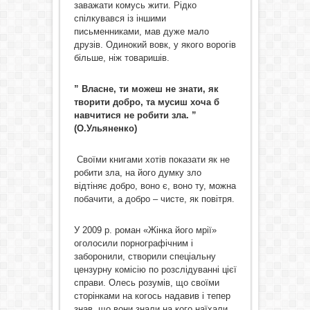
заважати комусь жити. Рідко
спілкувався із іншими
письменниками, мав дуже мало
друзів. Одинокий вовк, у якого ворогів
більше, ніж товаришів.
” Власне, ти можеш не знати, як
творити добро, та мусиш хоча б
навчитися не робити зла. ”
(О.Ульяненко)
Своїми книгами хотів показати як не
робити зла, на його думку зло
відтіняє добро, воно є, воно ту, можна
побачити, а добро – чисте, як повітря.
У 2009 р. роман «Жінка його мрії»
оголосили порнографічним і
заборонили, створили спеціальну
цензурну комісію по розслідуванні цієї
справи. Олесь розумів, що своїми
сторінками на когось надавив і тепер
знав, що вони знали на кого наїхали.