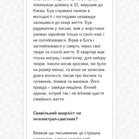
покинувши домівку в 15, вирушив до
Києва. Був справжні панком в
молодості і поглядами назавжди
залишився до кінця життя. Був
радикалом у письмі, жив у жорстоких
умовах заробляв тільки із своїх книг і
не озлоблювався. Вірив в Бога і
заглиблювався у смерть через свої
твори та спосіб життя. В квартирі мав
тільки матрац і комп’ютер, для набору
творів. Інколи носив кросівки, які були
на розмір менші, та вічно не зачесане
довге волосся, писав про босяків та
гегемонів, бомжів та маніяків. Його
правда – завжди нищівна. Вічний
одинак, котрий так і не впізнав щастя
сімейного життя.
Свавільний анархіст чи
інтелектуал-самітник?
Вважав що письменник це страшна
самотність і якщо шукати собі