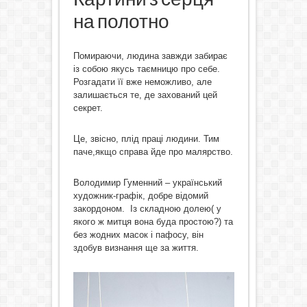
на полотно
Помираючи, людина завжди забирає
із собою якусь таємницю про себе.
Розгадати її вже неможливо, але
залишається те, де захований цей
секрет.
Це, звісно, плід праці людини. Тим
паче,якщо справа йде про малярство.
Володимир Гуменний – український
художник-графік, добре відомий
закордоном. Із складною долею( у
якого ж митця вона буда простою?) та
без жодних масок і пафосу, він
здобув визнання ще за життя.