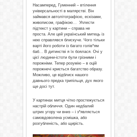
Насамперед, Гуменний – втілення
універсальності в малярстві. Він
займався автолітографією, ескізами,
живописом, графікою… Уплести
підтекст у картини – справа не
проста. Але цей український митець із
нею справлявся блискуче. Чого тільки
варті його роботи із багато голів*ям
баб… В дитинстві я їх боялася. Очі у
цієї людини-істоти були грізними і
порожніми. Тепер розумію – в оцій
порожнечі криється багатство образу.
Можливо, це відблиск нашого
давнього предка трипільця, дух якого
ще досі тут.
У картинах митця чітко простежується
настрій обличчя. Один недбалий
штрих угору чи вниз – і з*являється
самовдоволена усмішка, або
розгубленість, або щирість.