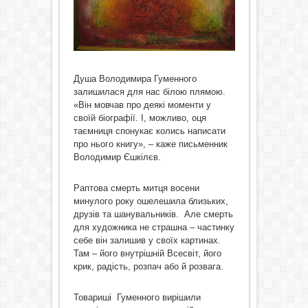
Душа Володимира Гуменного
залишилася для нас білою плямою.
«Він мовчав про деякі моменти у
своїй біографії. І, можливо, оця
таємниця спонукає колись написати
про нього книгу», – каже письменник
Володимир Єшкілєв.
Раптова смерть митця восени
минулого року ошелешила близьких,
друзів та шанувальників. Але смерть
для художника не страшна – частинку
себе він залишив у своїх картинах.
Там – його внутрішній Всесвіт, його
крик, радість, розпач або й розвага.
Товариші Гуменного вирішили