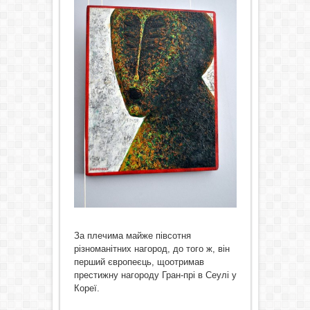
За плечима майже півсотня
різноманітних нагород, до того ж, він
перший європеєць, щоотримав
престижну нагороду Гран-прі в Сеулі у
Кореї.