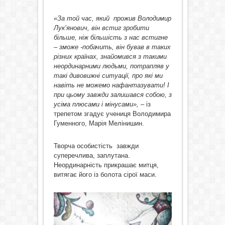
«З
а той час
,
який прожив
Володимир
Лук’янович
,
він
встиг
зробити
більше
,
ніж більшість з нас встигне
– зможе -побачить, він бував в таких
різних країнах, знайомився з такими
неординарними людьми,
потрапля
в
у
такі дивовижні ситуації, про які ми
навіть не можемо нафантазувати
! І
при цьому завжди залишався собою, з
усіма плюсами і мінусами
», –
із
трепетом згадує учениця Володимира
Гуменного, Марія Мелінишин.
Творча особистість завжди
суперечлива, заплутана.
Неординарність прикрашає митця,
витягає його із болота сірої маси.