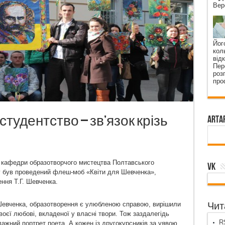
Вер
Йог
кол
від
Пер
роз
про
студентство – зв’язок крізь
ArtA
ів кафедри образотворчого мистецтва Полтавського
VK
ту був проведений флеш-моб «Квіти для Шевченка»,
ння Т.Г. Шевченка.
 Шевченка, образотворення є улюбленою справою, вирішили
Чита
єї любові, вкладеної у власні твори. Тож заздалегідь
RS
ажний портрет поета. А кожен із другокурсників за уявою