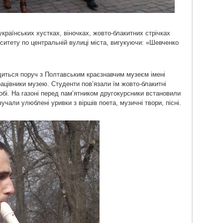
країнських хустках, віночках, жовто-блакитних стрічках
ситету по центральній вулиці міста, вигукуючи: «Шевченко
диться поруч з Полтавським краєзнавчим музеєм імені
ацівники музею. Студенти пов’язали їм жовто-блакитні
обі. На газоні перед пам’ятником другокурсники встановили
учали улюблені уривки з віршів поета, музичні твори, пісні.