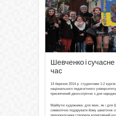
Шевченко і сучасне 
час
14 березня 2014 р. студентами 1-2 курс
національного педагогічного університе
присвячений двохсотріччю з дня народже
Майбутні художники, для яких, як і для
символічно подарувати йому шматочок сво
першокурсники створили колективний кол