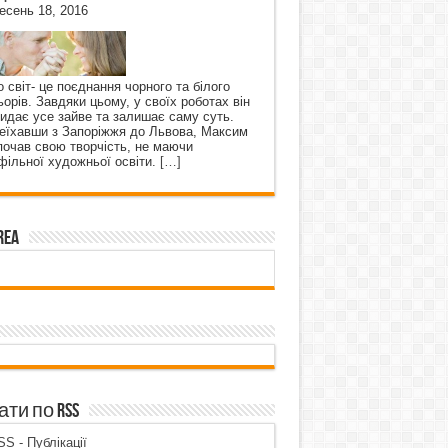
есень 18, 2016
о світ- це поєднання чорного та білого
ьорів. Завдяки цьому, у своїх роботах він
кидає усе зайве та залишає саму суть.
еїхавши з Запоріжжя до Львова, Максим
почав свою творчість, не маючи
фільної художньої освіти.
[…]
rea
ти по RSS
S - Публікації