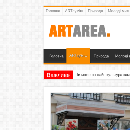
Головна
ARTсуміш
Природа
Молоді митц
ARTсуміш
Головна
Природа
Молоді 
Важливе
Чи може он-лайн культура зам