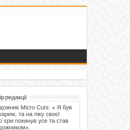
ір редакції
дожник Micro Cuts: « Я був
харем, та на піку своєї
р`єри покинув усе та став
дожником».