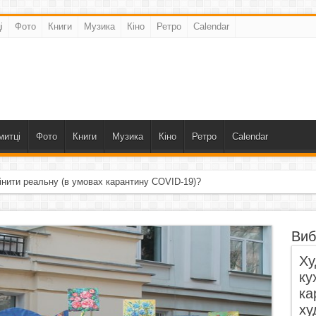
і
Фото
Книги
Музика
Кіно
Ретро
Calendar
митці
Фото
Книги
Музика
Кіно
Ретро
Calendar
інити реальну (в умовах карантину COVID-19)?
Виб
Ху
ку
ка
ху