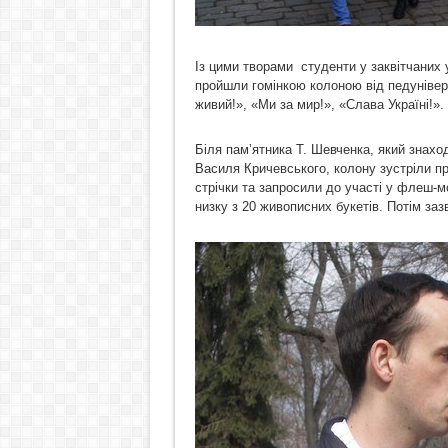
Із цими творами студенти у заквітчаних у
пройшли гомінкою колоною від педунівер
живий!», «Ми за мир!», «Слава Україні!».
Біля пам’ятника Т. Шевченка, який знахо
Василя Кричевського, колону зустріли пр
стрічки та запросили до участі у флеш-м
низку з 20 живописних букетів. Потім зазв