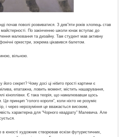
нді почав поволі розвиватися. З дев”яти років хлопець став
 майстерності. По закінченню школи юнак вступає до
ділення малювання та дизайну. Там студент мав активну
фонічні оркестри, зокрема цікавився балетом.
мною, вільною.
 його секрет? Чому досі ці нібито прості картини є
смілива, епатажна, ловить момент, містить нашарування,
илі кіноплівки. Є така теорія, що намалювавши щось
 Це принцип “голого короля”, коли ніхто не розуміє
ір, і через нерозуміння це вважається високим,
вість характерна для “Чорного квадрату” Малевича. Але
сується.
е в юності художник створював ескізи футуристичних,