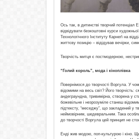
Ось так, в дитинстві творчий потенціал Е
відвідувати безкоштовні курси художньої
Технологічного Інституту Карнеґі на від
життєву позицію – відідував вечірки, сим
Творчість митця є постмодерною, нестри
“Голий король”, мода і кіноплівка
Повернімося до творчості Воргула. У чому
відомими на весь світ? Його творчість: 
андеграундна, тривимірна, створена у ст
божевільне і незрозуміле станеш відомим.
підтексту, “меседжу”, що закладений у тв
неймовірним, шедевральним. Така особли
до творчості Воргула цей принцип не сто
Енді жив модою, поп-культурою і кіно. Щ