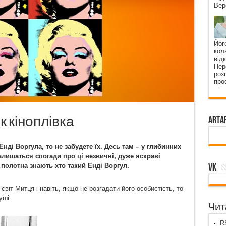
Вер
Йог
кол
від
Пер
роз
про
к кіноплівка
ArtA
ді Воргула, то не забудете їх. Десь там – у глибинних
алишаться спогади про ці незвичні, дуже яскраві
VK
 полотна знають хто такий Енді Воргул.
віт Митця і навіть, якщо не розгадати його особистість, то
уші.
Чита
RS