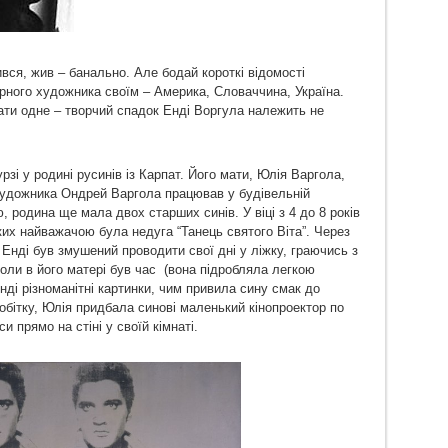
ився, жив – банально. Але бодай короткі відомості
рного художника своїм – Америка, Словаччина, Україна.
ти одне – творчий спадок Енді Воргула належить не
рзі у родині русинів із Карпат. Його мати, Юлія Варгола,
 художника Ондрей Варгола працював у будівельній
 родина ще мала двох старших синів. У віці з 4 до 8 років
ких найважачою була недуга “Танець святого Віта”. Через
 Енді був змушений проводити свої дні у ліжку, граючись з
оли в його матері був час (вона підробляла легкою
ді різноманітні картинки, чим привила сину смак до
робітку, Юлія придбала синові маленький кінопроектор по
си прямо на стіні у своїй кімнаті.