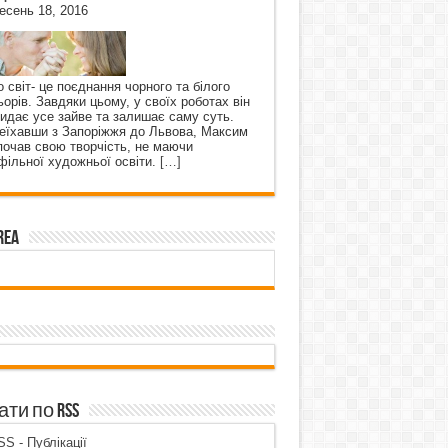
есень 18, 2016
о світ- це поєднання чорного та білого
ьорів. Завдяки цьому, у своїх роботах він
кидає усе зайве та залишає саму суть.
еїхавши з Запоріжжя до Львова, Максим
почав свою творчість, не маючи
фільної художньої освіти.
[…]
rea
ти по RSS
S - Публікації