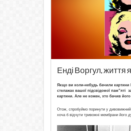
Енді Воргул, життя я
Якщо ви коли-небудь бачили картини Ен
стелажах вашої підсвідомої пам”яті з
картини. Але не кожен, хто бачив його
Отож, спробуймо поринути у дивовижний с
хоча б відчути тривожні мембрани його д