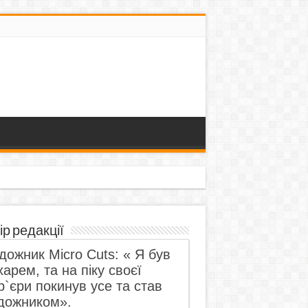
ір редакції
дожник Micro Cuts: « Я був
харем, та на піку своєї
р`єри покинув усе та став
дожником».