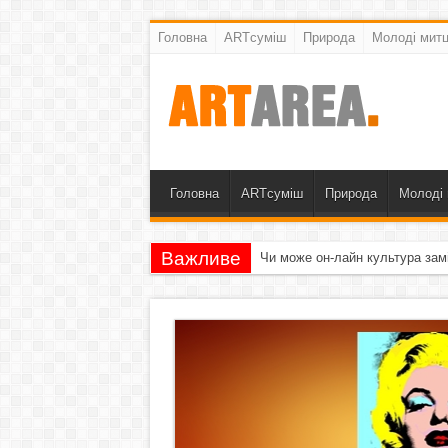
Головна
ARTсуміш
Природа
Молоді митц
Головна
ARTсуміш
Природа
Молоді 
Важливе
Чи може он-лайн культура зам