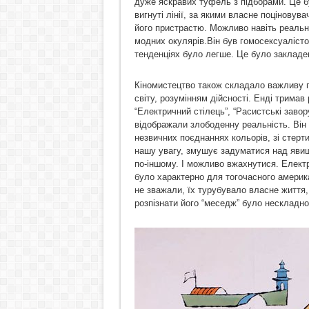
дуже яскравих туфель з підборами. Це б
вигнуті лінії, за якими власне поціновува
його пристрастю. Можливо навіть реальн
модних окулярів.Він був гомосексуалісто
тенденціях було легше. Це було закладен
Кіномистецтво також складало важливу гр
світу, розумінням дійсності. Енді тримав 
“Електричний стілець”, “Расистські завор
відображали злободенну реальність. Він п
незвичних поєднаннях кольорів, зі стерти
нашу увагу, змушує задуматися над явищ
по-іншому. І можливо вжахнутися. Електр
було характерно для тогочасного америка
не зважали, їх турубувало власне життя,
розпізнати його “меседж” було нескладно