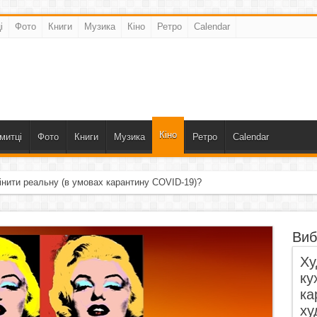
і
Фото
Книги
Музика
Кіно
Ретро
Calendar
Кіно
митці
Фото
Книги
Музика
Ретро
Calendar
інити реальну (в умовах карантину COVID-19)?
Виб
Ху
ку
ка
ху