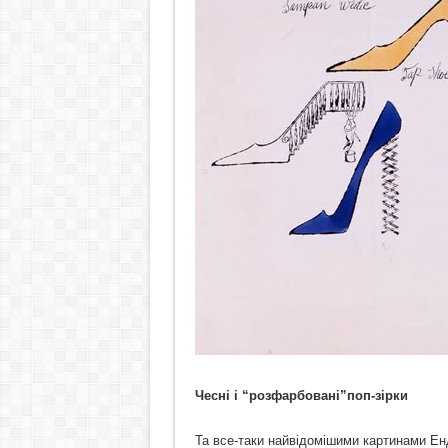
Чесні і “розфарбовані”поп-зірки
Та все-таки найвідомішими картинами Енді