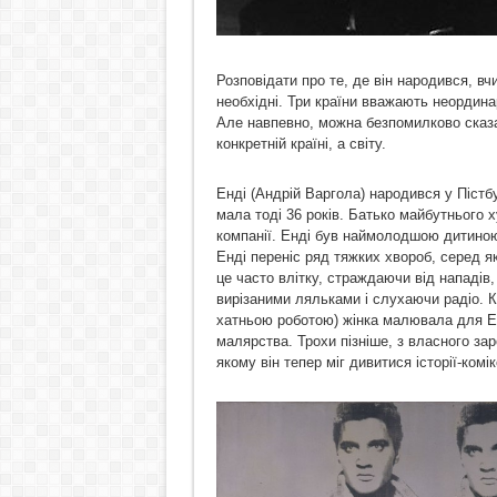
Розповідати про те, де він народився, вч
необхідні. Три країни вважають неордина
Але навпевно, можна безпомилково сказа
конкретній країні, а світу.
Енді (Андрій Варгола) народився у Пістбу
мала тоді 36 років. Батько майбутнього
компанії. Енді був наймолодшою дитиною,
Енді переніс ряд тяжких хвороб, серед я
це часто влітку, страждаючи від нападів,
вирізаними ляльками і слухаючи радіо. К
хатньою роботою) жінка малювала для Ен
малярства. Трохи пізніше, з власного за
якому він тепер міг дивитися історії-комік