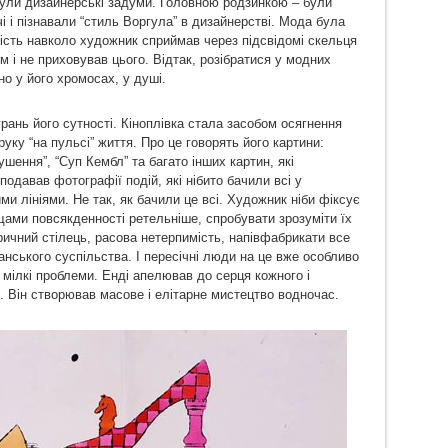
ули дизайнерські задуми. Головною родзинкою – були
чі і пізнавали “стиль Воргула” в дизайнерстві. Мода була
ість навколо художник сприймав через підсвідомі скельця
м і не приховував цього. Відтак, розібратися у модних
о у його хромосах, у душі.
ань його сутності. Кіноплівка стала засобом осягнення
руку “на пульсі” життя. Про це говорять його картини:
ушення”, “Суп Кембл” та багато інших картин, які
одавав фотографії подій, які нібито бачили всі у
ми лініями. Не так, як бачили це всі. Художник ніби фіксує
ами повсякденності ретельніше, спробувати зрозуміти їх
ичний стілець, расова нетерпимість, напівфабрикати все
нського суспільства. І пересічні люди на це вже особливо
 мілкі проблеми. Енді апелював до серця кожного і
. Він створював масове і елітарне мистецтво водночас.