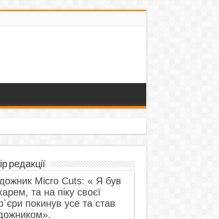
ір редакції
дожник Micro Cuts: « Я був
харем, та на піку своєї
р`єри покинув усе та став
дожником».