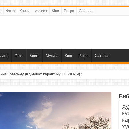
і
Фото
Книги
Музика
Кіно
Ретро
Calendar
митці
Фото
Книги
Музика
Кіно
Ретро
Calendar
інити реальну (в умовах карантину COVID-19)?
Виб
Ху
ку
ка
ху