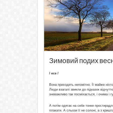
Зимовий подих вес
/ есе /
Вона приходить непомітно. Її майже ніхто
Люди взагалі звикли до підказок відчуттє
зневажливо так посміхається, і очима і г
А потім одягає на себе тонке простирадл
плакати. А сльози її не солоні, а з криш