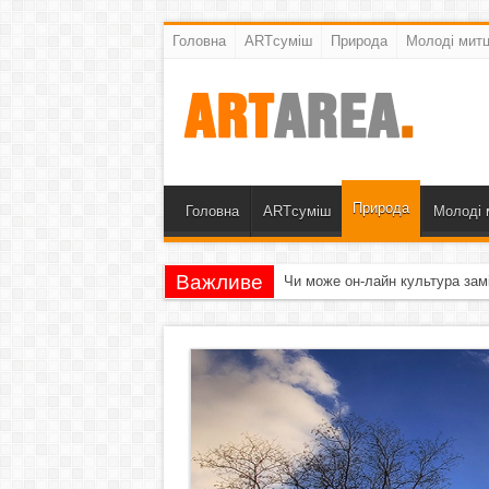
Головна
ARTсуміш
Природа
Молоді митц
Природа
Головна
ARTсуміш
Молоді 
Важливе
Чи може он-лайн культура зам