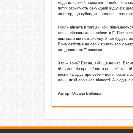
ледь вловимий передзвін. І небо почина
потім отримують секундний відблиск щаст
на вітер, що куйовдить волосся і розвіва
І коли дівчата в такі дні ночі піднімають
лише обраним дано побачити її. Прекрасн
впізнаєте цю незнайомку. У неї будуть ве
Вона летітиме на своїх крилах зроблених 
що давно вже її союзник.
Хто ж вона? Весна, якій ще не час. Весн
їй сумно, бо про неї ніхто не пам”ятає, ї
весна нагадує про себе – вона просить зи
день, який дорівнює вічності. А люди, л
Автор:
Оксана Бабенко