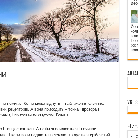
Вер
Йог
кол
від
Пер
роз
про
ни
ArtA
VK
 не помічає, бо не може відчути її наближення фізично.
вих рецепторів. А вона приходить – тонка і прозора і
убами, і прихованим смутком. Вона є.
Чита
о і танцює кан-кан. А потім знесилюється і починає
талю. І коли вони падають на землю, то чується сріблястий
RS