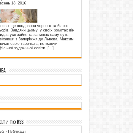
есень 18, 2016
о світ- це поєднання чорного та білого
ьорів. Завдяки цьому, у своїх роботах він
кидає усе зайве та залишає саму суть.
еїхавши з Запоріжжя до Львова, Максим
почав свою творчість, не маючи
фільної художньої освіти.
[…]
rea
ти по RSS
S - Публікації