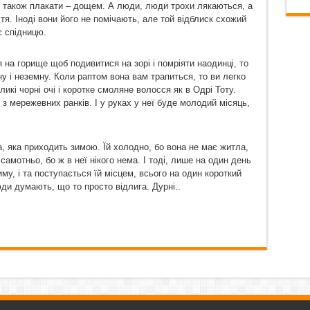
є також плакати – дощем. А люди, люди трохи лякаються, а
я. Іноді вони його не помічають, але той відблиск схожий
є спідницю.
ся на горище щоб подивитися на зорі і помріяти наодинці, то
у і неземну. Коли раптом вона вам трапиться, то ви легко
ликі чорні очі і коротке смоляне волосся як в Одрі Тоту.
з мережевних ранків. І у руках у неї буде молодий місяць,
а, яка приходить зимою. Їй холодно, бо вона не має житла,
й самотньо, бо ж в неї нікого нема. І тоді, лише на один день
му, і та поступається їй місцем, всього на один короткий
юди думають, що то просто відлига. Дурні..