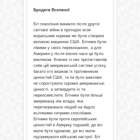
Бродяги Вселеної
Біт покоління виникло після другої
світової війни в протидію всім
моральним нормам які були створені
великою машиною США. Бітники були
лівими у своїх переконаннях, а для
Америки у після воєнні часи це було
викликом. Кожних із них протиставляв
себе цій американській системі успіху,
багато хто вважав їх противником
цінностей США, та їм було важливо
не спростувати скромні американські
цінності, а затвердити їх та
переосмислити. Бітники були більші
американці ніж влада, яка
перетворювала людей на бидло
всілякими хитрими способами.
Бітники були проти європейських
цінностей в Америці тодішній, де всі
мали бути однакові, де всі мали
підтримувати військові настрої. Біт