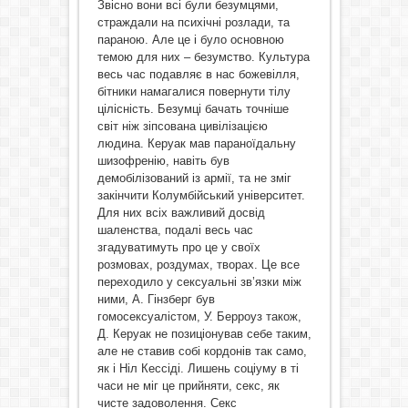
Звісно вони всі були безумцями,
страждали на психічні розлади, та
параною. Але це і було основною
темою для них – безумство. Культура
весь час подавляє в нас божевілля,
бітники намагалися повернути тілу
цілісність. Безумці бачать точніше
світ ніж зіпсована цивілізацією
людина. Керуак мав параноїдальну
шизофренію, навіть був
демобілізований із армії, та не зміг
закінчити Колумбійський університет.
Для них всіх важливий досвід
шаленства, подалі весь час
згадуватимуть про це у своїх
розмовах, роздумах, творах. Це все
переходило у сексуальні зв’язки між
ними, А. Гінзберг був
гомосексуалістом, У. Берроуз також,
Д. Керуак не позиціонував себе таким,
але не ставив собі кордонів так само,
як і Ніл Кессіді. Лишень соціуму в ті
часи не міг це прийняти, секс, як
чисте задоволення. Секс