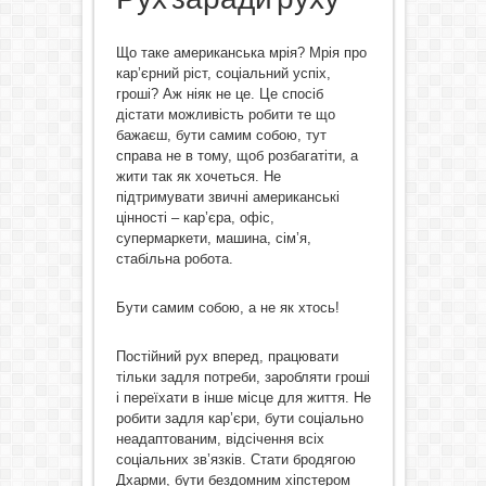
Що таке американська мрія? Мрія про
кар’єрний ріст, соціальний успіх,
гроші? Аж ніяк не це. Це спосіб
дістати можливість робити те що
бажаєш, бути самим собою, тут
справа не в тому, щоб розбагатіти, а
жити так як хочеться. Не
підтримувати звичні американські
цінності – кар’єра, офіс,
супермаркети, машина, сім’я,
стабільна робота.
Бути самим собою, а не як хтось!
Постійний рух вперед, працювати
тільки задля потреби, заробляти гроші
і переїхати в інше місце для життя. Не
робити задля кар’єри, бути соціально
неадаптованим, відсічення всіх
соціальних зв’язків. Стати бродягою
Дхарми, бути бездомним хіпстером