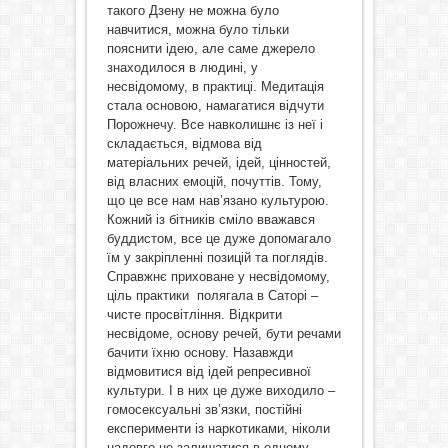
такого Дзену не можна було
навчитися, можна було тільки
пояснити ідею, але саме джерело
знаходилося в людині, у
несвідомому, в практиці. Медитація
стала основою, намагатися відчути
Порожнечу. Все навколишнє із неї і
складається, відмова від
матеріальних речей, ідей, цінностей,
від власних емоцій, почуттів. Тому,
що це все нам нав’язано культурою.
Кожний із бітників сміло вважався
буддистом, все це дуже допомагало
їм у закріпленні позицій та поглядів.
Справжнє приховане у несвідомому,
ціль практики полягала в Саторі –
чисте просвітління. Відкрити
несвідоме, основу речей, бути речами
бачити їхню основу. Назавжди
відмовитися від ідей репресивної
культури. І в них це дуже виходило –
гомосексуальні зв’язки, постійні
експерименти із наркотиками, ніколи
надовго не залишатися в одному