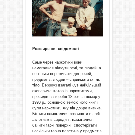
Розширення свідомості
Саме через наркотики вони
намагалися відчути речі, та людей, а
не тільки переживати ідеї речей,
предметів, людей – сприймати їх, як
тіло. Берроуз взагалі був найбільший
експериментатор із наркотиками,
просидів на героїні 12 років і помер у
1993 р., основною темою його книг і
були наркотики, яку він добре вивчив.
Бітники намагалися розвивати в собі
атлетизм в середині, намагалися
бачити гарні поверхні, спостерігати
наскільки гарна пластика у предметів.