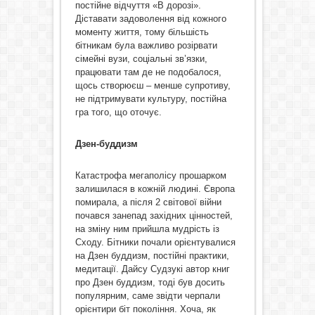
постійне відчуття «В дорозі».
Діставати задоволення від кожного
моменту життя, тому більшість
бітникам була важливо розірвати
сімейні вузи, соціальні зв’язки,
працювати там де не подобалося,
щось створюєш – менше супротиву,
не підтримувати культуру, постійна
гра того, що оточує.
Дзен-буддизм
Катастрофа мегаполісу прошарком
залишилася в кожній людині. Європа
помирала, а після 2 світової війни
почався занепад західних цінностей,
на зміну ним прийшла мудрість із
Сходу. Бітники почали орієнтувалися
на Дзен буддизм, постійні практики,
медитації. Дайсу Судзукі автор книг
про Дзен буддизм, тоді був досить
популярним, саме звідти черпали
орієнтири біт покоління. Хоча, як