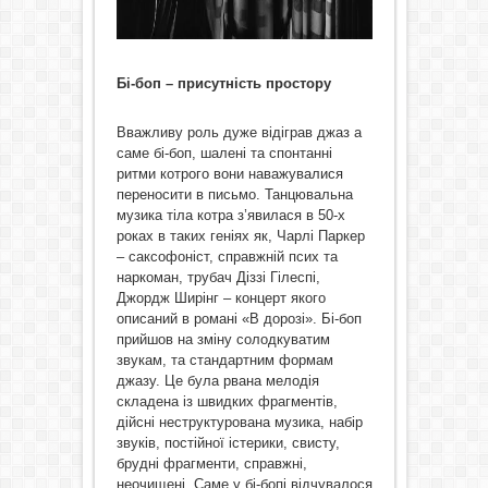
Бі-боп – присутність простору
Вважливу роль дуже відіграв джаз а
саме бі-боп, шалені та спонтанні
ритми котрого вони наважувалися
переносити в письмо. Танцювальна
музика тіла котра з’явилася в 50-х
роках в таких геніях як, Чарлі Паркер
– саксофоніст, справжній псих та
наркоман, трубач Діззі Гілеспі,
Джордж Ширінг – концерт якого
описаний в романі «В дорозі». Бі-боп
прийшов на зміну солодкуватим
звукам, та стандартним формам
джазу. Це була рвана мелодія
складена із швидких фрагментів,
дійсні неструктурована музика, набір
звуків, постійної істерики, свисту,
брудні фрагменти, справжні,
неочищені. Саме у бі-бопі відчувалося