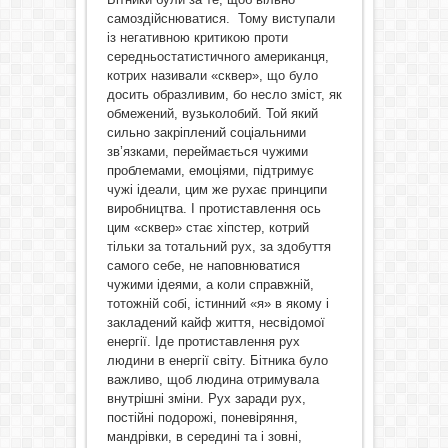
самоздійснюватися. Тому виступали
із негативною критикою проти
середньостатистичного американця,
котрих називали «сквер», що було
досить образливим, бо несло зміст, як
обмежений, вузьколобий. Той який
сильно закріплений соціальними
зв’язками, переймається чужими
проблемами, емоціями, підтримує
чужі ідеали, цим же рухає принципи
виробництва. І протиставлення ось
цим «сквер» стає хіпстер, котрий
тільки за тотальний рух, за здобуття
самого себе, не наповнюватися
чужими ідеями, а коли справжній,
тотожній собі, істинний «я» в якому і
закладений кайф життя, несвідомої
енергії. Іде протиставлення рух
людини в енергії світу. Бітника було
важливо, щоб людина отримувала
внутрішні зміни. Рух заради рух,
постійні подорожі, поневіряння,
мандрівки, в середині та і зовні,