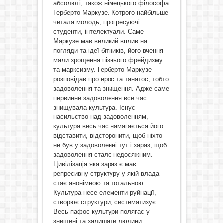
абсолюті, також німецького філософа
Герберто Маркузе. Котрого найбільше
читала молодь, прогресуючі
студенти, інтелектуали. Саме
Маркузе мав великий вплив на
погляди та ідеї бітників, його вчення
мали зрощення пізнього фрейдизму
та марксизму. Герберто Маркузе
розповідав про ерос та танатос, тобто
задоволення та знищення. Адже саме
первинне задоволення все час
знищувала культура. Існує
насильство над задоволенням,
культура весь час намагається його
відставити, відсторонити, щоб ніхто
не був у задоволенні тут і зараз, щоб
задоволення стало недосяжним.
Цивілізація яка зараз є має
репресивну структуру у якій влада
стає анонімною та тотальною.
Культура несе елементи руйнації,
створює структури, систематизує.
Весь пафос культури полягає у
знищені та залишати людини