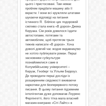
цього і пристосовані. Там немає
проблем придбати машину або її
вкрасти. І вони всі кружляли штатами
шукаючи відповіді на питання
істинного Я. Біблією цих подорожей
сміливо стала книга «В дорозі» Джека
Керуака. Сім років довелося їздити
автостопами, потягами та
автомобілем, щоб протягом трьох
тижнів написати «В дорозі». Хоча
доволі довгий час жодне видавництво
не хотіло публікувати роман. Перші
засновники субкультури
познайомилися саме в
Колумбійському університеті –
Керуак, Гінзберг та Уїльям Берроуз.
Де проводили перші досліди із
розширенням свідомості вживаючи
наркотики для безперервного потоку
писання. В цьому питання підземним
інтелігентам дуже допомагав Лоуренс
Ферлінгетті, його тітка мала власний
магазин-книграню «Сіті Лайтс» в