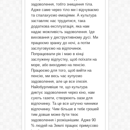
задоволення, тобто знищення тіла.
Адже саме через тіло ми і відчуваємо
та спалахуємо емоціями. А культура
заставляє нас трудитися, така
додаткова експлуатація, яка нам
надає можливість задоволення. Іде
виховання у деструктивному дусі. Ми
працюємо зранку до ночі, а потім
заслуговуємо на відпочинок.
Попрацювали рік і маю в кінці
заслужену відпустку, щоб поїхати на
море, або виходимо на пенсію.
Працюємо для того, щоб вийти на
пенсію, ми весь час купуємо
задоволення, але це все ілюзія.
Найобурливіше те, що культура
диктує задоволення через кіно, нам
сують газети, створюють оази для
відпочинку. Та це все штучно чинники
відпочинку. Чим більше в тебе грошей
тим довше може бути твоє
задоволення і розкішнішим. Адже 90
% людей на Землі працює примусово