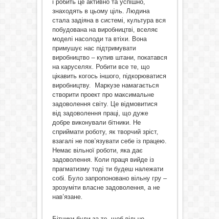
і робить це активно та успішно,
знаходять в цьому ціль. Людина
стала задіяна в системі, культура вся
побудована на виробництві, вселяє
моделі насолоди та втіхи. Вона
примушує нас підтримувати
виробництво – купив штани, покатався
на каруселях. Робити все те, що
цікавить когось іншого, підкорюватися
виробництву. Маркузе намагається
створити проект про максимальне
задоволення світу. Це відмовитися
від задоволення праці, що дуже
добре виконували бітники. Не
сприймати роботу, як творчий зріст,
взагалі не пов’язувати себе із працею.
Немає вільної роботи, яка дає
задоволення. Коли праця вийде із
прагматизму тоді ти будеш належати
собі. Було запропоновано вільну гру –
зрозуміти власне задоволення, а не
нав’язане.
Бітники були за те, щоб вільно