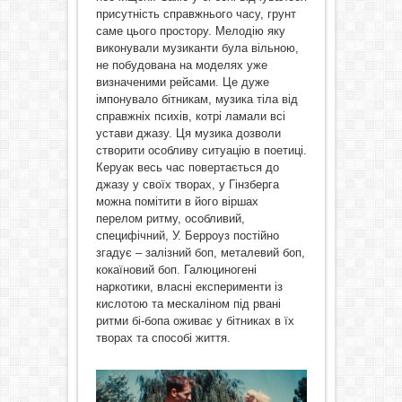
присутність справжнього часу, грунт
саме цього простору. Мелодію яку
виконували музиканти була вільною,
не побудована на моделях уже
визначеними рейсами. Це дуже
імпонувало бітникам, музика тіла від
справжніх психів, котрі ламали всі
устави джазу. Ця музика дозволи
створити особливу ситуацію в поетиці.
Керуак весь час повертається до
джазу у своїх творах, у Гінзберга
можна помітити в його віршах
перелом ритму, особливий,
специфічний, У. Берроуз постійно
згадує – залізний боп, металевий боп,
кокаїновий боп. Галюциногені
наркотики, власні експерименти із
кислотою та мескаліном під рвані
ритми бі-бопа оживає у бітниках в їх
творах та способі життя.