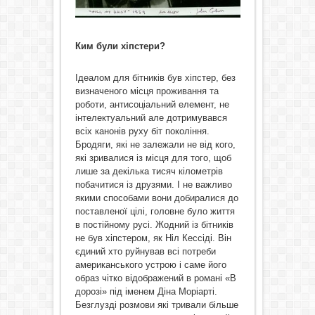
Ким були хіпстери?
Ідеалом для бітників був хіпстер, без
визначеного місця проживання та
роботи, антисоціальний елемент, не
інтелектуальний але дотримувався
всіх канонів руху біт покоління.
Бродяги, які не залежали не від кого,
які зривалися із місця для того, щоб
лише за декілька тисяч кілометрів
побачитися із друзями. І не важливо
якими способами вони добиралися до
поставленої цілі, головне було життя
в постійному русі. Жодний із бітників
не був хіпстером, як Ніл Кессіді. Він
єдиний хто руйнував всі потреби
американського устрою і саме його
образ чітко відображений в романі «В
дорозі» під іменем Діна Моріарті.
Безглузді розмови які тривали більше