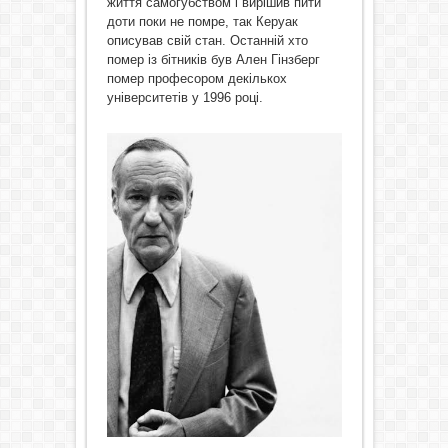
життя самогубством і вирішив пити
доти поки не помре, так Керуак
описував свій стан. Останній хто
помер із бітників був Ален Гінзберг
помер професором декількох
університетів у 1996 році.