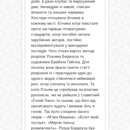
доби, в джаз клубах та маріхуанний
дим, бензедрин із кавою, списані
блокноти та зношені черевики.
Хіпстери оточували бітників в
кожному місті. Бітники котрі повстали
проти застарівши літературних
стандартів, котрі постійно читали
зарубіжних авторів, постійно
експериментували у викладенні
поглядів. Чого тільки вартує методі
розрізок Уїльяма Берроуза та
художники Брайона Гайсіна. Для
початку вони брали газетні статті
розрізали їх і прикладали один до
одного звідки з’являлися неймовірні
речі, котрі спочатку їх веселили. Та
коли Уїльям це спробував на власних
рукописах, які не увійшли у славетний
«Голий Ланч» то сказав, що його від
прочитаного нудить і визиває біль в
голові. Так було створено багато
творів – «М’яка Машина», «Білет який
луснув», «Мертві пальці
розмовляють». Розум Берроуза був