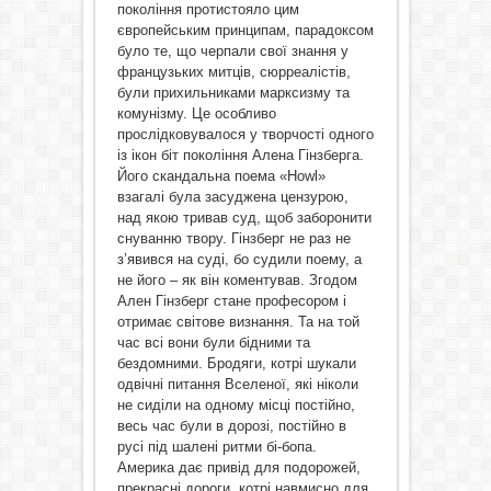
покоління протистояло цим
європейським принципам, парадоксом
було те, що черпали свої знання у
французьких митців, сюрреалістів,
були прихильниками марксизму та
комунізму. Це особливо
прослідковувалося у творчості одного
із ікон біт покоління Алена Гінзберга.
Його скандальна поема «Howl»
взагалі була засуджена цензурою,
над якою тривав суд, щоб заборонити
снуванню твору. Гінзберг не раз не
з’явився на суді, бо судили поему, а
не його – як він коментував. Згодом
Ален Гінзберг стане професором і
отримає світове визнання. Та на той
час всі вони були бідними та
бездомними. Бродяги, котрі шукали
одвічні питання Вселеної, які ніколи
не сиділи на одному місці постійно,
весь час були в дорозі, постійно в
русі під шалені ритми бі-бопа.
Америка дає привід для подорожей,
прекрасні дороги, котрі навмисно для