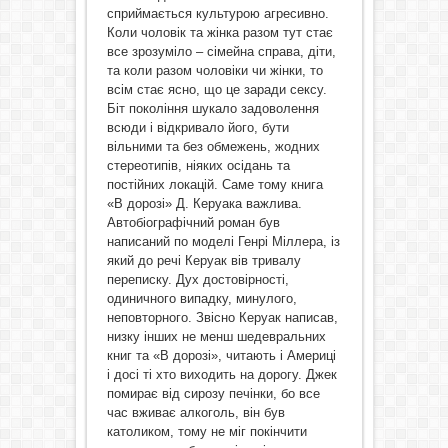
сприймається культурою агресивно.
Коли чоловік та жінка разом тут стає
все зрозуміло – сімейна справа, діти,
та коли разом чоловіки чи жінки, то
всім стає ясно, що це заради сексу.
Біт покоління шукало задоволення
всюди і відкривало його, бути
вільними та без обмежень, жодних
стереотипів, ніяких осідань та
постійних локацій. Саме тому книга
«В дорозі» Д. Керуака важлива.
Автобіографічний роман був
написаний по моделі Генрі Міллера, із
який до речі Керуак вів тривалу
переписку. Дух достовірності,
одиничного випадку, минулого,
неповторного. Звісно Керуак написав,
низку інших не менш шедевральних
книг та «В дорозі», читають і Америці
і досі ті хто виходить на дорогу. Джек
помирає від сирозу печінки, бо все
час вживає алкоголь, він був
католиком, тому не міг покінчити