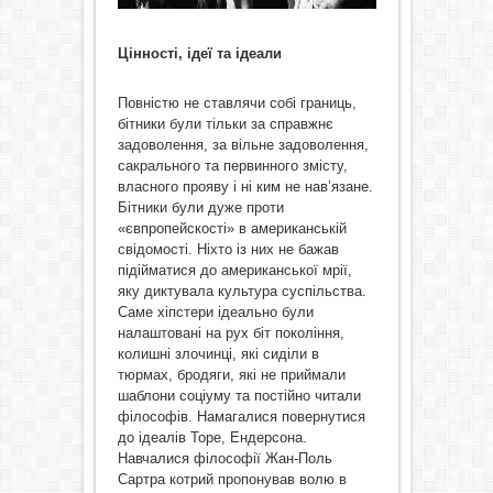
Цінності, ідеї та ідеали
Повністю не ставлячи собі границь,
бітники були тільки за справжнє
задоволення, за вільне задоволення,
сакрального та первинного змісту,
власного прояву і ні ким не нав’язане.
Бітники були дуже проти
«євпропейскості» в американській
свідомості. Ніхто із них не бажав
підійматися до американської мрії,
яку диктувала культура суспільства.
Саме хіпстери ідеально були
налаштовані на рух біт покоління,
колишні злочинці, які сиділи в
тюрмах, бродяги, які не приймали
шаблони соціуму та постійно читали
філософів. Намагалися повернутися
до ідеалів Торе, Ендерсона.
Навчалися філософії Жан-Поль
Сартра котрий пропонував волю в