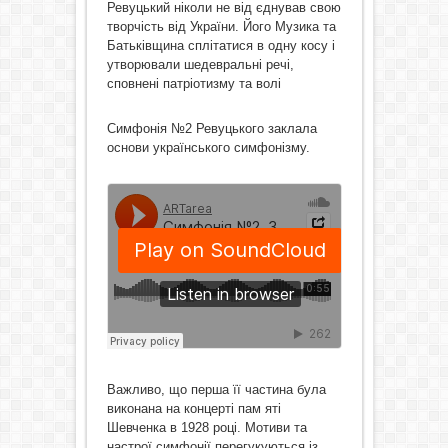
Ревуцький ніколи не від єднував свою
творчість від України. Його Музика та
Батьківщина сплітатися в одну косу і
утворювали шедевральні речі,
сповнені патріотизму та волі
Симфонія №2 Ревуцького заклала
основи українського симфонізму.
Важливо, що перша її частина була
виконана на концерті пам яті
Шевченка в 1928 році. Мотиви та
настрої симфонії перегукуються із