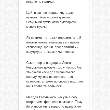
неділю не гуляла».
Цей вірш про нещасливу долю
чумака і його коханої дівчини
Ревуцький зумів чітко відтворити
мовою музики.
Як бачимо, не тільки словами, але й
нотами можна змальовувати важке
становище країни, прославляти чи
засуджувати, карати чи любити.
Саме творча спадщина Левка
Ревуцького доказує, що у неспокійні,
хвилюючі часи для українського
народу музика не залишається
осторонь, а також по своєму відстоює
наші права та вольності.
Мелодії Ревуцького несуть в собі
патріотизм, фольклорні мотиви. Тому
його твори ми із гордістю називаємо