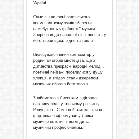
Україні.
Саме він на фоні радянського
космополітизму зумів зберегти
самобутність української музики.
Звернення до народної пісні вносять у
його твори щось рідне та тепле.
Виховувався юний композитор у
родині аматорів мистецтва, ще з
дитинства прекрасні народні мелодії,
поетичні пейзажі поселилися у душу
хлопця, а згодом стали джерелом
музичних образів його творів.
Знайомство з Лисенком відіграло
важливу роль у творчому розвитку
Ревуцького. Саме цей вчитель гри по
фортепіано сформував у Левка
музично-естетичні погляди та
музичний професіоналізм.