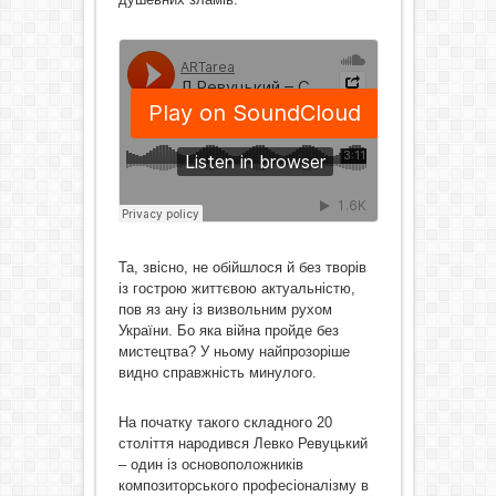
Та, звісно, не обійшлося й без творів
із гострою життєвою актуальністю,
пов яз ану із визвольним рухом
України. Бо яка війна пройде без
мистецтва? У ньому найпрозоріше
видно справжність минулого.
На початку такого складного 20
століття народився Левко Ревуцький
– один із основоположників
композиторського професіоналізму в