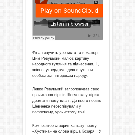
Фінал звучить урочисто та в мажорі.
Цим Ревуцький малює картину
народного гуляння та піднесення. І ,
звісно, утверджує ідею служіння
особистості інтересам народу.
Левко Ревуцький запропонував своє
прочитання віршів Шевченка у лірико-
драматичному плані. До нього поезію
Шевченка переспівували у
пафосному, урочистому тоні.
Композитор створив-кантату поему
«Хустина» на слова вірша Козаря «У