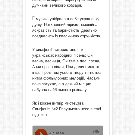
думками великого кобзаря.
ЇЇ музика увібрала в себе українську
душу. Натхненний ліризм, емоційна
яскравість та барвистість ідеально
поєднались із класичною стрункістю.
У симфонії використано сім
українських народних пісень: Ой
весна, весниця, Ой там в полі сосна,
А ми просо сіяли, При долині мак та
інші. Протягом усього твору тягнеться
нитка фольклорних мелодій. Часами
вона затухає, а в деякий місцях
набуває найбільшого розпалу.
Як і кожен витвір мистецтва,
Симфонія №2 Ревуцького несе в собі
підтекст.