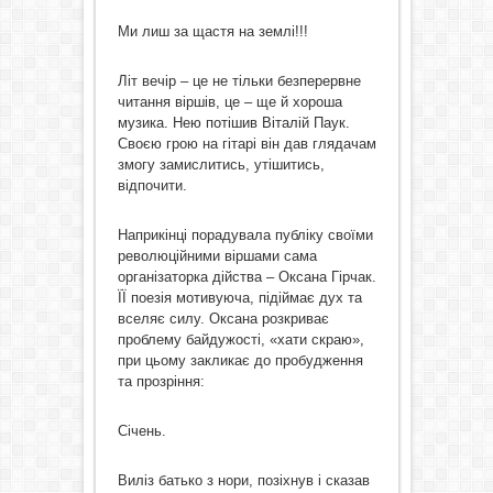
Ми лиш за щастя на землі!!!
Літ вечір – це не тільки безперервне
читання віршів, це – ще й хороша
музика. Нею потішив Віталій Паук.
Своєю грою на гітарі він дав глядачам
змогу замислитись, утішитись,
відпочити.
Наприкінці порадувала публіку своїми
революційними віршами сама
організаторка дійства – Оксана Гірчак.
ЇЇ поезія мотивуюча, підіймає дух та
вселяє силу. Оксана розкриває
проблему байдужості, «хати скраю»,
при цьому закликає до пробудження
та прозріння:
Січень.
Виліз батько з нори, позіхнув і сказав