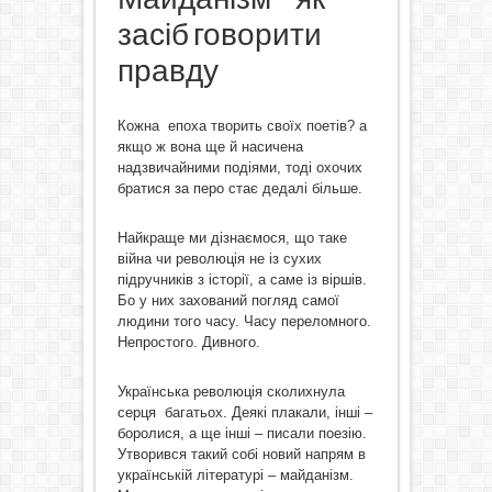
засіб говорити
правду
Кожна епоха творить своїх поетів? а
якщо ж вона ще й насичена
надзвичайними подіями, тоді охочих
братися за перо стає дедалі більше.
Найкраще ми дізнаємося, що таке
війна чи революція не із сухих
підручників з історії, а саме із віршів.
Бо у них захований погляд самої
людини того часу. Часу переломного.
Непростого. Дивного.
Українська революція сколихнула
серця багатьох. Деякі плакали, інші –
боролися, а ще інші – писали поезію.
Утворився такий собі новий напрям в
українській літературі – майданізм.