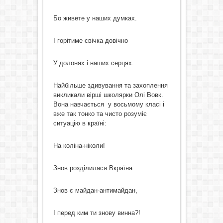
Бо живете у наших думках.
І горітиме свічка довічно
У долонях і наших серцях.
Найбільше здивування та захоплення
викликали вірші школярки Олі Вовк.
Вона навчається у восьмому класі і
вже так тонко та чисто розуміє
ситуацію в країні:
На коліна-ніколи!
Знов розділилася Вкраїна
Знов є майдан-антимайдан,
І перед ким ти знову винна?!