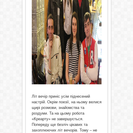
Літ вечір приніс усім піднесений
настрій. Окрім поезії, на ньому велися
щирі розмови, знайомства та
роздуми. Та на цьому робота
«Креарту» не завершується.
Попереду ще безліч цікавих та
захоплюючих літ вечорів. Тому – не