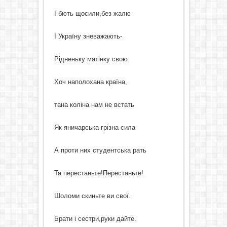
І бють щосили,без жалю
І Україну зневажають-
Рідненьку матінку свою.
Хоч наполохана країна,
тана коліна нам не встать
Як яничарська грізна сила
А проти них студентська рать
Та перестаньте!Перестаньте!
Шоломи скиньте ви свої.
Брати і сестри,руки дайте.