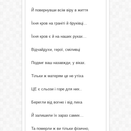
Й повернувши всім віру в життя
Їхня кров на граніті й бруківці…
Їхня кров є й на наших руках…
Відчайдухи, герої, сміливці
Подвиг ваш назавжди, у віках.
Тільки ж матерям це не утіха
ЦЕ є сльози і горе для них..
Берегли від вогню і від лиха
Й залишили їх зараз самих…
Та померли ж ви тільки фізично,