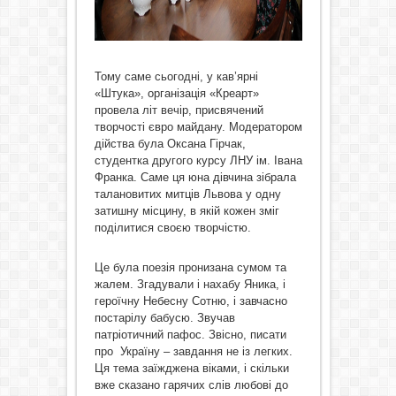
Тому саме сьогодні, у кав’ярні
«Штука», організація «Креарт»
провела літ вечір, присвячений
творчості євро майдану. Модератором
дійства була Оксана Гірчак,
студентка другого курсу ЛНУ ім. Івана
Франка. Саме ця юна дівчина зібрала
талановитих митців Львова у одну
затишну місцину, в якій кожен зміг
поділитися своєю творчістю.
Це була поезія пронизана сумом та
жалем. Згадували і нахабу Яника, і
героїчну Небесну Сотню, і завчасно
постарілу бабусю. Звучав
патріотичний пафос. Звісно, писати
про Україну – завдання не із легких.
Ця тема заїжджена віками, і скільки
вже сказано гарячих слів любові до