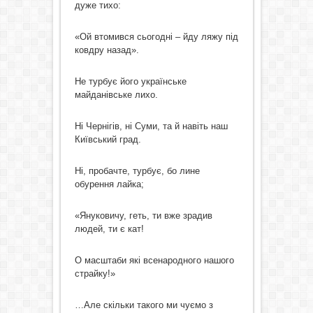
дуже тихо:
«Ой втомився сьогодні – йду ляжу під
ковдру назад».
Не турбує його українське
майданівське лихо.
Ні Чернігів, ні Суми, та й навіть наш
Київський град.
Ні, пробачте, турбує, бо лине
обурення лайка;
«Януковичу, геть, ти вже зрадив
людей, ти є кат!
О масштаби які всенародного нашого
страйку!»
…Але скільки такого ми чуємо з