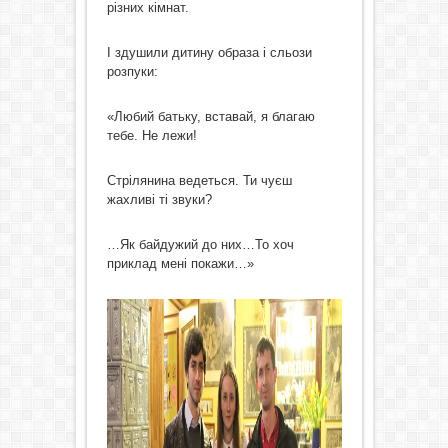
різних кімнат.
І здушили дитину образа і сльози
розпуки:
«Любий батьку, вставай, я благаю
тебе. Не лежи!
Стрілянина ведеться. Ти чуєш
жахливі ті звуки?
…Як байдужий до них…То хоч
приклад мені покажи…»