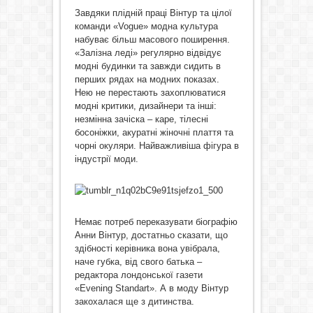
Завдяки плідній праці Вінтур та цілої
команди «Voguе» модна культура
набуває більш масового поширення.
«Залізна леді» регулярно відвідує
модні будинки та завжди сидить в
перших рядах на модних показах.
Нею не перестають захоплюватися
модні критики, дизайнери та інші:
незмінна зачіска – каре, тілесні
босоніжки, акуратні жіночні плаття та
чорні окуляри. Найважливіша фігура в
індустрії моди.
Немає потреб переказувати біографію
Анни Вінтур, достатньо сказати, що
здібності керівника вона увібрала,
наче губка, від свого батька –
редактора лондонської газети
«Evening Standart». А в моду Вінтур
закохалася ще з дитинства.