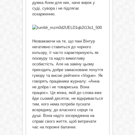
думка Анни для них, наче вирок у
суді, сувора і не підлягає
оскарженню.
Незважаючи на те, що пані Вінтур
негативно ставиться до чорного
кольору, її часто характеризують як
похмуру та надто вимогливу
особистість. Але на заміну цьому
приходить добре замасковане почуття
гумору та високі рейтинги «Voguе». Як
говорять працівники журналу: «Анна
не добра і не товариська. Вона
працює». Ця жінка, якій до слова вже
йде сьомий десяток, не відкривається
тим, кого нема потреби пускати
всередину, до власного серця та
душі. Вона надто зосереджена на
справі свого життя, щоб витрачати
час на порожні балачки.