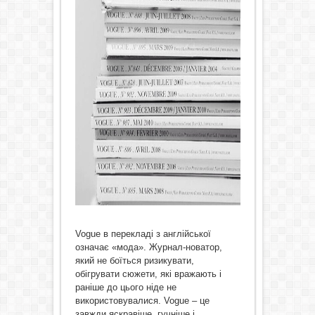
Voguе в перекладі з англійської
означає «мода». Журнал-новатор,
який не боїться ризикувати,
обігрувати сюжети, які вражають і
раніше до цього ніде не
використовувалися. Voguе – це
завжди яскравіше, гучніше і