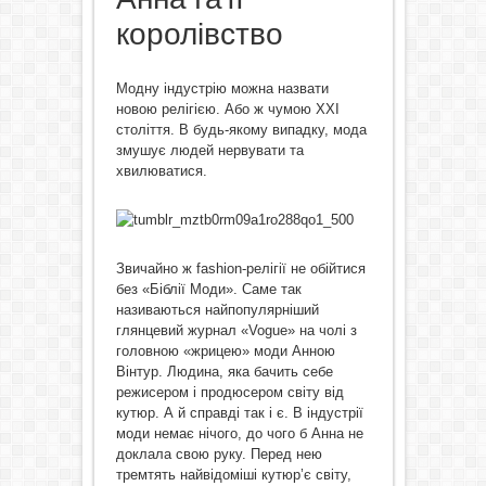
королівство
Модну індустрію можна назвати
новою релігією. Або ж чумою ХХІ
століття. В будь-якому випадку, мода
змушує людей нервувати та
хвилюватися.
Звичайно ж fashion-релігії не обійтися
без «Біблії Моди». Саме так
називаються найпопулярніший
глянцевий журнал «Voguе» на чолі з
головною «жрицею» моди Анною
Вінтур. Людина, яка бачить себе
режисером і продюсером світу від
кутюр. А й справді так і є. В індустрії
моди немає нічого, до чого б Анна не
доклала свою руку. Перед нею
тремтять найвідоміші кутюр’є світу,