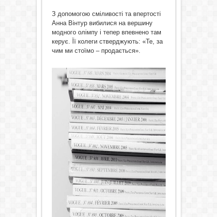
З допомогою сміливості та впертості
Анна Вінтур вибилися на вершину
модного олімпу і тепер впевнено там
керує. Її колеги стверджують: «Те, за
чим ми стоїмо – продається».