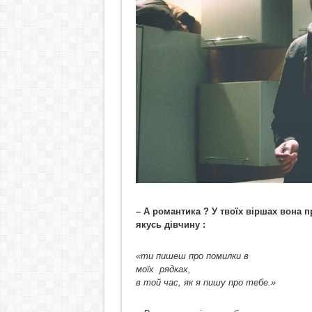
– А романтика ? У твоїх віршах вона п
якусь дівчину :
«ти пишеш про помилки в
моїх рядках,
в той час, як я пишу про тебе.»