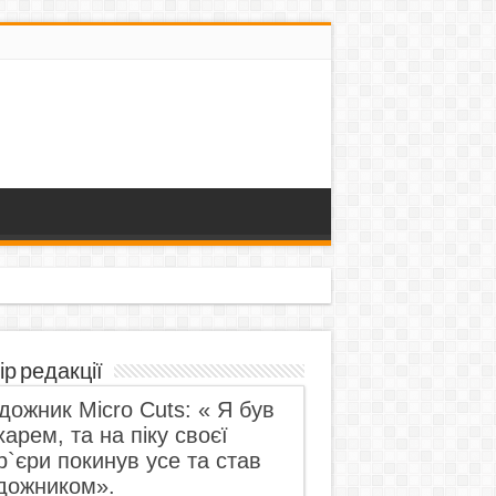
ір редакції
дожник Micro Cuts: « Я був
харем, та на піку своєї
р`єри покинув усе та став
дожником».