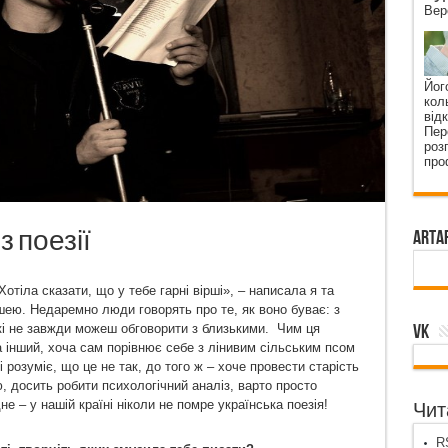
Вер
Йог
кол
від
Пер
роз
про
 поезії
ArtA
іла сказати, що у тебе гарні вірші», – написала я та
ею. Недаремно люди говорять про те, як воно буває: з
VK
 не завжди можеш обговорити з близькими. Чим ця
 інший, хоча сам порівнює себе з лінивим сільським псом
розуміє, що це не так, до того ж – хоче провести старість
 досить робити психологічний аналіз, варто просто
не – у нашій країні ніколи не помре українська поезія!
Чита
RS