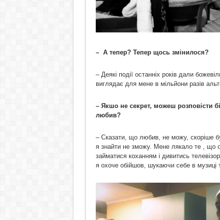
– А тепер? Тепер щось змінилося?
– Деякі події останніх років дали божевіль
виглядає для мене в мільйони разів альте
– Якшо не секрет, можеш розповісти 
любив?
– Cказати, що любив, не можу, скоріше б
я знайти не зможу. Мене лякало те , що о
займатися коханням і дивитись телевізор
я охоче обійшов, шукаючи себе в музиці т