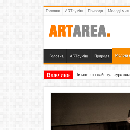
Головна
ARTсуміш
Природа
Молоді митц
Молоді 
Головна
ARTсуміш
Природа
Важливе
Чи може он-лайн культура зам