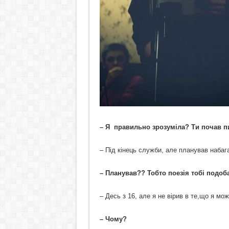
– Я правильно зрозуміла? Ти почав пи
– Під кінець служби, але планував набаг
– Планував?? Тобто поезія тобі подоб
– Десь з 16, але я не вірив в те,що я мож
– Чому?