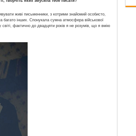
ті, творчіть яких змусила тебе писати?
вувати живі письменники, з котрими знайомий особисто,
 та багато інших. Спонукала сумна атмосфера військової
у світі, фактично до двадцяти років я не розумів, що я вмію