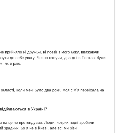
е прийняло ні дружби, ні поезії з мого боку, вважаючи
ути до себе увагу. Чесно кажучи, два дні в Полтаві були
, як в раю.
 області, коли мені було два роки, моя сім’я переїхала на
 відбуваються в Україні?
оли на це не претендував. Люди, котрих події зробили
 зрадник, бо я не в Києві, але всі ми різні.