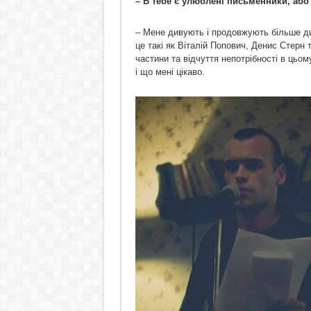
– В тебе є улюблені письменники, або 
– Мене дивують і продовжують більше ди
це такі як Віталій Попович, Денис Стерн
частини та відчуття непотрібності в цьом
і що мені цікаво.