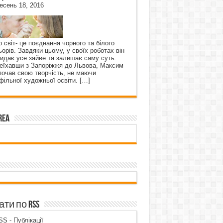
есень 18, 2016
о світ- це поєднання чорного та білого
ьорів. Завдяки цьому, у своїх роботах він
кидає усе зайве та залишає саму суть.
еїхавши з Запоріжжя до Львова, Максим
почав свою творчість, не маючи
фільної художньої освіти.
[…]
rea
ти по RSS
S - Публікації