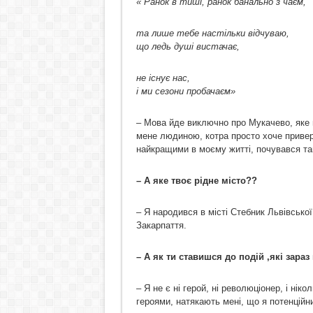
« Ранок в тиші, ранок банально з чаєм,
та лише тебе настільки відчуваю,
що ледь душі вистачає,
не існує нас,
і ми сезони пробачаєм»
– Мова йде виключно про Мукачево, яке н
мене людиною, котра просто хоче приверн
найкращими в моєму житті, почувався там
– А яке твоє рідне місто??
– Я народився в місті Стебник Львівської
Закарпаття.
– А як ти ставишся до подій ,які зараз
– Я не є ні герой, ні революціонер, і нік
героями, натякають мені, що я потенційний