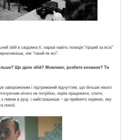
ний збій в свідомості, наразі навіть позиція “гірший за всіх”
рнативніше, ніж “такий як всі”.
більше? Що дало збій? Можливо, розбите кохання? Ти
ув завороженим і підтриманий відчуттям, що більше нікого
точуючим нічого не потрібно, окрім працювати, спати,
 з пивом в руці, і найстрашніше – це прийнято нормою, яку
а поезії.