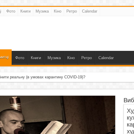
і
Фото
Книги
Музика
Кіно
Ретро
Calendar
митці
Фото
Книги
Музика
Кіно
Ретро
Calendar
інити реальну (в умовах карантину COVID-19)?
Виб
Ху
ку
ка
ху