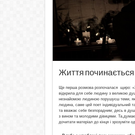
Життя починається з
Ще перша розмова розпочалася щиро: «Хот
відкрила для себе людину з великою душ
незнайомою людиною порушуєш теми, які
людина, саме цей поет індивідуальний та
та вважає себе безпорадним; десь в душі 
з вином та молодими дівицями. Та,думаю,
дочитати матеріал до кінця і зрозуміти од