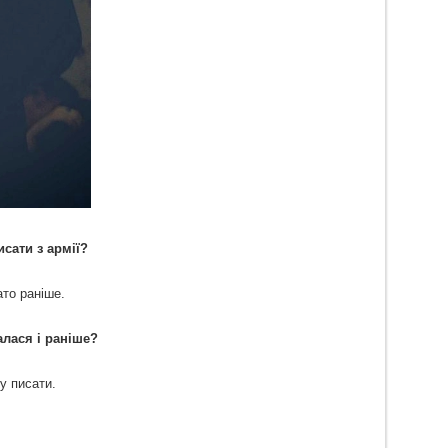
сати з армії?
ато раніше.
алася і раніше?
у писати.