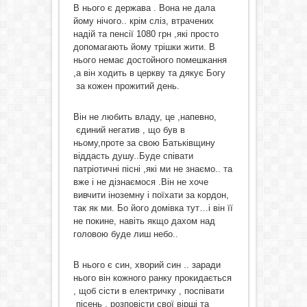
В нього є держава . Вона не дала
йому нічого.. крім сліз, втрачених
надій та пенсії 1080 грн ,які просто
допомагають йому трішки жити. В
нього немає достойного помешкання
,а він ходить в церкву та дякує Богу
за кожен прожитий день.
Він не любить владу, це ,напевно,
єдиний негатив , що був в
ньому,проте за свою Батьківщину
віддасть душу..Буде співати
патріотичні пісні ,які ми не знаємо.. та
вже і не дізнаємося .Він не хоче
вивчити іноземну і поїхати за кордон,
так як ми. Бо його домівка тут…і він її
не покине, навіть якщо дахом над
головою буде лиш небо..
В нього є син, хворий син .. заради
нього він кожного ранку прокидається
, щоб сісти в електричку , поспівати
пісень , розповісти свої вірші та