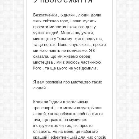
Безхатченки , бідняки , люди, долю
яких спіткало горе, і вони мусять
просити милостині кожного дня у
чужих людей. Можна подумати,
мистецтво у їхньому житті відсутнє,
та це не так. Воно існує скрізь, просто
ми його навіть не помічаємо. Я б
сказала, що ми живемо серед
мистецтва , ми є якоюсь частинкою
його , та ще цього не усвідомили .
Я вам розповім про мистецтво таких
людей .
Коли ви їздили в загальному
транспорті , то можливо зустрічали
людей, які заробляють собі на життя
тим, що грають на музичних
інструментах чи тих, які просто
співають. Як на мене, це набагато
кращий і ефективніший для них спосіб