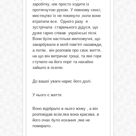
заробітку, ніж просто ходити із
протягнутою рукою. У певному сенсі,
мистецтво їх не покинуло ,коли вони
втратили все. Одного разу я
зустрічала старенького дідуся, що
дуже гарно співав українські пісні.
Вони були настільки милозвучні, що
закарбували в моїй пам’яті назавжди,
а потім.. він розповів про своє життя..
на що він витрачає гроші, та яке горе
ступило на його поріг та нахабно
зайшло в оселю.
До вашої уваги нарис його долі.
У нього є життя.
Воно відібрало в нього жінку , а він
розповідав всім,яка вона красива..в
його очах було кохання ,яке не
помирало..