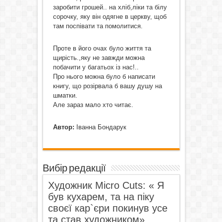
заробити грошей.. на хліб,ліки та білу
сорочку, яку він одягне в церкву, щоб
там поспівати та помолитися.
Проте в його очах було життя та
щирість.,яку не завжди можна
побачити у багатьох із нас!..
Про нього можна було б написати
книгу, що розірвала б вашу душу на
шматки.
Але зараз мало хто читає.
Автор:
Іванна Бондарук
Вибір редакції
Художник Micro Cuts: « Я
був кухарем, та на піку
своєї кар`єри покинув усе
та став художником».