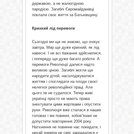
державою, а не жалюгідною
пародією. Загиблі Євромайданівці
поклали своє життя за Батьківщину.
Крихкий лід перемоги
Сьогодні ми ще не знаємо, що очікує
завтра. Мир ще дуже крихкий, як лід
навесні. І не всі бажання здійснилися,
і попереду ще дуже багато роботи. А
перемоги Революції далися надто
великою ціною. Загиблі могли ще
народити дітей, насолоджуватися
життям і споглядати на плоди своєї
нелегкої революційної праці. Але
цього їм не судилося. Тепер живі
українці просто не мають права
знехтувати цими жертвами і опустити
руки. Революція вже сталася в наших
головах і ми повинні, зобов”язані не
допустити повторення 2004 року.
Натхнення не повинне нас покидати, і
нехай зневіра не сміє закрадатися у