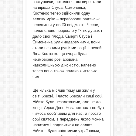
наступники, покоління, які виростали
на віршах Стуса, Симоненка,
Костенко тепер здійснили одну
велику мрію – перебороли радянські
пережитки у своїй свідмості. Чесне,
палке слово проросло у їхніх душах і
дало свої плоди. Смерті Стуса і
Симоненка були недаремними, вони
стали певними рушіями нації. І нехай
Ліна Костенко ще вчора була
неймовірно розчарована
навколишньою дійсністю, напевно
тепер вона також прилив життєвих
сил.
Ще кілька місяців тому ми жили у
світі брехні. І часто брехали самі собі.
Нібито були незалежними, але не до
кінця. Адже День Незалежності не був
чимось особливим для нас, а просто
собі святом, в переддень якого можна
напитися і подивитися на салют.
Нібито і були свідомими українцями,