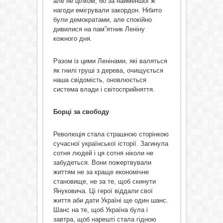
але не цілком, бо за найменшої ж
нагоди емігрували закордон. Нібито
були демократами, але спокійно
дивилися на пам”ятник Леніну
кожного дня.
Разом із цими Ленінами, які валяться
як гнилі груші з дерева, очищується
наша свідомість, оновлюється
система влади і світосприйняття.
Борці за свободу
Революція стала страшною сторінкою
сучасної української історії. Загинула
сотня людей і ця сотня ніколи не
забудеться. Вони пожертвували
життям не за краще економічне
становище, не за те, щоб скинути
Януковича. Ці герої віддали свої
життя аби дати Україні ще один шанс.
Шанс на те, щоб Україна була і
завтра, щоб нарешті стала гідною