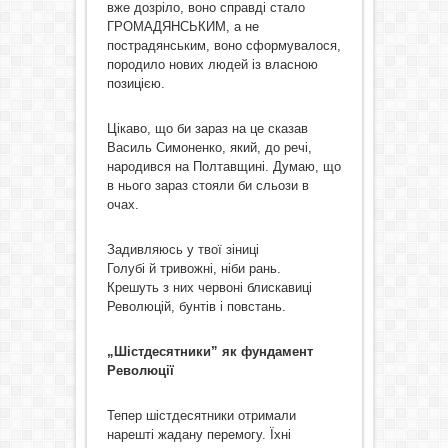
вже дозріло, воно справді стало
ГРОМАДЯНСЬКИМ, а не
пострадянським, воно сформувалося,
породило нових людей із власною
позицією.
Цікаво, що би зараз на це сказав
Василь Симоненко, який, до речі,
народився на Полтавщині. Думаю, що
в нього зараз стояли би сльози в
очах.
Задивляюсь у твої зіниці
Голубі й тривожні, ніби рань.
Крешуть з них червоні блискавиці
Революцій, бунтів і повстань.
„Шістдесятники” як фундамент
Революції
Тепер шістдесятники отримали
нарешті жадану перемогу. Їхні