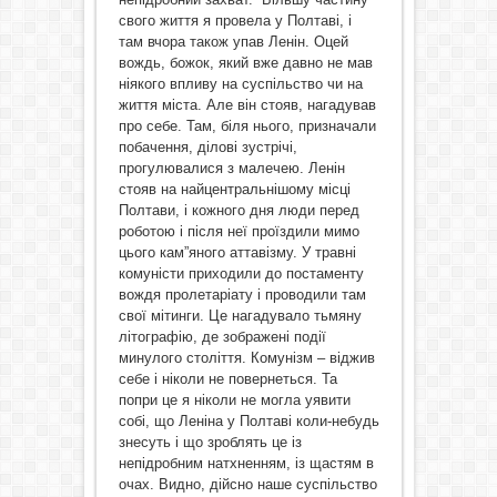
свого життя я провела у Полтаві, і
там вчора також упав Ленін. Оцей
вождь, божок, який вже давно не мав
ніякого впливу на суспільство чи на
життя міста. Але він стояв, нагадував
про себе. Там, біля нього, призначали
побачення, ділові зустрічі,
прогулювалися з малечею. Ленін
стояв на найцентральнішому місці
Полтави, і кожного дня люди перед
роботою і після неї проїздили мимо
цього кам”яного аттавізму. У травні
комуністи приходили до постаменту
вождя пролетаріату і проводили там
свої мітинги. Це нагадувало тьмяну
літографію, де зображені події
минулого століття. Комунізм – віджив
себе і ніколи не повернеться. Та
попри це я ніколи не могла уявити
собі, що Леніна у Полтаві коли-небудь
знесуть і що зроблять це із
непідробним натхненням, із щастям в
очах. Видно, дійсно наше суспільство