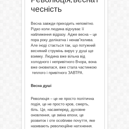
чесність
Весна завжди приходить непомітно.
Рідко коли людина відчуває її
наближення відразу. Адже весна – це
пора року делікатна і ненав”язлива.
Але іноді стається так, що потужний
весняний струмінь вирує у душі ще
взимку. Людина вже вільна від
холодного і непривітного Вчора, вона
вже оновилася, вже стала частинкою
теплого і привітного ЗАВТРА.
Весна душі
Революція – це не просто політична
подія, це не просто кров, смерть,
біль. Це, насамперед, духовне
оновлення, це зміна епохи, це
розвиток і оте особливе почуття, яке
називають революційне натхнення.