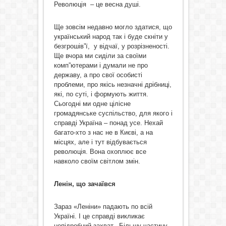
Революція
– це весна душі.
Ще зовсім недавно могло здатися, що
український народ так і буде скніти у
безгрошів”ї, у відчаї, у розрізненості.
Ще вчора ми сиділи за своїми
комп”ютерами і думали не про
державу, а про свої особисті
проблеми, про якісь незначні дрібниці,
які, по суті, і формують життя.
Сьогодні ми одне цілісне
громадянське суспільство, для якого і
справді Україна – понад усе. Нехай
багато-хто з нас не в Києві, а на
місцях, але і тут відбувається
революція. Вона охоплює все
навколо своїм світлом змін.
Ленін, що зачаївся
Зараз «Леніни» падають по всій
Україні. І це справді викликає
непідробний захват.
Більшу частину