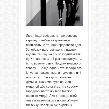
Люди іноді забувають про основну
картину. Лейбли та дизайнери
працюють на те, щоб продавати одяг.
Усі образи на сторінках глянцевих
видань та шоу на ТБ розподілені так,
щоб транслювати і розповсюджувати
їх по всьому світу. Продаж власного
товару – це ще одна мета заради якої
існує та працює модна індустрія, як і
інші галузі. Завжди є звичайна
дівчина, яка хоче бути на місці
моделей або хоча б мати в своєму
гардеробі часточку high fashion
(високої моди). Або хлопець, який
живе в невеличкому провінційному
містечку, колекціонує вирізки з