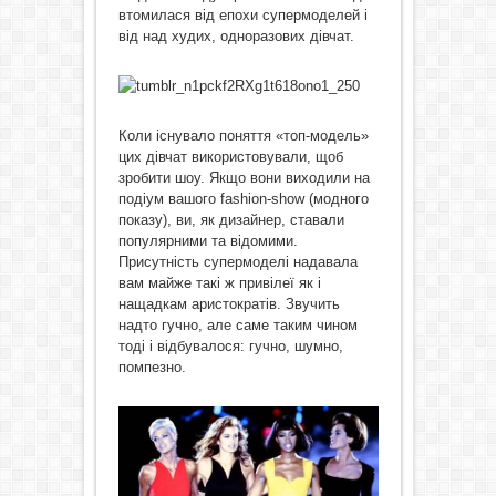
втомилася від епохи супермоделей і
від над худих, одноразових дівчат.
Коли існувало поняття «топ-модель»
цих дівчат використовували, щоб
зробити шоу. Якщо вони виходили на
подіум вашого fashion-show (модного
показу), ви, як дизайнер, ставали
популярними та відомими.
Присутність супермоделі надавала
вам майже такі ж привілеї як і
нащадкам аристократів. Звучить
надто гучно, але саме таким чином
тоді і відбувалося: гучно, шумно,
помпезно.