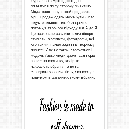
журналів та мріє одного дня
опинитися по ту сторону об’єктиву.
Мода також існує, щоб продавати
мрії. Продаж одягу може бути чисто
індустріальним, але безперечно
потребує творчого підходу від А до Я.
Це прекрасно розуміють дизайнери,
стилісти, візажисти, фотографи, всі
хто так чи інакше задіяні в творчому
процесі. Але це також стосується і
моделі. Адже люди дивляться перш
за все на картинку, колір та
яскравість вбрання, а не на
скандальну особистість, яка крокує
подіумом в дизайнерському вбранні.