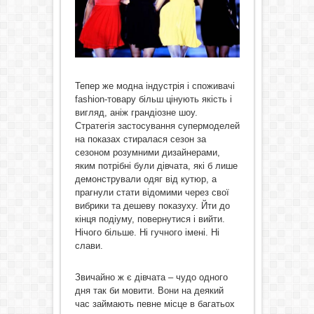
Тепер же модна індустрія і споживачі
fashion-товару більш цінують якість і
вигляд, аніж грандіозне шоу.
Стратегія застосування супермоделей
на показах стиралася сезон за
сезоном розумними дизайнерами,
яким потрібні були дівчата, які б лише
демонстрували одяг від кутюр, а
прагнули стати відомими через свої
вибрики та дешеву показуху. Йти до
кінця подіуму, повернутися і вийти.
Нічого більше. Ні гучного імені. Ні
слави.
Звичайно ж є дівчата – чудо одного
дня так би мовити. Вони на деякий
час займають певне місце в багатьох