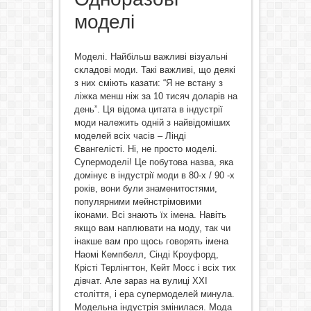
моделі
Моделі. Найбільш важливі візуальні
складові моди. Такі важливі, що деякі
з них сміють казати: “Я не встану з
ліжка менш ніж за 10 тисяч доларів на
день”. Ця відома цитата в індустрії
моди належить одній з найвідоміших
моделей всіх часів – Лінді
Євангелісті. Ні, не просто моделі.
Супермоделі! Це побутова назва, яка
домінує в індустрії моди в 80-х / 90 -х
років, вони були знаменитостями,
популярними мейнстрімовими
іконами. Всі знають їх імена. Навіть
якщо вам наплювати на моду, так чи
інакше вам про щось говорять імена
Наомі Кемпбелл, Сінді Кроуфорд,
Крісті Терлінгтон, Кейт Мосс і всіх тих
дівчат. Але зараз на вулиці ХХІ
століття, і ера супермоделей минула.
Модельна індустрія змінилася. Мода