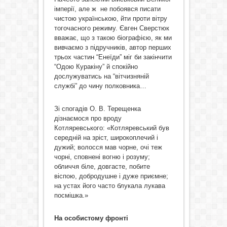
імперії, але ж не побоявся писати
чистою українською, йти проти вітру
тогочасного режиму. Євген Сверстюк
вважає, що з такою бiографiєю, як ми
вивчаємо з пiдручникiв, автор перших
трьох частин “Енеїди” мiг би закiнчити
“Одою Куракiну” й спокiйно
дослужуватись на “вiтчизнянiй
службi” до чину полковника…
Зі спогадів О. В. Терещенка
дізнаємося про вроду
Котляревського: «Котляревський був
середній на зріст, широкоплечий і
дужий; волосся мав чорне, очі теж
чорні, сповнені вогню і розуму;
обличчя біле, довгасте, побите
віспою, добродушне і дуже приємне;
на устах його часто блукала лукава
посмішка.»
На особистому фронті