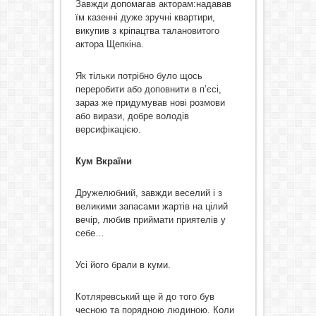
Завжди допомагав акторам:надавав
їм казенні дуже зручні квартири,
викупив з кріпацтва талановитого
актора Щепкіна.
Як тільки потрібно було щось
переробити або доповнити в п’єсі,
зараз же придумував нові розмови
або вирази, добре володів
версифікацією.
Кум Вкраїни
Дружелюбний, завжди веселий і з
великими запасами жартів на цілий
вечір, любив приймати приятелів у
себе…
Усі його брали в куми.
Котляревський ще й до того був
чесною та порядною людиною. Коли