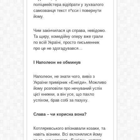
поліцмейстера відібрати у зухвалого
самозванця текст п*єси і повернути
йому.
Чим закінчилася ця справа, невідомо.
Та щиру, комедійну оперу вже грали
по всій Україні, просто письменник
про це не здогадувався…
І Наполеон не обминув
Наполеон, не знати чого, вивіз з
України примірник «Енеїди». Можливо
йому розповіли про нечуваний успіх
цієї книжки, а він усе, що пахло
успіхом, брав собі за пазуху.
Слава – чи корисна вона?
Котляревського впізнавали козаки, та
навіть візники. Всі вклонялися йому