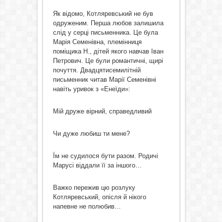
Як відомо, Котляревський не був
одруженим. Перша любов залишила
слід у серці письменника. Це була
Марія Семенівна, племінниця
поміщика Н., дітей якого навчав Іван
Петрович. Це були романтичні, щирі
почуття. Двадцятисемилітній
письменник читав Марії Семенівні
навіть уривок з «Енеїди»:
Мій друже вірний, справедливий
Чи дуже любиш ти мене?
Їм не судилося бути разом. Родичі
Марусі віддали її за іншого…
Важко пережив цю розлуку
Котляревський, опісля й нікого
напевне не полюбив…