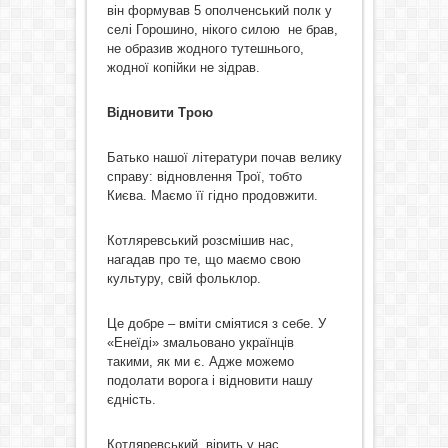
він формував 5 ополченський полк у
селі Горошино, нікого силою не брав,
не образив жодного тутешнього,
жодної копійки не зідрав.
Відновити Трою
Батько нашої літератури почав велику
справу: відновлення Трої, тобто
Києва. Маємо її гідно продовжити.
Котляревський розсмішив нас,
нагадав про те, що маємо свою
культуру, свій фольклор.
Це добре – вміти сміятися з себе. У
«Енеїді» змальовано українців
такими, як ми є. Адже можемо
подолати ворога і відновити нашу
єдність.
Котляревський вірить у нас.