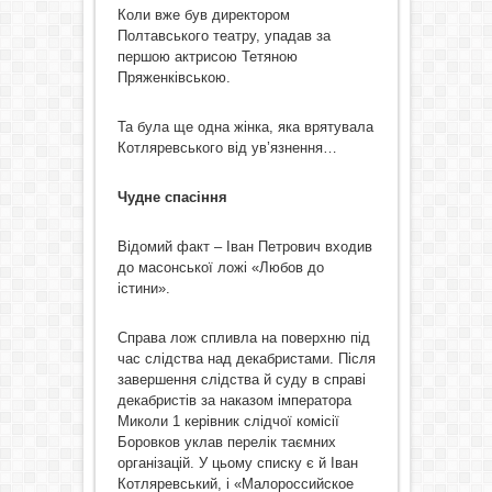
Коли вже був директором
Полтавського театру, упадав за
першою актрисою Тетяною
Пряженківською.
Та була ще одна жінка, яка врятувала
Котляревського від ув’язнення…
Чудне спасіння
Відомий факт – Іван Петрович входив
до масонської ложі «Любов до
істини».
Справа лож спливла на поверхню під
час слідства над декабристами. Після
завершення слідства й суду в справі
декабристів за наказом імператора
Миколи 1 керівник слідчої комісії
Боровков уклав перелік таємних
організацій. У цьому списку є й Іван
Котляревський, і «Малороссийское