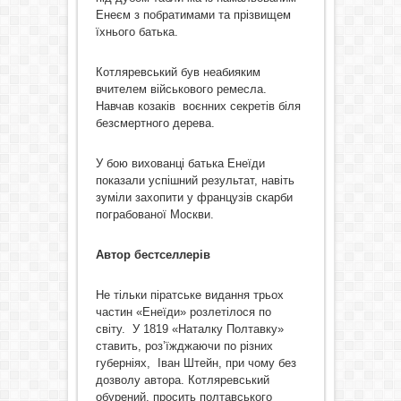
Енеєм з побратимами та прізвищем
їхнього батька.
Котляревський був неабияким
вчителем військового ремесла.
Навчав козаків воєнних секретів біля
безсмертного дерева.
У бою вихованці батька Енеїди
показали успішний результат, навіть
зуміли захопити у французів скарби
пограбованої Москви.
Автор бестселлерів
Не тільки піратське видання трьох
частин «Енеїди» розлетілося по
світу. У 1819 «Наталку Полтавку»
ставить, роз’їжджаючи по різних
губерніях, Іван Штейн, при чому без
дозволу автора. Котляревський
обурений, просить полтавського