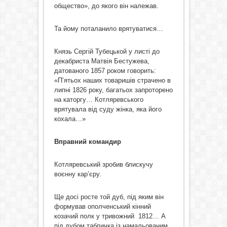
общество», до якого він належав.
Та йому поталанило врятуватися…
Князь Сергій Тубецькой у листі до
декабриста Матвія Бестужева,
датованого 1857 роком говорить:
«П’ятьох наших товаришів страчено в
липні 1826 року, багатьох запроторено
на каторгу… Котляревського
врятувала від суду жінка, яка його
кохала…»
Вправний командир
Котляревський зробив блискучу
воєнну кар’єру.
Ще досі росте той дуб, під яким він
формував ополченський кінний
козачий полк у тривожний 1812… А
під дубом табличка із намальованим