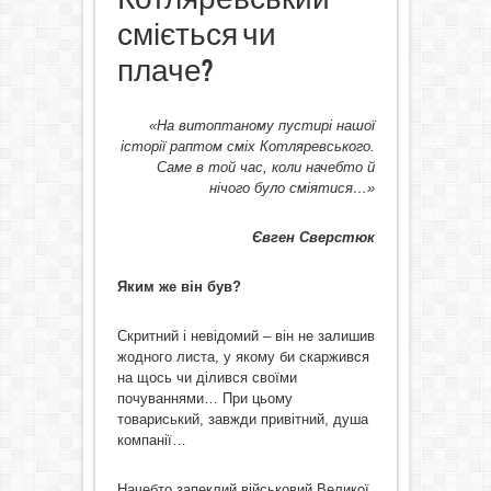
сміється чи
плаче?
«На витоптаному пустирi нашої
iсторiї раптом смiх Котляревського.
Саме в той час, коли начебто й
нiчого було смiятися…»
Євген Сверстюк
Яким же він був?
Скритний і невідомий – він не залишив
жодного листа, у якому би скаржився
на щось чи ділився своїми
почуваннями… При цьому
товариський, завжди привітний, душа
компанії…
Начебто запеклий військовий Великої