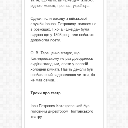
за те, що написав «Енеїду» живою,
рідною мовою, про нас, українців.
Однак після виходу з військової
служби Іванові Петровичу жилося не
в розкошах. І хоча «Енеїда» була
видана ще у 1898 році, але небагато
допомогла поету.
О. В. Терещенко згадує, що
Котляревському не раз доводилось
сидіти голодним, спати у вологій
холодній кімнаті. Навіть деколи був
позбавлений задоволення читати, бо
не мав свічки…
Трохи про театр
Іван Петрович Котляревський був
головним директором Полтавського
театру.