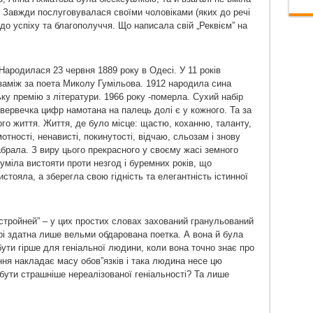
. Завжди послуговувалася своїми чоловіками (яких до речі
до успіху та благополуччя. Що написала свій „Реквієм” на
ародилася 23 червня 1889 року в Одесі. У 11 років
заміж за поета Миколу Гумільова. 1912 народила сина
ку премію з літератури. 1966 року -померла. Сухий набір
на вервечка цифр намотана на палець долі є у кожного. Та за
го життя. Життя, де було місце: щастю, коханню, таланту,
отності, ненависті, покинутості, відчаю, сльозам і знову
брала. З виру цього прекрасного у своєму жасі земного
зуміла вистояти проти незгод і буремних років, що
тояла, а зберегла свою гідність та елегантність істинної
стройней” – у цих простих словах захований гранульований
ері здатна лише вельми обдарована поетка. А вона й була
ути гірше для геніальної людини, коли вона точно знає про
ання накладає масу обов”язків і така людина несе цю
бути страшніше нереалізованої геніальності? Та лише