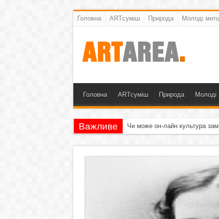
Головна
ARTсуміш
Природа
Молоді митц
Головна
ARTсуміш
Природа
Молоді 
Важливе
Чи може он-лайн культура зам