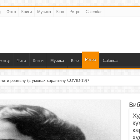
і
Фото
Книги
Музика
Кіно
Ретро
Calendar
Ретро
митці
Фото
Книги
Музика
Кіно
Calendar
інити реальну (в умовах карантину COVID-19)?
Виб
Ху
ку
ка
ху