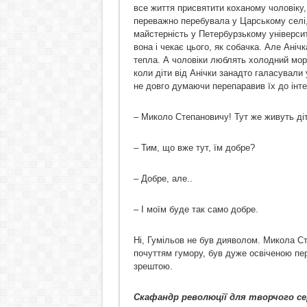
все життя присвятити коханому чоловіку, 
переважно перебувала у Царському селі,
майстерність у Петербурзькому університ
вона і чекає цього, як собачка. Але Аніч
тепла. А чоловіки люблять холодний моро
коли діти від Анічки занадто галасували
не довго думаючи перепаравив їх до інт
– Миколо Степановичу! Тут же живуть діти
– Тим, що вже тут, їм добре?
– Добре, але..
– І моїм буде так само добре.
Ні, Гумільов не був дияволом. Микола С
почуттям гумору, був дуже освіченою пер
зрештою.
Скафандр революції для творчого с