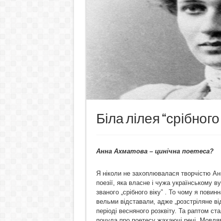
Біла лілея “срібного
Анна Ахматова – цинічна поетеса?
Я ніколи не захоплювалася творчістю Анн
поезії, яка власне і чужа українському в
званого „срібного віку” . То чому я повинн
вельми відставали, адже „розстріляне ві
періоді весняного розквіту. Та раптом ста
почула про поетесу жахаючі речі. Мовляв