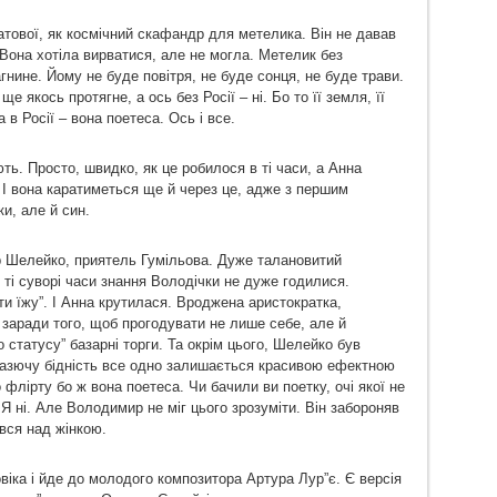
ової, як космічний скафандр для метелика. Він не давав
Вона хотіла вирватися, але не могла. Метелик без
нине. Йому не буде повітря, не буде сонця, не буде трави.
е якось протягне, а ось без Росії – ні. Бо то її земля, її
 а в Росії – вона поетеса. Ось і все.
ь. Просто, швидко, як це робилося в ті часи, а Анна
. І вона каратиметься ще й через це, адже з першим
и, але й син.
 Шелейко, приятель Гумільова. Дуже талановитий
 ті суворі часи знання Володічки не дуже годилися.
ати їжу”. І Анна крутилася. Вроджена аристократка,
 заради того, щоб прогодувати не лише себе, але й
о статусу” базарні торги. Та окрім цього, Шелейко був
азючу бідність все одно залишається красивою ефектною
флірту бо ж вона поетеса. Чи бачили ви поетку, очі якої не
Я ні. Але Володимир не міг цього зрозуміти. Він забороняв
вся над жінкою.
іка і йде до молодого композитора Артура Лур”є. Є версія