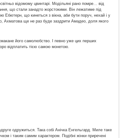
сесвітньо відомому цвинтарі. Модільяні рано помре… від
вання, що стали занадто жорстокими. Він лежатиме під
 Ебютерн, що кинеться з вікна, аби бути поруч, нехай і у
вно, Ахматова ще не раз буде заздрити Амадео, доля якого
жмакане його самолюбство. І певно уже цих перших
коро відплатить тією самою монетою.
 вдруге одружиться. Така собі Анічка Енгельгард. Миле таке
чком і таким самим характером. Подібні жінки приречені