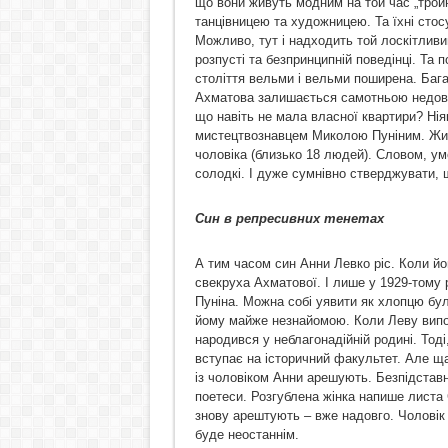
що вони живуть модним на той час „тро
танцівницею та художницею. Та їхні стосу
Можливо, тут і надходить той лоскітлив
розпусті та безпринципній поведінці. Та 
століття вельми і вельми поширена. Баг
Ахматова залишається самотньою недовго.
що навіть не мала власної квартири? Нія
мистецтвознавцем Миколою Пуніним. Жив
чоловіка (близько 18 людей). Словом, ум
солодкі. І дуже сумнівно стверджувати,
Син в репресивних тенетах
А тим часом син Анни Левко ріс. Коли йо
свекруха Ахматової. І лише у 1929-тому 
Пуніна. Можна собі уявити як хлопцю бу
йому майже незнайомою. Коли Леву випов
народився у неблагонадійній родині. Тоді
вступає на історичний факультет. Але щ
із чоловіком Анни арешують. Безпідстав
поетеси. Розгублена жінка напише листа 
знову арештують – вже надовго. Чоловік 
буде неостаннім.