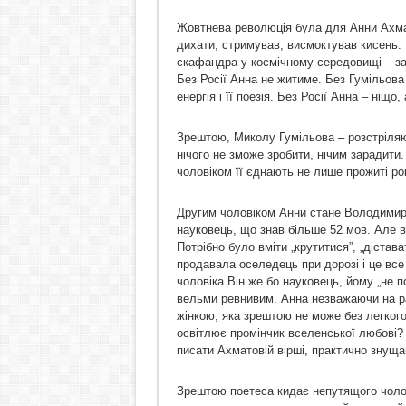
Жовтнева революція була для Анни Ахмат
дихати, стримував, висмоктував кисень. 
скафандра у космічному середовищі – заг
Без Росії Анна не житиме. Без Гумільова щ
енергія і її поезія. Без Росії Анна – ніщо,
Зрештою, Миколу Гумільова – розстріляют
нічого не зможе зробити, нічим зарадити
чоловіком її єднають не лише прожиті рок
Другим чоловіком Анни стане Володимир
науковець, що знав більше 52 мов. Але в
Потрібно було вміти „крутитися”, „дістав
продавала оселедець при дорозі і це все
чоловіка Він же бо науковець, йому „не п
вельми ревнивим. Анна незважаючи на р
жінкою, яка зрештою не може без легкого 
освітлює промінчик вселенської любові? 
писати Ахматовій вірші, практично знуща
Зрештою поетеса кидає непутящого чолов