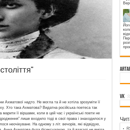
Вер
Йог
кол
від
Пер
роз
про
 століття”
ArtA
VK
и Ахматової надто. Не могла та й не хотіла зрозуміти її
уху. Хто така Ахматова? Видатна російська поетеса так
а марити її віршами, коли в цей час і українські поети не
Чита
дродження” лише входило тоді в свої права і знаходилося у
лося неочікуване. На одному з літ. вечорів, які відвідую,
RS
, Анна Ахматова була бісексуалкою, та й взагалі не вміла