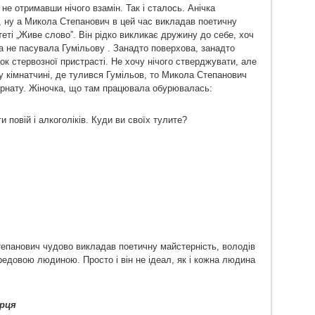
не отримавши нічого взамін. Так і сталось. Анічка
 ну а Микола Степанович в цей час викладав поетичну
еті „Живе слово”. Він рідко викликає дружину до себе, хоч
ка не пасувала Гумільову . Занадто поверхова, занадто
к стервозної пристрасті. Не хочу нічого стверджувати, але
 у кімнатчині, де тулився Гумільов, то Микола Степанович
ернату. Жіночка, що там працювала обурювалась:
 повій і алкоголіків. Куди ви своїх тулите?
тепанович чудово викладав поетичну майстерність, володів
едовою людиною. Просто і він не ідеал, як і кожна людина
ерця