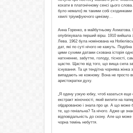
кохати в платонічному сенсі цього слова
було немало) як такими собі сходинками 
хвилі тріумфуючого цинізму…
Анна Горенко, в майбутньому Ахматова. Н
опублікувала перший вірш. 1910 вийшла 
Лева. 1962 була номінована на Нобелівсь
дат, які по суті нічого не кажуть. Подіб
цими сухими датами схована історія одно
натхненню, забуттю, голоду, тісності, сам
щастю. Щастю від того, що вища сила за
існування. Та ця тендітна чорнява жінка 
випадають не кожному. Вона не просто вис
аристократки духу.
„Я одену узкую юбку, чтоб казаться еще 
екстракт жіночності, який вилити на пап
обдарованою і знала про це. А що може б
те, що геніальна? Та нічого. Адже це зн
відповідальність до скону. Але що може 
чорна темінь небуття.