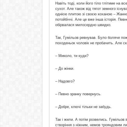
Навіть тоді, коли його тіло тлітиме на в
сухот. Але також від тягот земного існу
однією плитою зі своєю коханою – Жанною
потойбіччі. Але це вже інша історія. Пе
обірвалася милосердно швидко.
Так, Гумільов ревнував. Було боляче по
походеньок чоловік не пробачить. Але с
– Миколо, ти куди?
– До жінки.
– Надовго?
– Певно зранку повернусь.
– Добре, ключі тільки не забудь.
Так і жили. А потім розвелись. Гумільов
створіння з ніжним, немов трояндовим ли