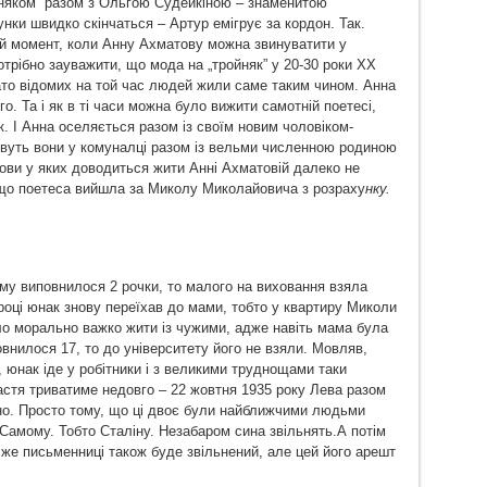
йняком” разом з Ольгою Судейкіною – знаменитою
нки швидко скінчаться – Артур емігрує за кордон. Так.
ий момент, коли Анну Ахматову можна звинуватити у
потрібно зауважити, що мода на „тройняк” у 20-30 роки ХХ
ато відомих на той час людей жили саме таким чином. Анна
 Та і як в ті часи можна було вижити самотній поетесі,
к. І Анна оселяється разом із своїм новим чоловіком-
уть вони у комуналці разом із вельми численною родиною
ови у яких доводиться жити Анні Ахматовій далеко не
 що поетеса вийшла за Миколу Миколайовича з розраху
нку.
му виповнилося 2 рочки, то малого на виховання взяла
році юнак знову переїхав до мами, тобто у квартиру Миколи
ло морально важко жити із чужими, адже навіть мама була
нилося 17, то до університету його не взяли. Мовляв,
, юнак іде у робітники і з великими труднощами таки
астя триватиме недовго – 22 жовтня 1935 року Лева разом
но. Просто тому, що ці двоє були найближчими людьми
Самому. Тобто Сталіну. Незабаром сина звільнять.А потім
же письменниці також буде звільнений, але цей його арешт