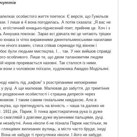
очуттів
апелках особистого життя поетеси. Є версія, що Гумільов
зи. І лише в 4 вона погодилась. А потім сказала: „Я вас не
, егоїстичний юнацько-піднесений поет, прийняв це. Хоч і з
 Аннушка покохає. Зараз всі дівчата які це читають трішки
про юнака із чітко вираженими джентельменськими нахилами
чи нічого взамін, стиха співав серинади під вікном і
обоє були людьми мистецтва. І… так. У них вийшов справді
чого особливого. Лише те, що двом талановитим людям
хній норов проривається назовні. Так сталося із ними.
ди вони з чоловіком поїхали, художника Амадео Модільяні.
іноді навіть під „кафом” з розстріпаними непокірними
 у руці. А ще малював. Малював до забуття, до тремтіння
е роздвоєння особистості і страшна депресія через
ожником. І таким самим геніальним невдахою. Але в
ецтва, що претендують на вічність – чаша та далеко не
1911 рік. Париж. Її тонка аристократична рука із дуже
го смаглявій з довгими дуже музичними пальцями, руці.
 незабутні. Анна ніколи б не пізнала Париж настільки, як
 глянцевих вилизаних вулиць, а місто часто бруде, іноді
Вона не забуде ті прогулянки ніколи. І його не забуде.