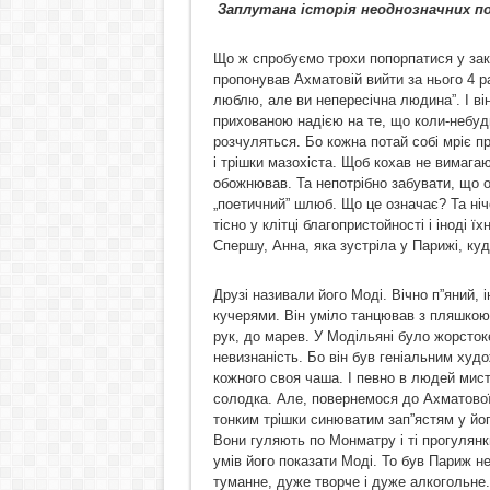
Заплутана історія неоднозначних п
Що ж спробуємо трохи попорпатися у зак
пропонував Ахматовій вийти за нього 4 ра
люблю, але ви непересічна людина”. І він
прихованою надією на те, що коли-небудь
розчуляться. Бо кожна потай собі мріє 
і трішки мазохіста. Щоб кохав не вимагаю
обожнював. Та непотрібно забувати, що 
„поетичний” шлюб. Що це означає? Та ні
тісно у клітці благопристойності і іноді ї
Спершу, Анна, яка зустріла у Парижі, ку
Друзі називали його Моді. Вічно п”яний, 
кучерями. Він уміло танцював з пляшкою
рук, до марев. У Модільяні було жорсток
невизнаність. Бо він був геніальним худ
кожного своя чаша. І певно в людей мист
солодка. Але, повернемося до Ахматової. 
тонким трішки синюватим зап”ястям у йо
Вони гуляють по Монматру і ті прогулянки
умів його показати Моді. То був Париж не
туманне, дуже творче і дуже алкогольне. 