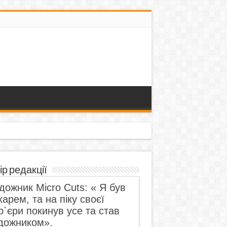
ір редакції
дожник Micro Cuts: « Я був
харем, та на піку своєї
р`єри покинув усе та став
дожником».