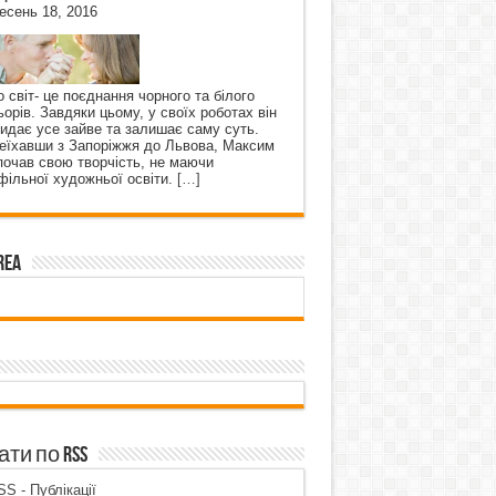
есень 18, 2016
о світ- це поєднання чорного та білого
ьорів. Завдяки цьому, у своїх роботах він
кидає усе зайве та залишає саму суть.
еїхавши з Запоріжжя до Львова, Максим
почав свою творчість, не маючи
фільної художньої освіти.
[…]
rea
ти по RSS
S - Публікації