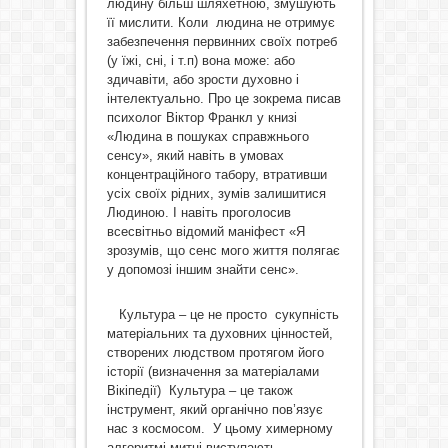
людину більш шляхетною, змушують
її мислити. Коли людина не отримує
забезпечення первинних своїх потреб
(у їжі, сні, і т.п) вона може: або
здичавіти, або зрости духовно і
інтелектуально. Про це зокрема писав
психолог Віктор Франкл у книзі
«Людина в пошуках справжнього
сенсу», який навіть в умовах
концентраційного табору, втративши
усіх своїх рідних, зумів залишитися
Людиною. І навіть проголосив
всесвітньо відомий маніфест «Я
зрозумів, що сенс мого життя полягає
у допомозі іншим знайти сенс».
К
ультура – це не просто
сукупність
матеріальних та духовних цінностей,
створених людством протягом його
історії (визначення за матеріалами
Вікіпедії)
Культура – це також
інструмент, який органічно пов’язує
нас з космосом. У цьому химерному
алгоритмі митці виступають