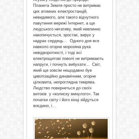
Планета Земля просто не витримає
цих атомних електростанцій,
невидимого, але такого відчутного
павутиння мережі Інтернет, а ще
людського негативу, який невпинно
накопичується, зростає, вирує у
надрах сердець… Одного дня все
навколо огорне морозяна рука
невідворотності, і тоді всі
електрощитові поволі не витримають
напруги, і почнуть вибухати… Світ,
який ще зовсім нещодавно був
цивілізаційно динамічним, огорне
цілковита, непроглядна темрява.
Людство повернеться до своїх
витоків у «колиску минулого». Так
початки світу і його кінці зійдуться
воєдино, і…