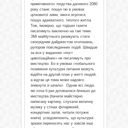
примітивного» людства далекого 2080
року стане: пошук їжі в умовах
цілковитої зими, змога зігрітися,
пошук адекватного, теплого житла.
Тож, імовірно, що тодішні газети
писатимуть виключно на такі теми.
ЗМІ майбутнього ризикують стати
своєрідним дайджестом оголошень,
рупором повсякденних подій. Швидше
за все у виданнях «пост
цивілізаційних» не писатимуть про
мистецтво. Бо в умовах глобального
позиміння культурні питання можуть
відійти на другий план у житті людей,
а відтак ця тема може надовго
зникнути зі шпальт. Однак всі люди,
які хоча б раз дотикалися близько до
мистецтва (бачили майстерно
написану картину, слухали величну
музику у стінах філармоній,
концертних залів, читали потужні
книги) усвідомлюють, що культурні
зразки переносять нас у зовсім інші