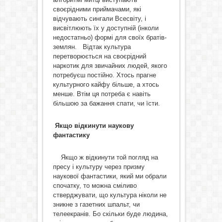
своєрідними приймачами, які
відчувають сингали Всесвіту, і
висвітлюють їх у доступній (інколи
недостатньо) формі для своїх братів-
землян. Відтак культура
перетворюється на своєрідний
наркотик для звичайних людей, якого
потребуєш постійно. Хтось прагне
культурного кайфу більше, а хтось
менше. Втім ця потреба є навіть
більшою за бажання спати, чи їсти.
Якщо відкинути наукову
фантастику
Якщо ж відкинути той погляд на
пресу і культуру через призму
наукової фантастики, який ми обрали
спочатку, то можна сміливо
стверджувати, що культура ніколи не
зникне з газетних шпальт, чи
телеекранів. Бо скільки буде людина,