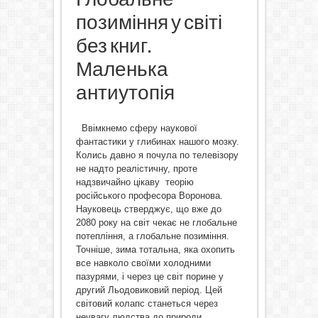
позиміння у світі
без книг.
Маленька
антиутопія
Ввімкнемо сферу наукової
фантастики у глибинах нашого мозку.
Колись давно я почула по телевізору
не надто реалістичну, проте
надзвичайно цікаву теорію
російського професора Воронова.
Науковець стверджує, що вже до
2080 року на світ чекає не глобальне
потепління, а глобальне позиміння.
Точніше, зима тотальна, яка охопить
все навколо своїми холодними
пазурями, і через це світ порине у
другий Льодовиковий період. Цей
світовий колапс станеться через
неувагу людства до природи.