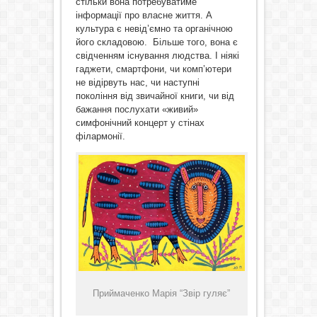
стільки вона потребуватиме
інформації про власне життя. А
культура є невід’ємно та органічною
його складовою. Більше того, вона є
свідченням існування людства. І ніякі
гаджети, смартфони, чи комп’ютери
не відірвуть нас, чи наступні
покоління від звичайної книги, чи від
бажання послухати «живий»
симфонічний концерт у стінах
філармонії.
Приймаченко Марія “Звір гуляє”