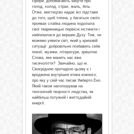
сфери, допомагають забути про
голод, холод, страх, жаль, біль.
Отже, мистецтво надає всі підстави
до того, щоб тлінна, у багатьох своїх
проявах слабка людина подолала
свої тваринницькі первісні інстинкти і
наблизилася до вершин Духу. Тож, чи
можемо уявити світ, який у кризовій
ситуації добровільно позбавить себе
поезії, музики, літератури, зрештою
Слова, яке манить нас вже
тисячоліття? Звичайно, що ні.
Своєрідною протидією цьому є і
вроджена внутрішня етика кожного,
про яку у свій час писав Умберто Еко.
Який також наголошував на
теогонічній творчості людства, як
найбільш потужній і життєдайній
енергії: