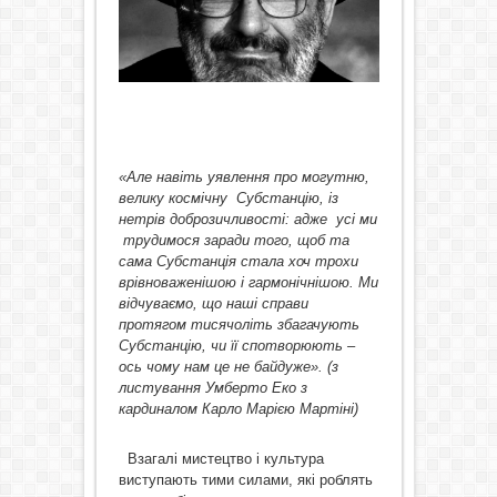
«Але навіть уявлення про могутню,
велику космічну Субстанцію, із
нетрів доброзичливості: адже усі ми
трудимося заради того, щоб та
сама Субстанція стала хоч трохи
врівноваженішою і гармонічнішою. Ми
відчуваємо, що наші справи
протягом тисячоліть збагачують
Субстанцію, чи її спотворюють –
ось чому нам це не байдуже». (з
листування Умберто Еко з
кардиналом Карло Марією Мартіні)
Взагалі мистецтво і культура
виступають тими силами, які роблять