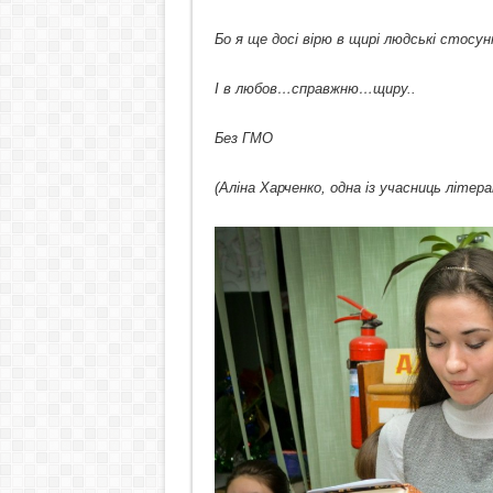
Бо я ще досі вірю в щирі людські стосун
І в любов…справжню…щиру..
Без ГМО
(Аліна Харченко, одна із учасниць літер