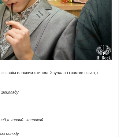
зі своїм власним стилем. Звучала і громадянська, і
к шоколаду
чний,а чорний…терпкий.
го солоду.