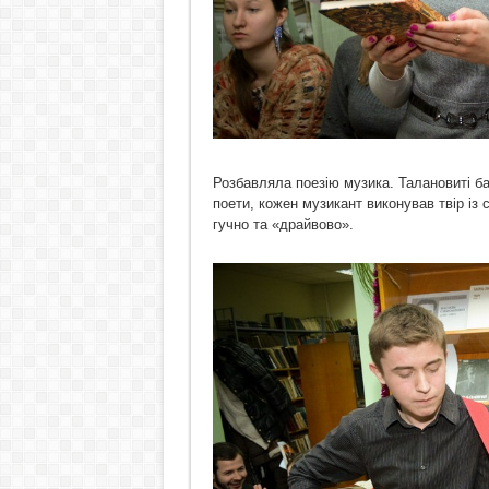
Розбавляла поезію музика. Талановиті бар
поети, кожен музикант виконував твір із 
гучно та «драйвово».