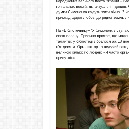
народження великого поета України – Вас
геніальних поезій, які актуальні і донин
думки Симоненка будуть жити вічно. З йог
приклад щирої любові до рідної землі, л
На «Бібліотечнику» “У Симоненків ступа
свою власну. Приємно вражає, що маленьк
талантів: у бібліотеці зібралося аж 18 по
п’ятдесяти. Організатор та ведучий зах
великою кількістю людей: «Я часто орган
присутніх».