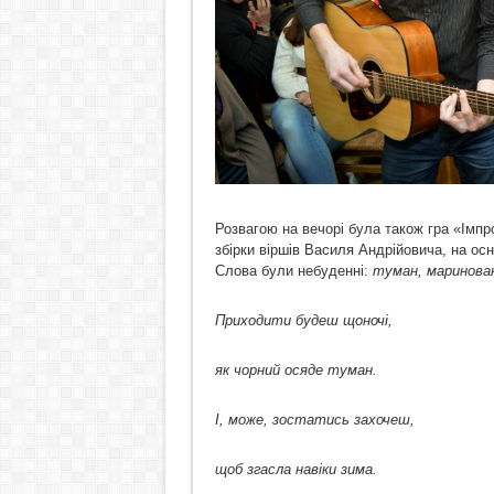
Розвагою на вечорі була також гра «Імпр
збірки віршів Василя Андрійовича, на ос
Слова були небуденні:
туман, маринован
Приходити будеш щоночі,
як чорний осяде туман.
І, може, зостатись захочеш,
щоб згасла навіки зима.