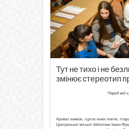
Тут не тихо і не без
змінює стереотип пр
“Народ мій є
Аромат книжок, гурток юних поетів, гітара
Центральної міської бібліотеки Івано-Фра