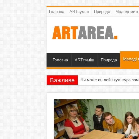
Головна
ARTсуміш
Природа
Молоді митц
Молоді 
Головна
ARTсуміш
Природа
Важливе
Чи може он-лайн культура зам