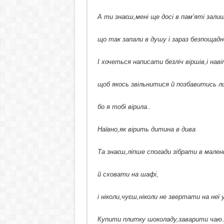
А ти знаєш,мені ще досі в пам’яті зали
що так запали в душу і зараз безпощадно
І хочеться написати безліч віршів,і наві
щоб якось звільнитися й позбавитись ли
бо я тобі вірила..
Наївно,як вірить дитина в дива
Та знаєш,ліпше спогади зібрати в мале
й сховати на шафі,
і ніколи,чуєш,ніколи не звертати на неї 
Купити плитку шоколаду,заварити чаю