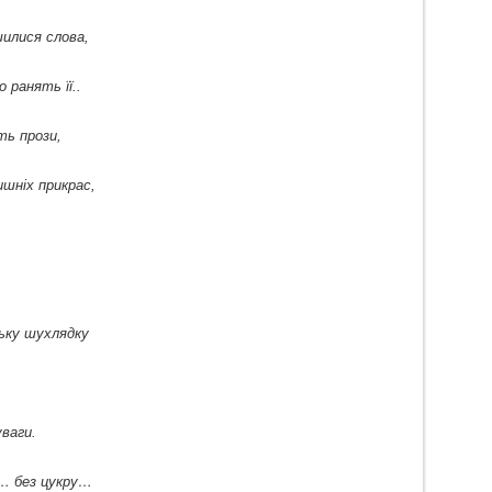
шилися слова,
 ранять її..
ть прози,
шніх прикрас,
ньку шухлядку
уваги.
… без цукру…