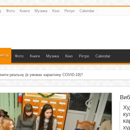
і
Фото
Книги
Музика
Кіно
Ретро
Calendar
митці
Фото
Книги
Музика
Кіно
Ретро
Calendar
інити реальну (в умовах карантину COVID-19)?
Виб
Ху
ку
ка
ху