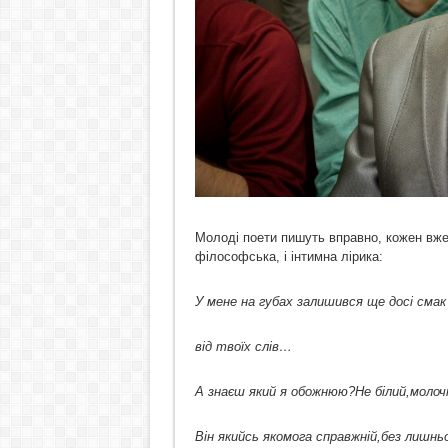
Молоді поети пишуть вправно, кожен вже 
філософська, і інтимна лірика:
У мене на губах залишився ще досі сма
від твоїх слів…
А знаєш який я обожнюю?Не білий,моло
Він якийсь якомога справжній,без лишньо