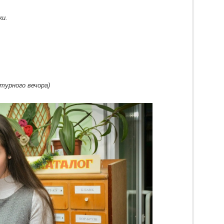
ки.
атурного вечора)