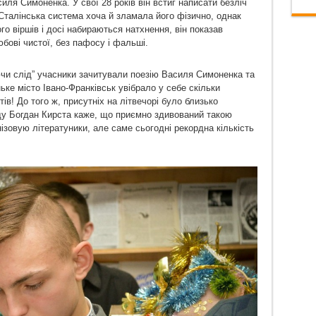
иля Симоненка. У свої 28 років він встиг написати безліч
і. Сталінська система хоча й зламала його фізично, однак
о віршів і досі набираються натхнення, він показав
юбові чистої, без пафосу і фальші.
ючи слід” учасники зачитували поезію Василя Симоненка та
е місто Івано-Франківськ увібрало у себе скільки
етів! До того ж, присутніх на літвечорі було близько
оду Богдан Кирста каже, що приємно здивований такою
ізовую літератуники, але саме сьогодні рекордна кількість