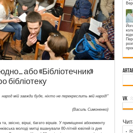
Вер
Йог
кол
від
Пер
роз
про
людно… або «Бібліотечник»
ArtA
о бібліотеку
, народ мій завжди буде, ніхто не перекреслить мій народ!”
VK
(Василь Симоненко)
Чита
 та, звісно, вірші, багато віршів. У приміщенні абонементу
нківська молоді митці вшанували 80-літній ювілей із дня
RS