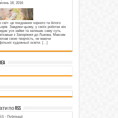
есень 18, 2016
о світ- це поєднання чорного та білого
ьорів. Завдяки цьому, у своїх роботах він
кидає усе зайве та залишає саму суть.
еїхавши з Запоріжжя до Львова, Максим
почав свою творчість, не маючи
фільної художньої освіти.
[…]
rea
ти по RSS
S - Публікації