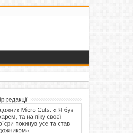
ір редакції
дожник Micro Cuts: « Я був
харем, та на піку своєї
р`єри покинув усе та став
дожником».