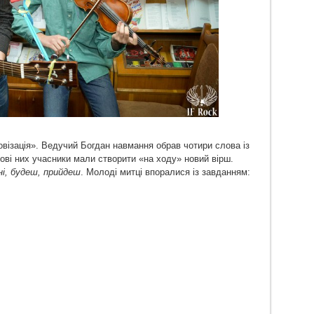
овізація». Ведучий Богдан навмання обрав чотири слова із
нові них учасники мали створити «на ходу» новий вірш.
і, будеш, прийдеш
. Молоді митці впоралися із завданням: