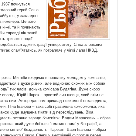
з 1937 почнуться
 головний герой Саша
айбутнє, у закладені
а інженера. Це його
 ні-ні, та й починають
Чи справді він такий
ть тривожні події:
подобається адміністрації університету. Сітка зловісних
встигає опам”ятатись, як потрапляє у чіпкі лапи НКВД.
-років. Ми ніби входимо в невелику молодіжну компанію,
ладається з дуже різних, але водночас схожих між собою
одь” тих часів, донька комісара Будягіна. Дуже скоро
е спогад. Юрій Шарок – простий син шевця, який втім не
 стає ним. Автор дає нам приклад психології енкаведиста,
ни. Ніна Іванова – така собі правильна комсомолка, яка
також буде змушена тікати від переслідувань. Віка
іддасть останнє заради блискіток. Вадим Марасевич – образ
ритика, який дуже боїться “темних плям” у біографії, а
лене світло” бездарності. Нарешті, Варя Іванова – образ
 Радянського Союзу. Спершу внутрішній супротив перед