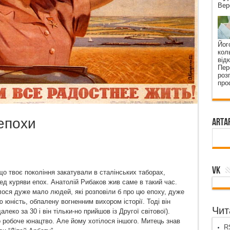
Вер
Йог
кол
від
Пер
роз
про
 епохи
ArtA
VK
о твоє покоління закатували в сталінських таборах,
д куряви епох. Анатолій Рибаков жив саме в такий час.
лося дуже мало людей, які розповіли б про цю епоху, дуже
ю юність, обпалену вогненним вихором історії. Тоді він
Чита
леко за 30 і він тільки-но прийшов із Другої світової).
ро робоче юнацтво. Але йому хотілося іншого. Митець знав
RS