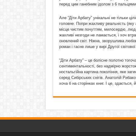
перед цим ганебним ідолом з 6 пальцями 
Але “Діти Арбату” унікальні не тільки ці
головне. Попри жахливу реальність (яку 
місце чистим почуттям, милосердю, людс
жахливі незгоди не ламається, і хоч втр
оновлений світ. Ніжна, зворушлива любов
роман і гасне лише у вирі Другої світово
“Діти Арбату” – це болісне полотно тогоч
сентиментальності, без надмірно жорсток
ностальгійна картина покоління, яке загин
серед Сибірських снігів. Анатолій Рибако
хоча б на сторінках книг. І це, здається,