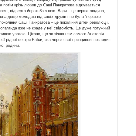
 а потім крізь любов до Саші Панкратова відбувається
ності, відверта боротьба з нею. Варя – це перша людина,
 Вона дещо молодша від своїх друзів і не була “першою
окоління Саші Панкратова – це покоління дітей революції.
ропаганда вже не краде у неї свідомість. Це дуже потужний
ливою увагою. Цікаво, що за зізнанням самого Анатолія
єї рідної сестри Раїси, яка через свої принципові погляди і
ної родини.