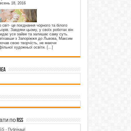
есень 18, 2016
о світ- це поєднання чорного та білого
ьорів. Завдяки цьому, у своїх роботах він
кидає усе зайве та залишає саму суть.
еїхавши з Запоріжжя до Львова, Максим
почав свою творчість, не маючи
фільної художньої освіти.
[…]
rea
ти по RSS
S - Публікації