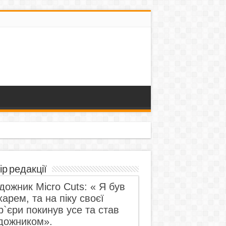
ір редакції
дожник Micro Cuts: « Я був
харем, та на піку своєї
р`єри покинув усе та став
дожником».