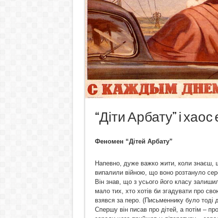
“Діти Арбату” і хаос
Феномен “Дітей Арбату”
Напевно, дуже важко жити, коли знаєш, щ
випалили війною, що воно розтануло сере
Він знав, що з усього його класу залиши
мало тих, хто хотів би згадувати про сво
взявся за перо. (Письменнику було тоді да
Спершу він писав про дітей, а потім – п