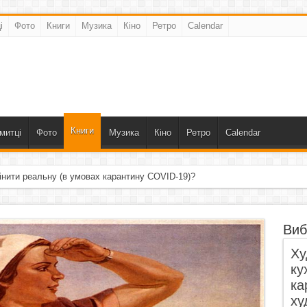
і
Фото
Книги
Музика
Кіно
Ретро
Calendar
Книги
митці
Фото
Музика
Кіно
Ретро
Calendar
інити реальну (в умовах карантину COVID-19)?
Виб
Ху
ку
ка
ху