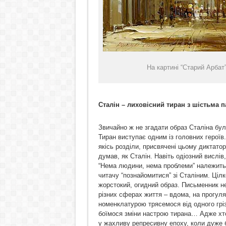
На картині “Старий Арбат
Сталін – лиховісний тиран з шістьма 
Звичайно ж не згадати образ Сталіна бул
Тиран виступає одним із головних героїв
якісь розділи, присвячені цьому диктатор
думав, як Сталін. Навіть одіозний вислі
“Нема людини, нема проблеми” належить
читачу “познайомитися” зі Сталіним. Ціл
жорстокий, огидний образ. Письменник не
різних сферах життя – вдома, на прогулян
номенклатурою трясемося від одного гріз
боїмося зміни настрою тирана… Адже хт
у жахливу репресивну епоху, коли дуже 