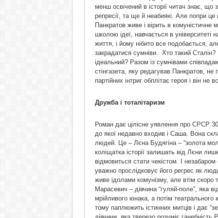
менш освічений в історії читач знає, що 
репресії, та ще й неабиякі. Але попри це
Панкратов живе і вірить в комуністичне м
школою ідеї, навчається в університеті н
життя, і йому нібито все подобається, але
закрадатися сумніви.. Хто такий Сталін? 
ідеальний? Разом із сумнівами співпадаю
стінгазета, яку редагував Панкратов, не 
партійних інтриг обплітає героя і він не 
Дружба і тоталітаризм
Роман дає цілісне уявлення про СРСР 30
до якої недавно входив і Саша. Вона ск
людей. Це – Лєна Будягіна – “золота мол
коліщатка історії залишать від Лєни лиш
відмовиться стати чекістом. І незабаром
уважно прослідковує його регрес як люди
живе ідолами комунізму, але втім скоро 
Марасевич – дівчина “гуляй-поле”, яка в
мрійливого юнака, а потім театрального к
тому паплюжить істинних митців і дає “зе
дівчини, яка тверезо розуміє ганебність