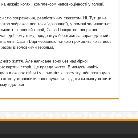
на нижніх ногах і комплексом неповноцінності у голові.
лісністю зображення, реалістичним сюжетом. Ні. Тут це не
автор зображає все-таки “дозовано”), у романі залишається
ькості. Головний герой, Саша Панкратов, попри всі
ачає ідеї комунізму, продовжує боротися за справедливий і
на лінія Саші і Варі червоною ниткою проходить крізь весь
ї разом із головними героями.
асного життя. Але написане воно без надмірної
их картин історії. Це правда життя. В чомусь навіть
уло в окопах війни і у сірих тінях каземату, або розтануло
в хотів увіковічнити своїх сучасників, дати їм змогу пожити
 йому вдалося.