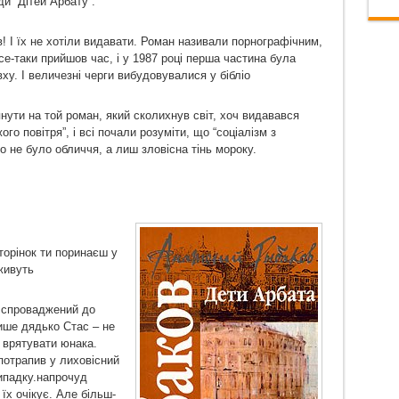
и “Дітей Арбату”.
в! І їх не хотіли видавати. Роман називали порнографічним,
-таки прийшов час, і у 1987 році перша частина була
ху. І величезні черги вибудовувалися у бібліо
нути на той роман, який сколихнув світ, хоч видавався
го повітря”, і всі почали розуміти, що “соціалізм з
 не було обличчя, а лиш зловісна тінь мороку.
торінок ти поринаєш у
живуть
 спроваджений до
ише дядько Стас – не
 врятувати юнака.
потрапив у лиховісний
ипадку.
напрочуд
їх очікує. Але більш-