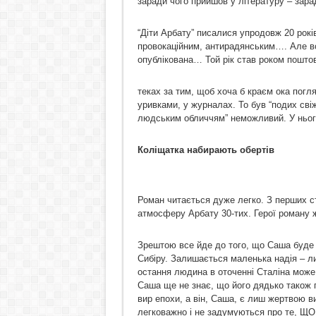
заради чого прийшов у літературу – зарад
“Діти Арбату” писалися упродовж 20 рокі
провокаційним, антирадянським…. Але все
опублікована… Той рік став роком поштов
теках за тим, щоб хоча б краєм ока погля
уривками, у журналах. То був “подих свіжо
людським обличчям” неможливий. У нього
Коліщатка набирають обертів
Роман читається дуже легко. З перших с
атмосферу Арбату 30-тих. Герої роману 
Зрештою все йде до того, що Саша буде
Сибіру. Залишається маленька надія – л
остання людина в оточенні Сталіна може
Саша ще не знає, що його дядько також 
вир епохи, а він, Саша, є лиш жертвою в
легковажно і не задумуються про те, ЩО 