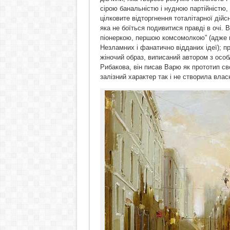
сірою банальністю і нудною партійністю,
цілковите відторгнення тоталітарної дійс
яка не боїться подивитися правді в очі.
піонеркою, першою комсомолкою” (адже п
Незламних і фанатично відданих ідеї); п
жіночий образ, виписаний автором з особ
Рибакова, він писав Варю як прототип сво
залізний характер так і не створила влас