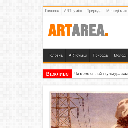
Головна
ARTсуміш
Природа
Молоді митц
Головна
ARTсуміш
Природа
Молоді 
Важливе
Чи може он-лайн культура зам