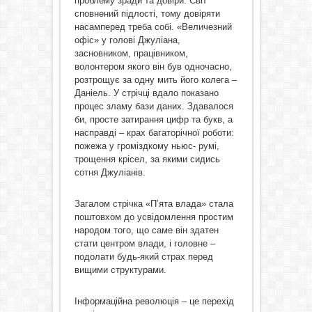
проблему зради та довіри. Світ
сповнений підлості, тому довіряти
насамперед треба собі. «Величезний
офіс» у голові Джуліана,
засновником, працівником,
волонтером якого він був одночасно,
розтрощує за одну мить його колега –
Даніель. У стрічці вдало показано
процес зламу бази даних. Здавалося
би, просте затирання цифр та букв, а
насправді – крах багаторічної роботи:
пожежа у громіздкому ньюс- румі,
трощення крісел, за якими сидись
сотня Джуліанів.
Загалом стрічка «П’ята влада» стала
поштовхом до усвідомлення простим
народом того, що саме він здатен
стати центром влади, і головне –
подолати будь-який страх перед
вищими структурами.
Інформаційна революція – це перехід