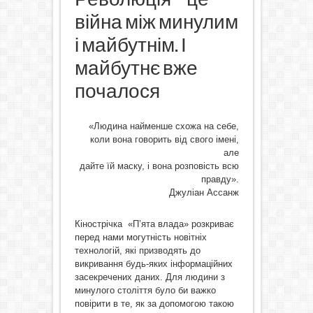
війна між минулим
і майбутнім. І
майбутнє вже
почалося
«Людина найменше схожа на себе,
коли вона говорить від свого імені,
але
дайте їй маску, і вона розповість всю
правду».
Джуліан Ассанж
Кінострічка «П’ята влада» розкриває
перед нами могутність новітніх
технологій, які призводять до
викривання будь-яких інформаційних
засекречених даних. Для людини з
минулого століття було би важко
повірити в те, як за допомогою такою