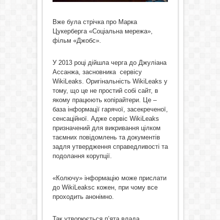
Вже була стрічка про Марка
Цукерберга «Соціальна мережа»,
фільм «Джобс».
У 2013 році дійшла черга до Джуліана
Ассанжа, засновника сервісу
WikiLeaks. Оригінальність WikiLeaks у
тому, що це не простий собі сайт, в
якому працюють копірайтери. Це –
база інформації гарячої, засекреченої,
сенсаційної. Адже сервіс WikiLeaks
призначений для викривання цілком
таємних повідомлень та документів
задля утвердження справедливості та
подолання корупції.
«Колючу» інформацію може прислати
до WikiLeaksс кожен, при чому все
проходить анонімно.
Так утворюється п’ята влада.