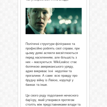
Політичні структури філігранно та
професійно роблять свої справи, при
цьому деякі аспекти висвітлюються
перед населенням, але більшість з
них – маскуються. WikiLeaksс стає
болячкою американського уряду,
адже викриває їхні недоліки та
прогалини. А саме: всю правду про
брудну війну із Лівією, корупції у
банках та інше.
Це свого роду подолання нечесного
бар’єру, який утворився протягом
століть між представниками влади та