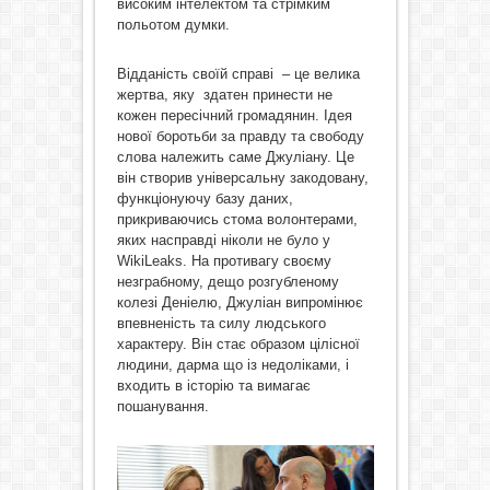
високим інтелектом та стрімким
польотом думки.
Відданість своїй справі – це велика
жертва, яку здатен принести не
кожен пересічний громадянин. Ідея
нової боротьби за правду та свободу
слова належить саме Джуліану. Це
він створив універсальну закодовану,
функціонуючу базу даних,
прикриваючись стома волонтерами,
яких насправді ніколи не було у
WikiLeaks. На противагу своєму
незграбному, дещо розгубленому
колезі Деніелю, Джуліан випромінює
впевненість та силу людського
характеру. Він стає образом цілісної
людини, дарма що із недоліками, і
входить в історію та вимагає
пошанування.