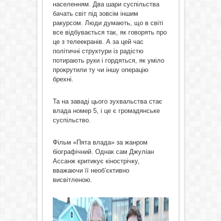
населенням. Два шари суспільства
бачать світ під зовсім іншим
ракурсом. Люди думають, що в світі
все відбувається так, як говорять про
це з телеекранів. А за цей час
політичні структури із радістю
потирають руки і гордяться, як уміло
прокрутили ту чи іншу операцію
брехні.
Та на заваді цього зухвальства стає
влада номер 5, і це є громадянське
суспільство.
Фільм «Пята влада» за жанром
біографічний. Однак сам Джуліан
Ассанж критикує кінострічку,
вважаючи її необ’єктивно
висвітленою.