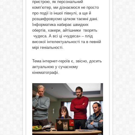
пристрою, як персональний
комп’ютер, ми дізнаємося не просто
про події із іншої півкулі, а ще й
розшифровуємо цілком таємні дані.
Інформатика набирає швидких
обертів, хакери, айтішники творять
чудеса. А всі ці «чудеса» – плід
високої інтелектуальності та в певній
мірі геніальності.
Тема інтернет-героїв є, звісно, досить
актуальною у сучасному
кінематографі.