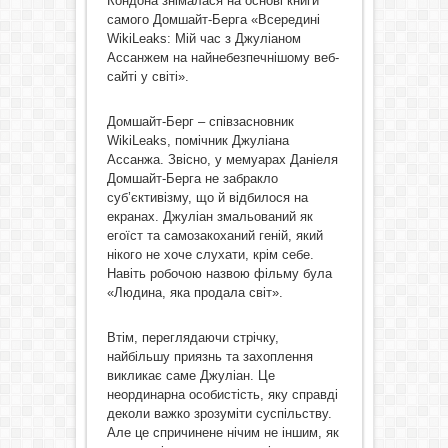
Кондона знімалася на основі книги
самого Домшайт-Берга «Всередині
WikiLeaks: Мій час з Джуліаном
Ассанжем на найнебезпечнішому веб-
сайті у світі».
Домшайт-Берг – співзасновник
WikiLeaks, помічник Джуліана
Ассанжа. Звісно, у мемуарах Даніеля
Домшайт-Берга не забракло
суб’єктивізму, що й відбилося на
екранах. Джуліан змальований як
егоїст та самозакоханий геній, який
нікого не хоче слухати, крім себе.
Навіть робочою назвою фільму була
«Людина, яка продала світ».
Втім, переглядаючи стрічку,
найбільшу приязнь та захоплення
викликає саме Джуліан. Це
неординарна особистість, яку справді
деколи важко зрозуміти суспільству.
Але це спричинене нічим не іншим, як